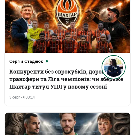
Сергій Стаднюк
Конкуренти без єврокубків, дорогі
трансфери та Ліга чемпіонів: чи збереже
Шахтар титул УПЛ у новому сезоні
3 серпня 08:14