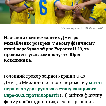
Казино
Збірна України U-19. Фото: УАФ
Наставник синьо-жовтих Дмитро
Михайленко розкрив, у якому фізичному
стані перебуває збірна України U-19, та
прокоментував самопочуття Юрія
Кокодиняка.
Головний тренер збірної України U-19
Дмитро Михайленко після перемоги у
матчі
першого туру групового етапу юнацького
Євро-2026 проти Хорватії
(3:1) оцінив фізичну
форму своїх підопічних, а також розповів