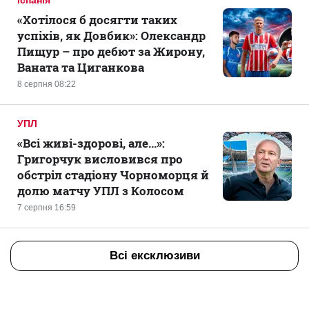
Іспанія
«Хотілося б досягти таких
успіхів, як Довбик»: Олександр
Пищур – про дебют за Жирону,
Ваната та Циганкова
8 серпня 08:22
УПЛ
«Всі живі-здорові, але...»:
Григорчук висловився про
обстріл стадіону Чорноморця й
долю матчу УПЛ з Колосом
7 серпня 16:59
Всі ексклюзиви