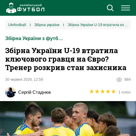
Новини
ukrfootball
збірна україни
Збірна України U-19 втратила ключового гравця на Євро? Тренер розкрив стан захисника
Збірна України з футболу
Збірна
Збірна України U-19 втратила
Єврокубки
ключового гравця на Євро?
Тренер розкрив стан захисника
УПЛ
30 червня 2026, 12:58
884
1 ліга
★
★
★
★
★
★
★
★
★
★
Сергій Стаднюк
1 голос
2 ліга
Різне
Букмекери