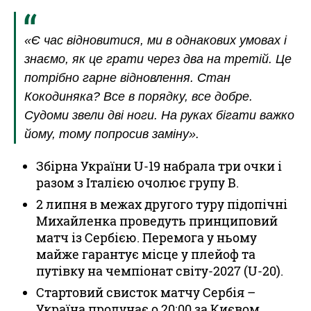
«Є час відновитися, ми в однакових умовах і
знаємо, як це грати через два на третій. Це
потрібно гарне відновлення. Стан
Кокодиняка? Все в порядку, все добре.
Судоми звели дві ноги. На руках бігати важко
йому, тому попросив заміну».
Збірна України U-19 набрала три очки і
разом з Італією очолює групу B.
2 липня в межах другого туру підопічні
Михайленка проведуть принциповий
матч із Сербією. Перемога у ньому
майже гарантує місце у плейоф та
путівку на чемпіонат світу-2027 (U-20).
Стартовий свисток матчу Сербія –
Україна пролунає о 20:00 за Києвом.