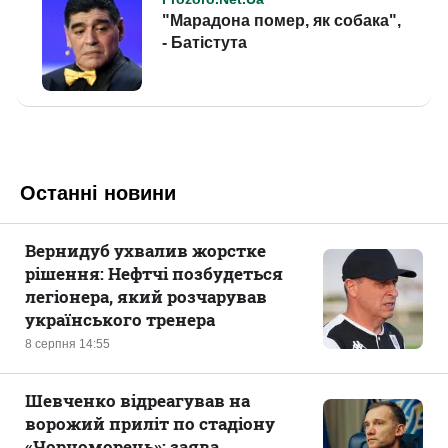
Останні новини
Вернидуб ухвалив жорстке
рішення: Нефтчі позбудеться
легіонера, який розчарував
українського тренера
8 серпня 14:55
Шевченко відреагував на
ворожий приліт по стадіону
«Чорноморець»: заява