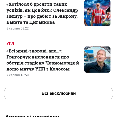
«Хотілося б досягти таких
успіхів, як Довбик»: Олександр
Пищур – про дебют за Жирону,
Ваната та Циганкова
8 серпня 08:22
УПЛ
«Всі живі-здорові, але...»:
Григорчук висловився про
обстріл стадіону Чорноморця й
долю матчу УПЛ з Колосом
7 серпня 16:59
Всі ексклюзиви
Авторські матеріали