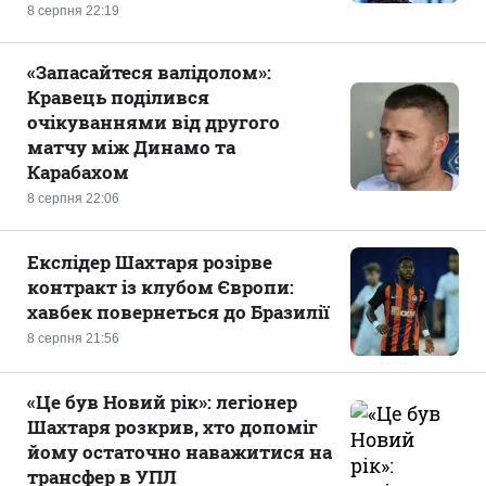
8 серпня 22:19
«Запасайтеся валідолом»:
Кравець поділився
очікуваннями від другого
матчу між Динамо та
Карабахом
8 серпня 22:06
Екслідер Шахтаря розірве
контракт із клубом Європи:
хавбек повернеться до Бразилії
8 серпня 21:56
«Це був Новий рік»: легіонер
Шахтаря розкрив, хто допоміг
йому остаточно наважитися на
трансфер в УПЛ