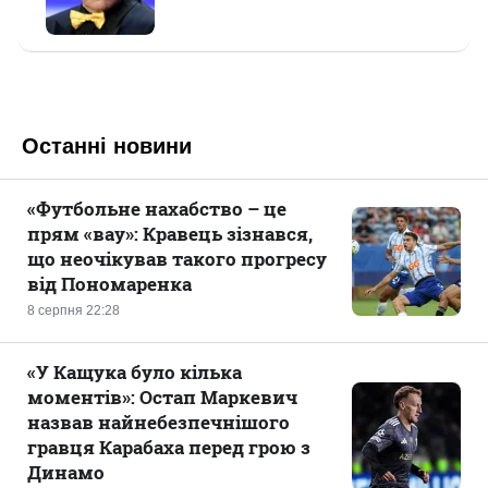
Останні новини
«Футбольне нахабство – це
прям «вау»: Кравець зізнався,
що неочікував такого прогресу
від Пономаренка
8 серпня 22:28
«У Кащука було кілька
моментів»: Остап Маркевич
назвав найнебезпечнішого
гравця Карабаха перед грою з
Динамо