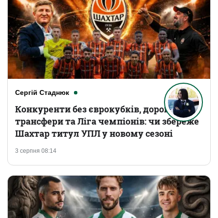
Сергій Стаднюк
Конкуренти без єврокубків, дорогі
трансфери та Ліга чемпіонів: чи збереже
Шахтар титул УПЛ у новому сезоні
3 серпня 08:14