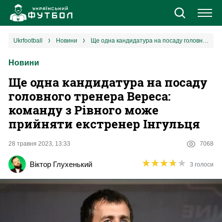
Новини
ukrfootball
новини
Ще одна кандидатура на посаду головного тренера Вереса: команду з Рівного може прийняти екстренер Інгульця
Новини
Збірна
Ще одна кандидатура на посаду
Єврокубки
головного тренера Вереса:
команду з Рівного може
УПЛ
прийняти екстренер Інгульця
1 ліга
28 травня 2023, 13:33
7068
★
★
★
★
★
★
★
★
★
★
Віктор Глухенький
3 голоси
2 ліга
Різне
Букмекери