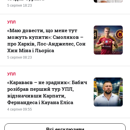
5 серпня 18:23
УПЛ
«Маю довести, що мене тут
можуть купити»: Смоляков –
про Харків, Лос-Анджелес, Сон
Хин Міна і Льоріса
5 серпня 08:23
УПЛ
«Караваєв – не зрадник»: Бабич
розібрав перший тур УПЛ,
відзначивши Карпати,
Фернандеса і Кауана Еліса
4 серпня 09:55
Всі ексклюзиви