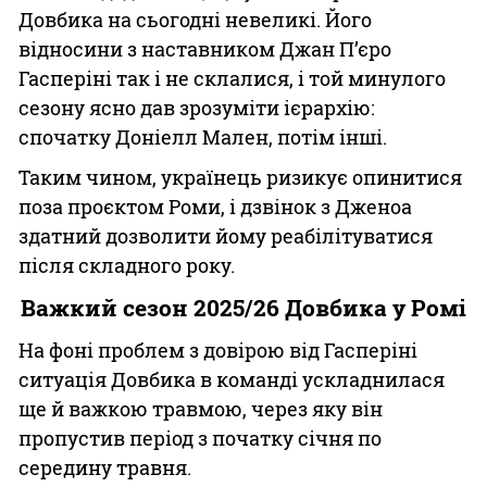
Довбика на сьогодні невеликі. Його
відносини з наставником Джан П’єро
Гасперіні так і не склалися, і той минулого
сезону ясно дав зрозуміти ієрархію:
спочатку Доніелл Мален, потім інші.
Таким чином, українець ризикує опинитися
поза проєктом Роми, і дзвінок з Дженоа
здатний дозволити йому реабілітуватися
після складного року.
Важкий сезон 2025/26 Довбика у Ромі
На фоні проблем з довірою від Гасперіні
ситуація Довбика в команді ускладнилася
ще й важкою травмою, через яку він
пропустив період з початку січня по
середину травня.