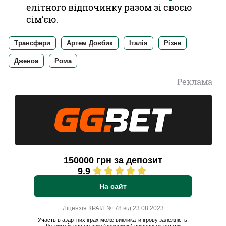
елітного відпочинку разом зі своєю
сім’єю.
Трансфери
Артем Довбик
Італія
Різне
Дженоа
Рома
Реклама
150000 грн за депозит
9.9
На сайт
Ліцензія КРАІЛ № 78 від 23.08.2023
Участь в азартних іграх може викликати ігрову залежність.
Дотримуйтеся правил (принципів) відповідальної гри