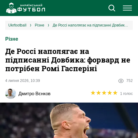
Новини
ukrfootball
різне
Де Россі наполягає на підписанні Довбика: форвард не потрібен Ромі Гасперіні
Різне
Збірна
Де Россі наполягає на
Єврокубки
підписанні Довбика: форвард не
потрібен Ромі Гасперіні
УПЛ
4 липня 2026, 10:39
752
1 ліга
★
★
★
★
★
★
★
★
★
★
Дмитро Вєнков
1 голос
2 ліга
Різне
Букмекери