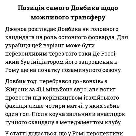
Позиція самого Довбика щодо
можливого трансферу
Дженоа розглядає Довбика як головного
кандидата на роль основного форварда. Для
українця цей варіант може бути
переконливим через того таки Де Россі,
який був ініціатором його запрошення в
Рому ще на початку позаминулого сезону.
Довбик тоді перебрався до «вовків» з
Жирони за 41,1 мільйона євро, але встиг
провести під керівництвом італійського
фахівця лише чотири матчі, у яких забив
один гол. Після коуча звільнили внаслідок
гучного скандалу з менеджментом клубу.
У статті додається, що у Ромі перспективи