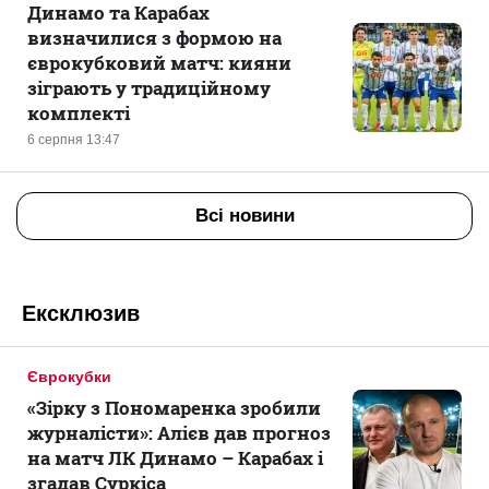
Динамо та Карабах
визначилися з формою на
єврокубковий матч: кияни
зіграють у традиційному
комплекті
6 серпня 13:47
Всі новини
Ексклюзив
Єврокубки
«Зірку з Пономаренка зробили
журналісти»: Алієв дав прогноз
на матч ЛК Динамо – Карабах і
згадав Суркіса