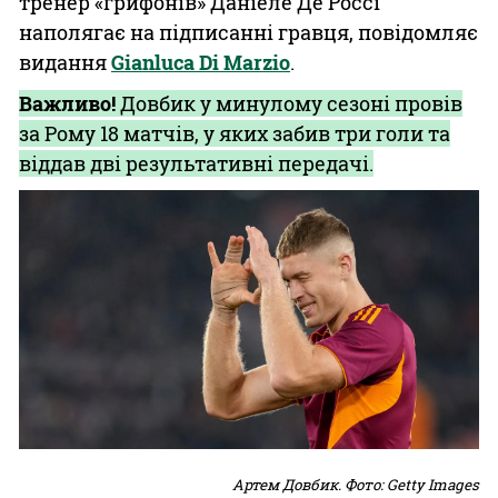
тренер «грифонів» Даніеле Де Россі
наполягає на підписанні гравця, повідомляє
видання
Gianluca Di Marzio
.
Важливо!
Довбик у минулому сезоні провів
за Рому 18 матчів, у яких забив три голи та
віддав дві результативні передачі.
Артем Довбик. Фото: Getty Images