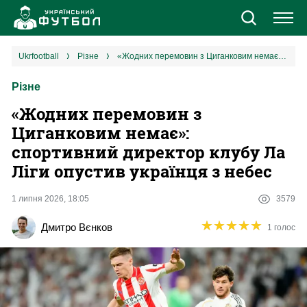
Новини
ukrfootball
різне
«Жодних перемовин з Циганковим немає»: спортивний директор клубу Ла Ліги опустив українця з небес
Різне
Збірна
«Жодних перемовин з
Єврокубки
Циганковим немає»:
спортивний директор клубу Ла
УПЛ
Ліги опустив українця з небес
1 ліга
1 липня 2026, 18:05
3579
★
★
★
★
★
★
★
★
★
★
Дмитро Вєнков
1 голос
2 ліга
Різне
Букмекери