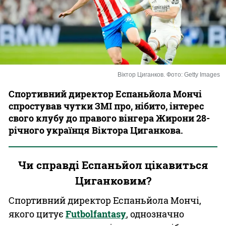
Казино
Віктор Циганков. Фото: Getty Images
Спортивний директор Еспаньйола Мончі
спростував чутки ЗМІ про, нібито, інтерес
свого клубу до правого вінгера Жирони 28-
річного українця Віктора Циганкова.
Чи справді Еспаньйол цікавиться
Циганковим?
Спортивний директор Еспаньйола Мончі,
якого цитує
Futbolfantasy
, однозначно