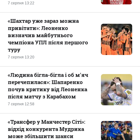
7 серпня 13:22
«Шахтар уже зараз можна
привітати»: Леоненко
визначив майбутнього
чемпіона УПЛ після першого
туру
7 серпня 13:20
«Людина бігла-бігла і об м'яч
перечепилася»: Шапаренко
почув критику від Леоненка
після матчу з Карабахом
7 серпня 12:58
«Трансфер у Манчестер Сіті»:
відхід конкурента Мудрика
може збільшити шанси