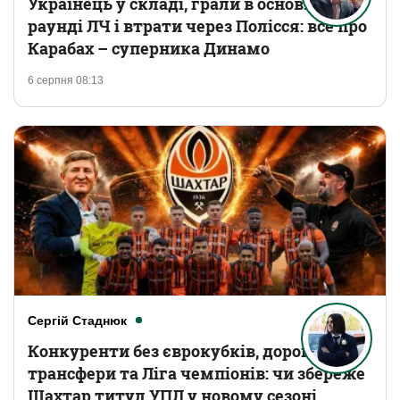
Українець у складі, грали в основному
раунді ЛЧ і втрати через Полісся: все про
Карабах – суперника Динамо
6 серпня 08:13
Сергій Стаднюк
Конкуренти без єврокубків, дорогі
трансфери та Ліга чемпіонів: чи збереже
Шахтар титул УПЛ у новому сезоні