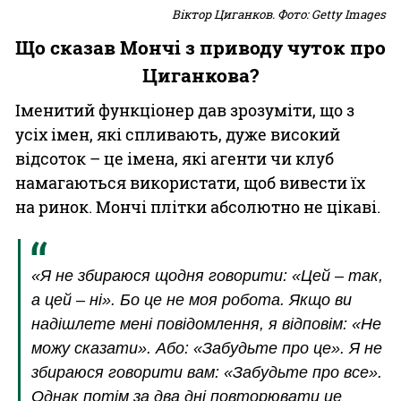
Віктор Циганков. Фото: Getty Images
Що сказав Мончі з приводу чуток про
Циганкова?
Іменитий функціонер дав зрозуміти, що з
усіх імен, які спливають, дуже високий
відсоток – це імена, які агенти чи клуб
намагаються використати, щоб вивести їх
на ринок. Мончі плітки абсолютно не цікаві.
«Я не збираюся щодня говорити: «Цей – так,
а цей – ні». Бо це не моя робота. Якщо ви
надішлете мені повідомлення, я відповім: «Не
можу сказати». Або: «Забудьте про це». Я не
збираюся говорити вам: «Забудьте про все».
Однак потім за два дні повторювати це