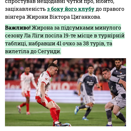
спростував нещодавні чутки про, нібито,
зацікавленість
з боку його клубу
до правого
вінгера Жирони Віктора Циганкова.
Важливо!
Жирона за підсумками минулого
сезону Ла Ліги посіла 19-те місце в турнірній
таблиці, набравши 41 очко за 38 турів, та
вилетіла до Сегунди.