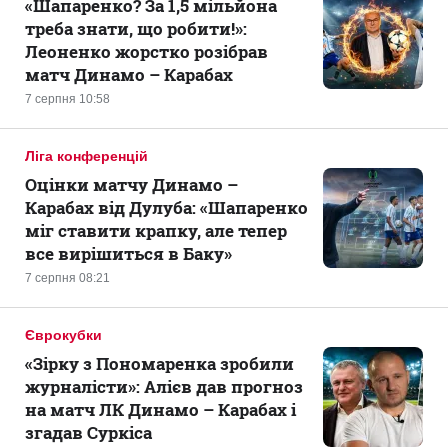
«Шапаренко? За 1,5 мільйона
треба знати, що робити!»:
Леоненко жорстко розібрав
матч Динамо – Карабах
7 серпня 10:58
Ліга конференцій
Оцінки матчу Динамо –
Карабах від Дулуба: «Шапаренко
міг ставити крапку, але тепер
все вирішиться в Баку»
7 серпня 08:21
Єврокубки
«Зірку з Пономаренка зробили
журналісти»: Алієв дав прогноз
на матч ЛК Динамо – Карабах і
згадав Суркіса