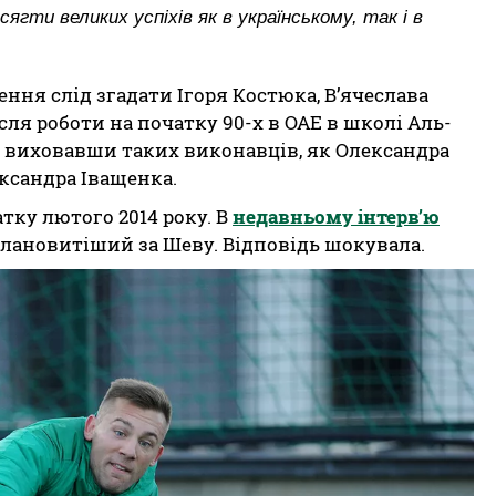
ягти великих успіхів як в українському, так і в
ження слід згадати Ігоря Костюка, В’ячеслава
сля роботи на початку 90-х в ОАЕ в школі Аль-
 виховавши таких виконавців, як Олександра
ександра Іващенка.
тку лютого 2014 року. В
недавньому інтерв’ю
талановитіший за Шеву. Відповідь шокувала.