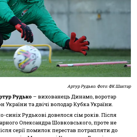
Артур Рудько. Фото: ФК Шахтар
ртур Рудько
– вихованець Динамо, воротар
н України та двічі володар Кубка України.
о-синіх Рудькові довелося сім років. Після
арного Олександра Шовковського, проте не
ісля серії помилок перестав потрапляти до