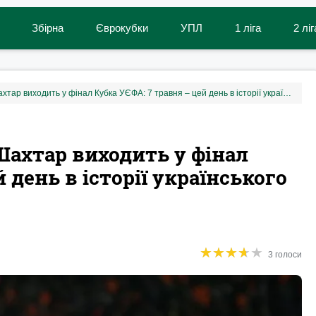
Збірна
Єврокубки
УПЛ
1 ліга
2 ліг
Жадсон «шукає» Динамо, Шахтар виходить у фінал Кубка УЄФА: 7 травня – цей день в історії українського футболу
ахтар виходить у фінал
 день в історії українського
★
★
★
★
★
★
★
★
★
★
3 голоси