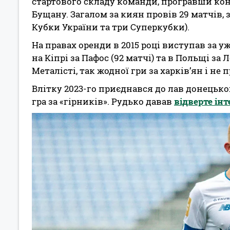
стартового складу команди, програвши ко
Бущану. Загалом за киян провів 29 матчів,
Кубки України та три Суперкубки).
На правах оренди в 2015 році виступав за 
на Кіпрі за Пафос (92 матчі) та в Польщі за 
Металісті, так жодної гри за харків’ян і не п
Влітку 2023-го приєднався до лав донецько
гра за «гірників». Рудько давав
відверте інт