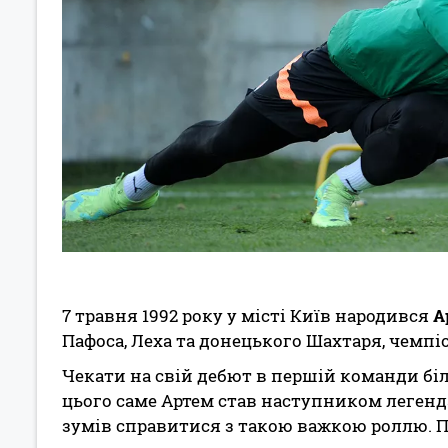
7 травня 1992 року у місті Київ народився
А
Пафоса, Леха та донецького Шахтаря, чемпіо
Чекати на свій дебют в першій команди біл
цього саме Артем став наступником легенд
зумів справитися з такою важкою роллю. П