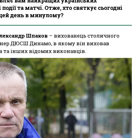
авляє вам найкращих українських
 події та матчі. Отже, хто святкує сьогодні
 цей день в минулому?
лександр Шпаков
– вихованець столичного
енер ДЮСШ Динамо, в якому він виховав
а та інших відомих виконавців.