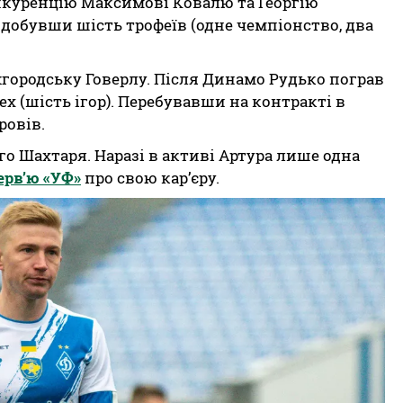
нкуренцію Максимові Ковалю та Георгію
 здобувши шість трофеїв (одне чемпіонство, два
ужгородську Говерлу. Після Динамо Рудько пограв
Лех (шість ігор). Перебувавши на контракті в
ровів.
го Шахтаря. Наразі в активі Артура лише одна
ерв’ю «УФ»
про свою кар’єру.