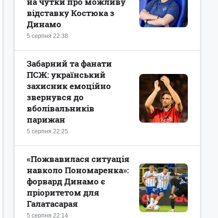
на чутки про можливу
відставку Костюка з
Динамо
5 серпня 22:38
Забарний та фанати
ПСЖ: український
захисник емоційно
звернувся до
вболівальників
парижан
5 серпня 22:25
«Пожвавилася ситуація
навколо Пономаренка»:
форвард Динамо є
пріоритетом для
Галатасарая
5 серпня 22:14