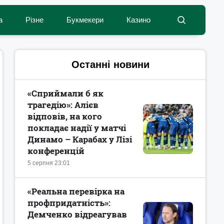
а
Різне
Букмекери
Казино
Останні новини
«Сприймали б як
трагедію»: Алієв
відповів, на кого
покладає надії у матчі
Динамо – Карабах у Лізі
конференцій
5 серпня 23:01
«Реальна перевірка на
профпридатність»:
Демченко відреагував