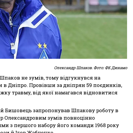
Олександр Шпаков. Фото: ФК Динамо
Шпаков не зумів, тому відгукнувся на
 в Дніпро. Провівши за дніпрян 59 поєдинків,
жку травму, від якої намагався відновитися
ій Бишовець запропонував Шпакову роботу в
ндр Олександровим зумів повноцінно
ми з першого набору його команди 1968 року
ози й Ігор Жабченко.