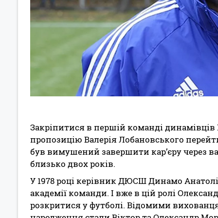
Закріпитися в першій команді динамівців 
пропозицію Валерія Лобановського перейти
був вимушений завершити кар’єру через ва
близько двох років.
У 1978 році керівник ДЮСШ Динамо Анатол
академії команди. І вже в цій ролі Олекса
розкритися у футболі. Відомими вихованця
народження стали Віктор та Олександр Мор