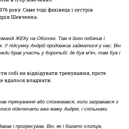
6 року. Саме тоді фахівець і зустрів
дрія Шевченка.
оманді ЖЕКу на Оболоні. Там я його побачив і
м. У підсумку Андрій продовжив займатися у нас. Він
жди брав участь у боротьбі: де був м'яч, там був і
ти собі не відвідувати тренування, проте
е вдалося владнати.
скав тренування або спізнювався, коли загравався з
лося підключати вже маму Андрія, і спільними
вав і прогресував. Він, як і багато хлопців,