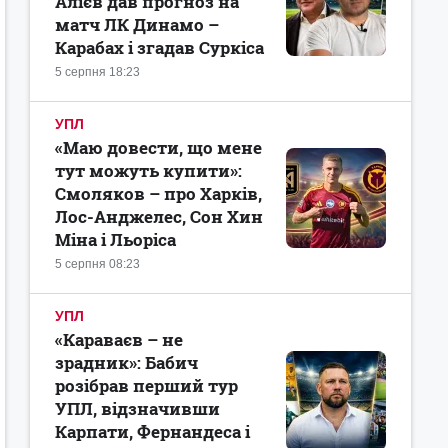
Алієв дав прогноз на
матч ЛК Динамо –
Карабах і згадав Суркіса
5 серпня 18:23
УПЛ
«Маю довести, що мене
тут можуть купити»:
Смоляков – про Харків,
Лос-Анджелес, Сон Хин
Міна і Льоріса
5 серпня 08:23
УПЛ
«Караваєв – не
зрадник»: Бабич
розібрав перший тур
УПЛ, відзначивши
Карпати, Фернандеса і