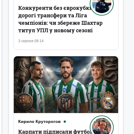
Конкуренти без єврокубків,
дорогі трансфери та Ліга
чемпіонів: чи збереже Шахтар
титул УПЛ у новому сезоні
3 серпня 08:14
Кирило Круторогов
Карпати підписали футболістів,