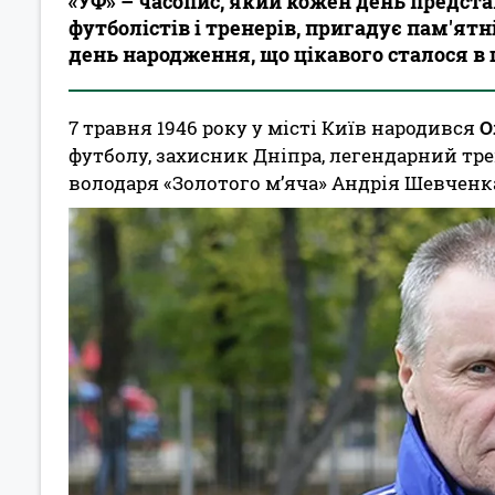
«УФ» – часопис, який кожен день предст
футболістів і тренерів, пригадує пам'ятні
день народження, що цікавого сталося в
7 травня 1946 року у місті Київ народився
О
футболу, захисник Дніпра, легендарний тр
володаря «Золотого м’яча» Андрія Шевченк