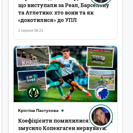
що виступали за Реал, Барселону
та Атлетико: хто вони та як
«докотилися» до УПЛ
2 серпня 08:21
Крістіна Пастухова
Коефіцієнти помилилися. Полісся
змусило Копенгаген нервувати: