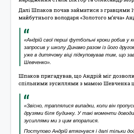
Далі Шпаков почав займатися з гравцями 197
майбутнього володаря «Золотого м’яча» Ан
«Андрій свої перші футбольні кроки робив у к
запросив у школу Динамо разом із його друго
уже в дитячому віці підкуповував тим, що зав
Шевченко».
Шпаков пригадував, що Андрій міг дозволи
спільними зусиллями з мамою Шевченка ц
«Звісно, траплялися випадки, коли він пропу
друзями біля будинку. У такі моменти доводи
зусиллями ми з цим впоралися.
Поступово Андрій втягнувся і далі тільки дода