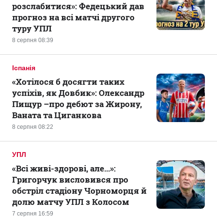
розслабитися»: Федецький дав
прогноз на всі матчі другого
туру УПЛ
8 серпня 08:39
Іспанія
«Хотілося б досягти таких
успіхів, як Довбик»: Олександр
Пищур –про дебют за Жирону,
Ваната та Циганкова
8 серпня 08:22
УПЛ
«Всі живі-здорові, але...»:
Григорчук висловився про
обстріл стадіону Чорноморця й
долю матчу УПЛ з Колосом
7 серпня 16:59