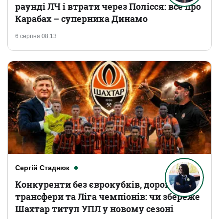
раунді ЛЧ і втрати через Полісся: все про
Карабах – суперника Динамо
6 серпня 08:13
Сергій Стаднюк
Конкуренти без єврокубків, дорогі
трансфери та Ліга чемпіонів: чи збереже
Шахтар титул УПЛ у новому сезоні