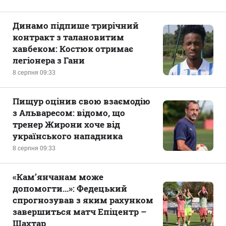
Динамо підпише трирічний
контракт з талановитим
хавбеком: Костюк отримає
легіонера з Гани
8 серпня 09:33
Пищур оцінив свою взаємодію
з Альваресом: відомо, що
тренер Жирони хоче від
українського нападника
8 серпня 09:33
«Кам’янчанам може
допомогти...»: Федецький
спрогнозував з яким рахунком
завершиться матч Епіцентр –
Шахтар