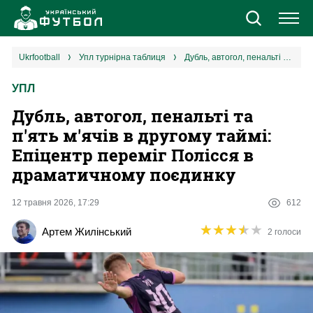
Новини
ukrfootball
упл турнірна таблиця
Дубль, автогол, пенальті та п'ять м'ячів в другому таймі: Епіцентр переміг Полісся в драматичному поєдинку
УПЛ
Збірна
Дубль, автогол, пенальті та
Єврокубки
п'ять м'ячів в другому таймі:
Епіцентр переміг Полісся в
УПЛ
драматичному поєдинку
1 ліга
12 травня 2026, 17:29
612
★
★
★
★
★
★
★
★
★
★
Артем Жилінський
2 голоси
2 ліга
Різне
Букмекери