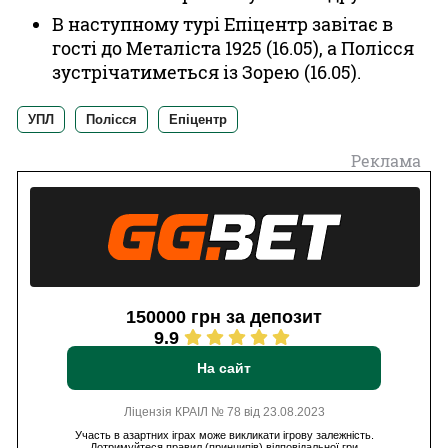
В наступному турі Епіцентр завітає в
гості до Металіста 1925 (16.05), а Полісся
зустрічатиметься із Зорею (16.05).
УПЛ
Полісся
Епіцентр
Реклама
150000 грн за депозит
9.9
На сайт
Ліцензія КРАІЛ № 78 від 23.08.2023
Участь в азартних іграх може викликати ігрову залежність.
Дотримуйтеся правил (принципів) відповідальної гри