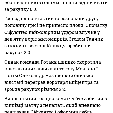
вболівальників голами і пішли відпочивати
за рахунку 0:0.
Господарі поля активно розпочали другу
половину гри і це принесло плоди. Спочатку
Сіфуентес неймовірним ударом влучив у
дев’ятку воріт житомирців. Згодом Танчик
замкнув простріл Климця, зробивши
рахунок 2:0.
Однак команда Ротаня швидко скоротила
відставання завдяки автоголу Монтаньї.
Потім Олександр Назаренко з близької
відстані переграв воротаря Епіцентра та
зробив рахунок рівним 2:2.
Вирішальний гол цього матчу був забитий в
кінцівці матчу з пенальті, який впевнено
реалізував Сіфуентес і оформив дубль.