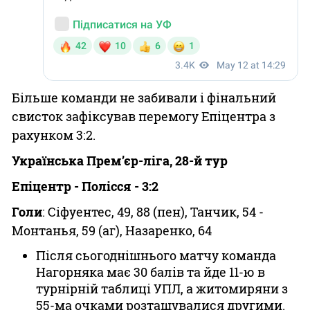
Більше команди не забивали і фінальний
свисток зафіксував перемогу Епіцентра з
рахунком 3:2.
Українська Прем’єр-ліга, 28-й тур
Епіцентр - Полісся - 3:2
Голи
: Сіфуентес, 49, 88 (пен), Танчик, 54 -
Монтанья, 59 (аг), Назаренко, 64
Після сьогоднішнього матчу команда
Нагорняка має 30 балів та йде 11-ю в
турнірній таблиці УПЛ, а житомиряни з
55-ма очками розташувалися другими.