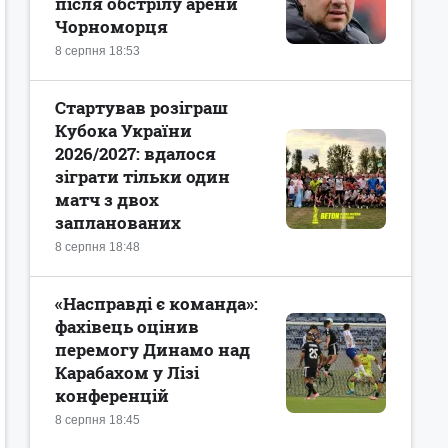
після обстрілу арени
Чорноморця
8 серпня 18:53
Стартував розіграш
Кубока України
2026/2027: вдалося
зіграти тільки один
матч з двох
запланованих
8 серпня 18:48
«Насправді є команда»:
фахівець оцінив
перемогу Динамо над
Карабахом у Лізі
конференцій
8 серпня 18:45