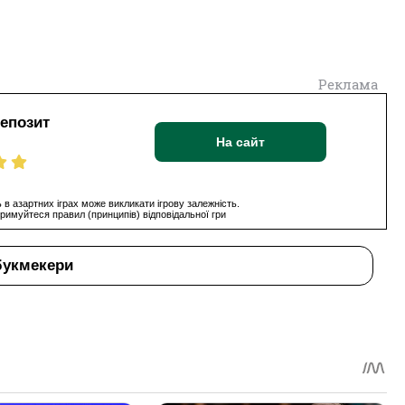
Реклама
депозит
На сайт
 в азартних іграх може викликати ігрову залежність.
римуйтеся правил (принципів) відповідальної гри
букмекери