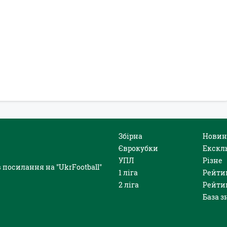
Збірна
Новин
Єврокубки
Екскл
УПЛ
Різне
 посилання на "UkrFootball"
1 ліга
Рейти
2 ліга
Рейти
База з