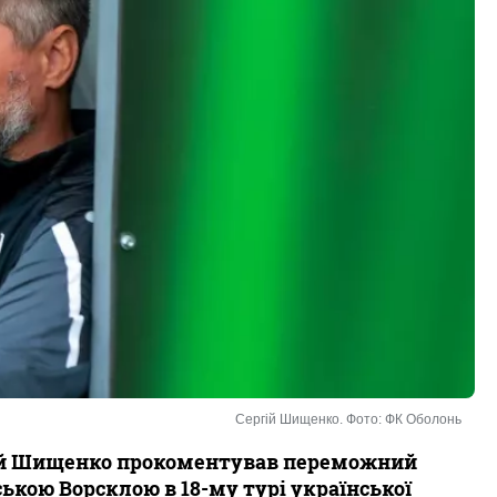
Сергій Шищенко. Фото: ФК Оболонь
ргій Шищенко прокоментував переможний
ькою Ворсклою в 18-му турі української