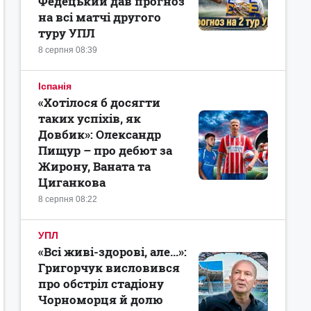
Федецький дав прогноз
на всі матчі другого
туру УПЛ
8 серпня 08:39
Іспанія
«Хотілося б досягти
таких успіхів, як
Довбик»: Олександр
Пищур – про дебют за
Жирону, Ваната та
Циганкова
8 серпня 08:22
УПЛ
«Всі живі-здорові, але...»:
Григорчук висловився
про обстріл стадіону
Чорноморця й долю