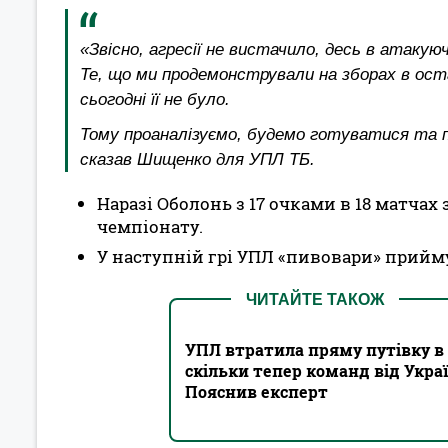
«Звісно, агресії не вистачило, десь в атакую
Те, що ми продемонстрували на зборах в оста
сьогодні її не було.
Тому проаналізуємо, будемо готуватися та п
сказав Шищенко для УПЛ ТБ.
Наразі Оболонь з 17 очками в 18 матчах 
чемпіонату.
У наступній грі УПЛ «пивовари» прийму
ЧИТАЙТЕ ТАКОЖ
УПЛ втратила пряму путівку в 
скільки тепер команд від Украї
Пояснив експерт