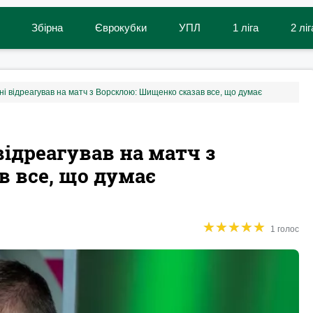
Збірна
Єврокубки
УПЛ
1 ліга
2 ліг
і відреагував на матч з Ворсклою: Шищенко сказав все, що думає
відреагував на матч з
 все, що думає
★
★
★
★
★
★
★
★
★
★
1 голос