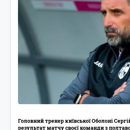
Головний тренер київської Оболоні Се
результат матчу своєї команди з полтавс