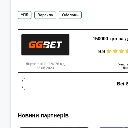
УПЛ
Ворскла
Оболонь
150000 грн за 
9.9
Ліцензія КРАІЛ № 78 від
Участь
23.08.2023
Дот
Всі 