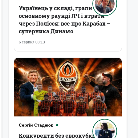
Українець у складі, грали в
основному раунді ЛЧ і втрати
через Полісся: все про Карабах –
суперника Динамо
6 серпня 08:13
Сергій Стаднюк
Конкуренти без єврокубків,