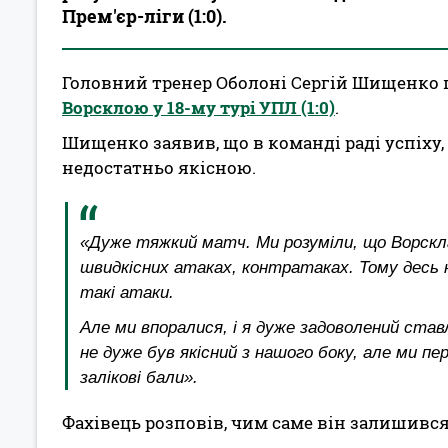
Прем'єр-ліги (1:0).
Головний тренер Оболоні Сергій Шищенко
Ворсклою у 18-му турі УПЛ (1:0)
.
Шищенко заявив, що в команді раді успіху, 
недостатньо якісною.
«Дуже тяжкий матч. Ми розуміли, що Ворскла
швидкісних атаках, контратаках. Тому десь 
такі атаки.
Але ми впоралися, і я дуже задоволений ста
не дуже був якісний з нашого боку, але ми п
залікові бали».
Фахівець розповів, чим саме він залишивс