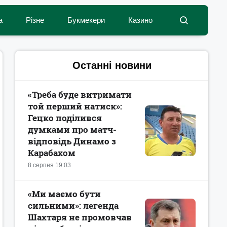
а
Різне
Букмекери
Казино
Останні новини
«Треба буде витримати
той перший натиск»:
Гецко поділився
думками про матч-
відповідь Динамо з
Карабахом
8 серпня 19:03
«Ми маємо бути
сильними»: легенда
Шахтаря не промовчав