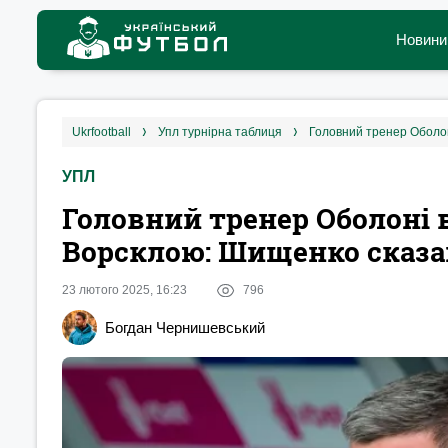
Новини
ukrfootball
упл турнірна таблиця
Головний тренер Оболон
УПЛ
Головний тренер Оболоні 
Ворсклою: Шищенко сказав
23 лютого 2025, 16:23
796
Богдан Чернишевський