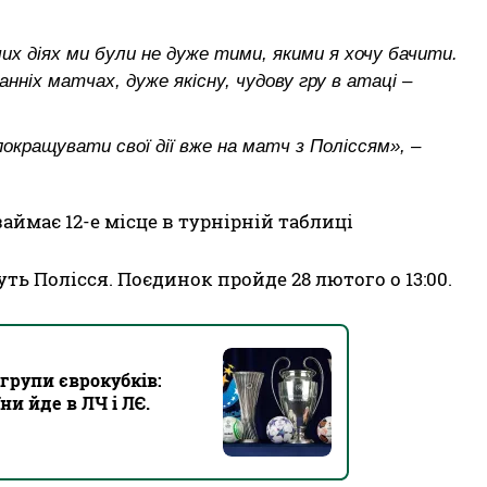
чих діях ми були не дуже тими, якими я хочу бачити.
нніх матчах, дуже якісну, чудову гру в атаці –
окращувати свої дії вже на матч з Поліссям», –
займає 12-е місце в турнірній таблиці
ть Полісся. Поєдинок пройде 28 лютого о 13:00.
групи єврокубків:
ни йде в ЛЧ і ЛЄ.