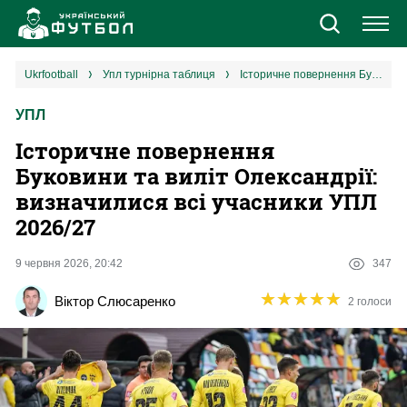
Новини
ukrfootball
упл турнірна таблиця
Історичне повернення Буковини та виліт Олександрії: визначилися всі учасники УПЛ 2026/27
УПЛ
Збірна
Історичне повернення
Єврокубки
Буковини та виліт Олександрії:
визначилися всі учасники УПЛ
УПЛ
2026/27
1 ліга
9 червня 2026, 20:42
347
★
★
★
★
★
★
★
★
★
★
Віктор Слюсаренко
2 голоси
2 ліга
Різне
Букмекери