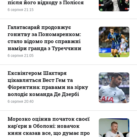
після його відходу з Полісся
6 серпня 21:15
Галатасарай продовжує
гонитву за Пономаренком:
стало відомо про справжні
наміри гранда з Туреччини
6 серпня 21:05
Ексвінгером Шахтаря
цікавляться Вест Гем та
Фіорентина: правами на зірку
володіє команда Де Дзербі
6 серпня 20:40
Морозко оцінив початок своєї
кар'єри в Оболоні: новачок
киян сказав все, що думає про