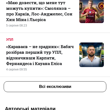
«Маю довести, що мене тут
можуть купити»: Смоляков –
про Харків, Лос-Анджелес, Сон
Хин Міна і Льоріса
5 серпня 08:23
УПЛ
«Караваєв – не зрадник»: Бабич
розібрав перший тур УПЛ,
відзначивши Карпати,
Фернандеса і Кауана Еліса
4 серпня 09:55
Всі ексклюзиви
Авторські матеріали