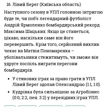
Лівий Берег (Київська область)
Наступного сезону в УПЛ головною інтригою
буде те, чи поб’є легендарний футболіст
Андрій Ярмоленко бомбардирський рекорд
Максима Шацьких. Якщо це станеться,
цікаво, наскільки саме він його
перевершить. Крім того, серйозний виклик
чекає на Матвія Пономаренка –
уболівальники стежитимуть, чи зможе він
удруге поспіль виграти перегони
бомбардирів.
У стикових іграх за право грати в УПЛ
Лівий Берег здолав Олександрію (1:1, 1:0).
Кудрівка була сильнішою за Агробізнес
(0:0, 2:2, пен. 3:2) у перехідних іграх УПЛ.