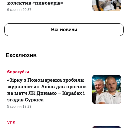
колектив «пивоварів»
6 серпня 20:37
Всі новини
Ексклюзив
Єврокубки
«Зірку з Пономаренка зробили
журналісти»: Алієв дав прогноз
на матч ЛК Динамо – Карабах і
згадав Суркіса
5 серпня 18:23
УПЛ