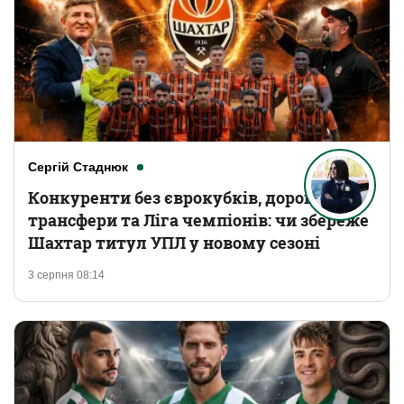
Сергій Стаднюк
Конкуренти без єврокубків, дорогі
трансфери та Ліга чемпіонів: чи збереже
Шахтар титул УПЛ у новому сезоні
3 серпня 08:14