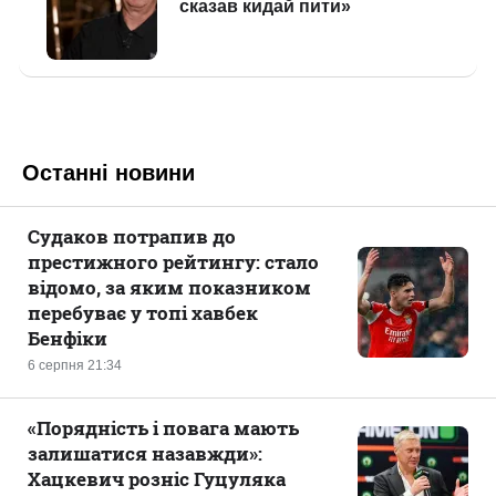
Останні новини
Судаков потрапив до
престижного рейтингу: стало
відомо, за яким показником
перебуває у топі хавбек
Бенфіки
6 серпня 21:34
«Порядність і повага мають
залишатися назавжди»:
Хацкевич розніс Гуцуляка