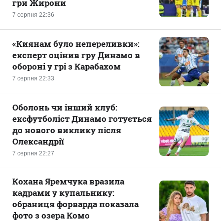
гри Жирони
7 серпня 22:36
«Киянам було непереливки»:
експерт оцінив гру Динамо в
обороні у грі з Карабахом
7 серпня 22:33
Оболонь чи інший клуб:
ексфутболіст Динамо готується
до нового виклику після
Олександрії
7 серпня 22:27
Кохана Яремчука вразила
кадрами у купальнику:
обраниця форварда показала
фото з озера Комо