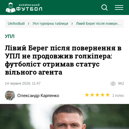
Новини
ukrfootball
упл турнірна таблиця
Лівий Берег після повернення в УПЛ не продовжив голкіпера: футболіст отримав статус вільного агента
УПЛ
Збірна
Лівий Берег після повернення в
Єврокубки
УПЛ не продовжив голкіпера:
футболіст отримав статус
УПЛ
вільного агента
1 ліга
14 червня 2026, 11:47
962
★
★
★
★
★
★
★
★
★
★
Олександр Карпенко
1 голос
2 ліга
Різне
Букмекери