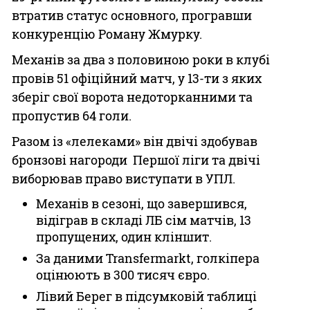
втратив статус основного, програвши
конкуренцію Роману Жмурку.
Механів за два з половиною роки в клубі
провів 51 офіційний матч, у 13-ти з яких
зберіг свої ворота недоторканними та
пропустив 64 голи.
Разом із «лелеками» він двічі здобував
бронзові нагороди Першої ліги та двічі
виборював право виступати в УПЛ.
Механів в сезоні, що завершився,
відіграв в складі ЛБ сім матчів, 13
пропущених, один кліншит.
За даними Transfermarkt, голкіпера
оцінюють в 300 тисяч євро.
Лівий Берег в підсумковій таблиці