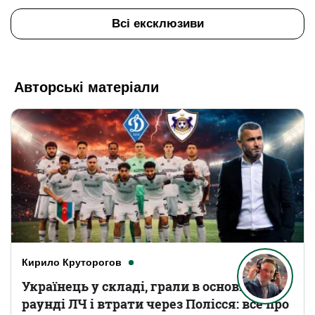
Всі ексклюзиви
Авторські матеріали
Кирило Круторогов
Українець у складі, грали в основному
раунді ЛЧ і втрати через Полісся: все про