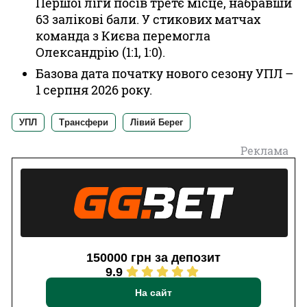
Першої ліги посів третє місце, набравши
63 залікові бали. У стикових матчах
команда з Києва перемогла
Олександрію (1:1, 1:0).
Базова дата початку нового сезону УПЛ –
1 серпня 2026 року.
УПЛ
Трансфери
Лівий Берег
Реклама
150000 грн за депозит
9.9
На сайт