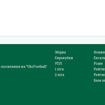
Збірна
Новин
Єврокубки
Екскл
УПЛ
Різне
 посилання на "UkrFootball"
1 ліга
Рейти
2 ліга
Рейти
База з