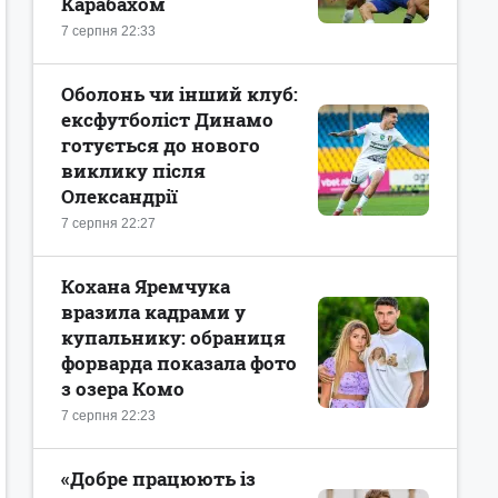
Карабахом
7 серпня 22:33
Оболонь чи інший клуб:
ексфутболіст Динамо
готується до нового
виклику після
Олександрії
7 серпня 22:27
Кохана Яремчука
вразила кадрами у
купальнику: обраниця
форварда показала фото
з озера Комо
7 серпня 22:23
«Добре працюють із