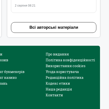
2 серпня 08:21
Всі авторські матеріали
и
Про видання
юзив
Політика конфіденційності
Використання cookies
нг букмекерів
Угода користувача
нг казино
Редакційна політика
нань
Кодекс етики
Наша редакція
Контакти