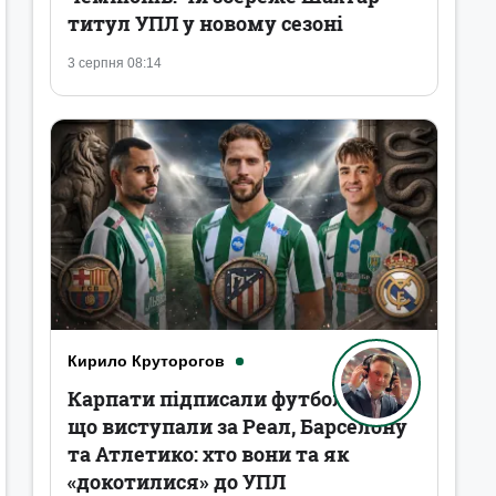
титул УПЛ у новому сезоні
3 серпня 08:14
Кирило Круторогов
Карпати підписали футболістів,
що виступали за Реал, Барселону
та Атлетико: хто вони та як
«докотилися» до УПЛ