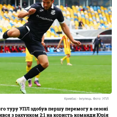
Кривбас - Інгулець. Фото: УПЛ
о туру УПЛ здобув першу перемогу в сезоні
ився з рахунком 2:1 на користь команди Юрія