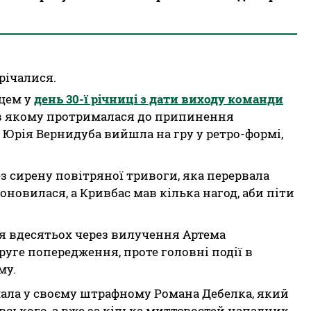
річалися.
ьцем у
день 30-ї річниці з дати виходу команди
 в якому протрималася до припинення
да Юрія Вернидуба вийшла на гру у ретро-формі,
з сирену повітряної тривоги, яка перервала
оновилася, а Кривбас мав кілька нагод, аби піти
я вдесятьох через вилучення Артема
руге попередження, проте головні події в
му.
мала у своєму штрафному Романа Дебелка, який
ського, а вже за кілька миттєвостей нападник