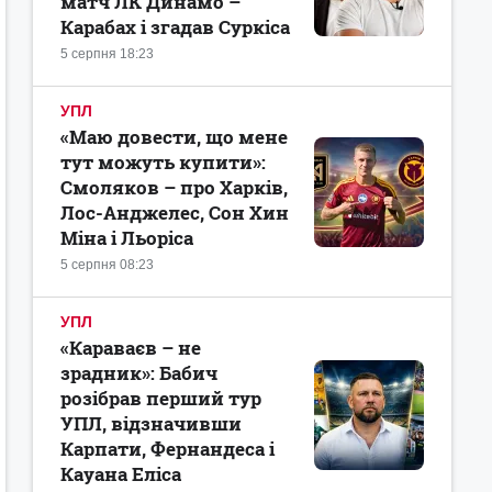
матч ЛК Динамо –
Карабах і згадав Суркіса
5 серпня 18:23
УПЛ
«Маю довести, що мене
тут можуть купити»:
Смоляков – про Харків,
Лос-Анджелес, Сон Хин
Міна і Льоріса
5 серпня 08:23
УПЛ
«Караваєв – не
зрадник»: Бабич
розібрав перший тур
УПЛ, відзначивши
Карпати, Фернандеса і
Кауана Еліса