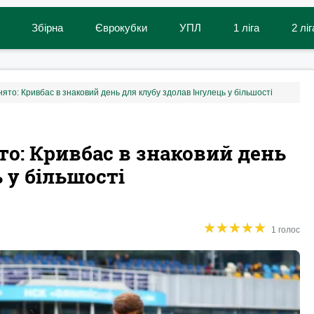
Збірна
Єврокубки
УПЛ
1 ліга
2 ліг
то: Кривбас в знаковий день для клубу здолав Інгулець у більшості
о: Кривбас в знаковий день
 у більшості
★
★
★
★
★
★
★
★
★
★
1 голос