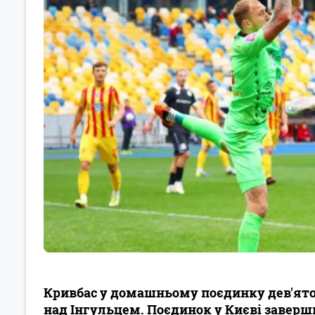
Кривбас у домашньому поєдинку дев'ятог
над Інгульцем. Поєдинок у Києві заверш