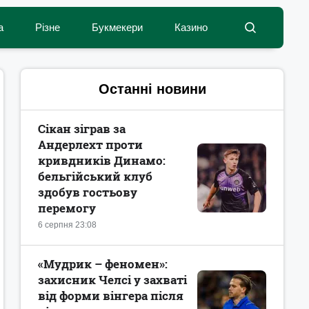
а
Різне
Букмекери
Казино
Останні новини
Сікан зіграв за
Андерлехт проти
кривдників Динамо:
бельгійський клуб
здобув гостьову
перемогу
6 серпня 23:08
«Мудрик – феномен»:
захисник Челсі у захваті
від форми вінгера після