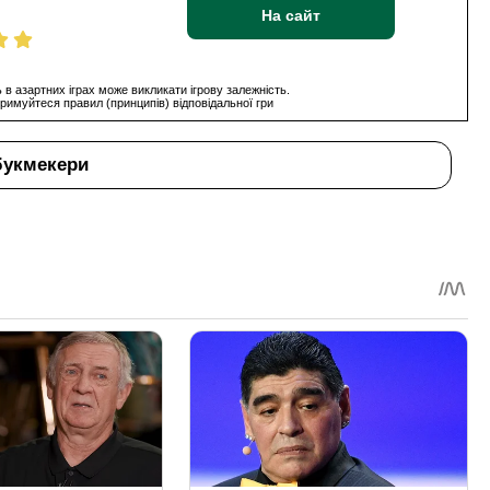
На сайт
 в азартних іграх може викликати ігрову залежність.
римуйтеся правил (принципів) відповідальної гри
букмекери