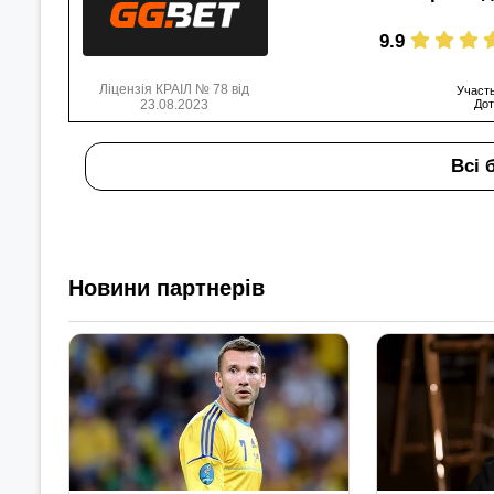
9.9
Ліцензія КРАІЛ № 78 від
Участь
23.08.2023
Дот
Всі 