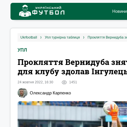
Новини
ukrfootball
упл турнірна таблиця
Прокляття Вернидуба зня
УПЛ
Прокляття Вернидуба знят
для клубу здолав Інгулець
24 жовтня 2022, 16:30
1451
Олександр Карпенко