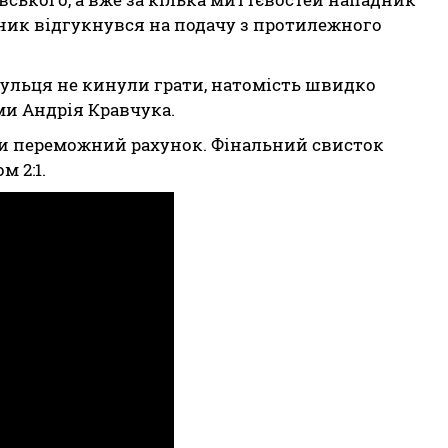
ник відгукнувся на подачу з протилежного
ульця не кинули грати, натомість швидко
ми Андрія Кравчука.
ти переможний рахунок. Фінальний свисток
м 2:1.