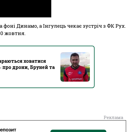
 фоні Динамо, а Інгулець чекає зустріч з ФК Рух.
30 жовтня.
стараються ховатися
 про дрони, Бруней та
Реклама
депозит