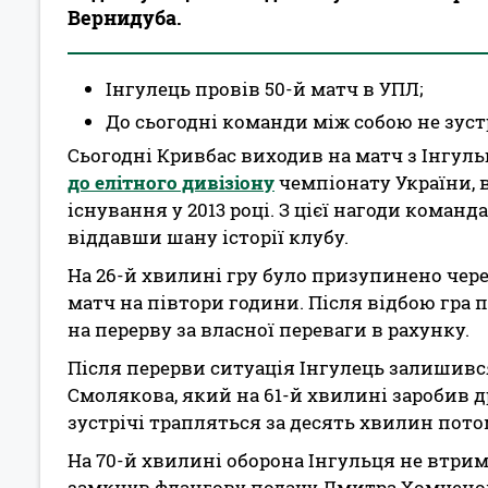
Вернидуба.
Інгулець провів 50-й матч в УПЛ;
До сьогодні команди між собою не зуст
Сьогодні Кривбас виходив на матч з Інгул
до елітного дивізіону
чемпіонату України,
існування у 2013 році. З цієї нагоди коман
віддавши шану історії клубу.
На 26-й хвилині гру було призупинено чере
матч на півтори години. Після відбою гра п
на перерву за власної переваги в рахунку.
Після перерви ситуація Інгулець залишивс
Смолякова, який на 61-й хвилині заробив д
зустрічі трапляться за десять хвилин пото
На 70-й хвилині оборона Інгульця не втри
замкнув флангову подачу Дмитра Хомченов