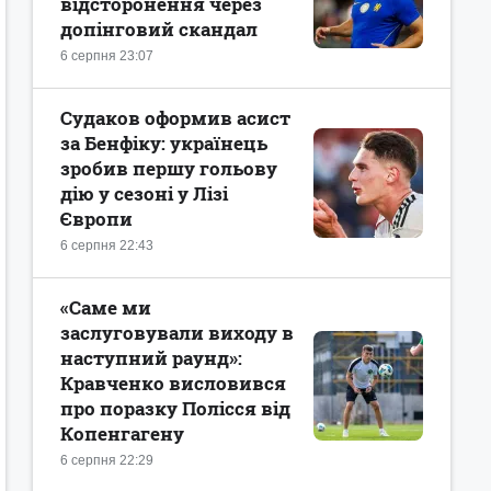
відсторонення через
допінговий скандал
6 серпня 23:07
Судаков оформив асист
за Бенфіку: українець
зробив першу гольову
дію у сезоні у Лізі
Європи
6 серпня 22:43
«Саме ми
заслуговували виходу в
наступний раунд»:
Кравченко висловився
про поразку Полісся від
Копенгагену
6 серпня 22:29