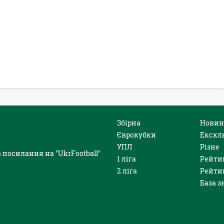
Збірна
Новин
Єврокубки
Екскл
УПЛ
Різне
 посилання на "UkrFootball"
1 ліга
Рейти
2 ліга
Рейти
База з