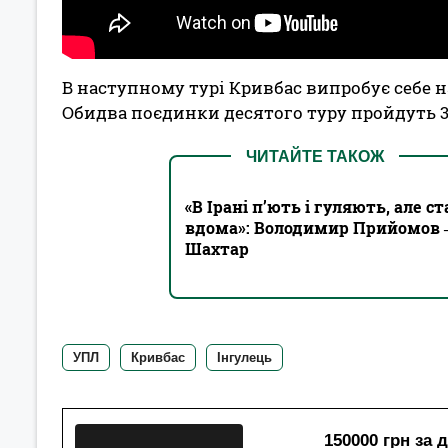
В наступному турі Кривбас випробує себе на
Обидва поєдинки десятого туру пройдуть 
ЧИТАЙТЕ ТАКОЖ
«В Ірані п’ють і гуляють, але 
вдома»: Володимир Прийомов ‒
Шахтар
УПЛ
Кривбас
Інгулець
150000 грн за 