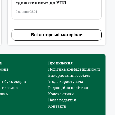
«докотилися» до УПЛ
2 серпня 08:21
Всі авторські матеріали
и
Про видання
юзив
Політика конфіденційності
Використання cookies
нг букмекерів
Угода користувача
нг казино
Редакційна політика
нань
Кодекс етики
Наша редакція
Контакти