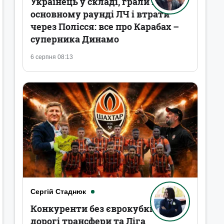
Українець у складі, грали в
основному раунді ЛЧ і втрати
через Полісся: все про Карабах –
суперника Динамо
6 серпня 08:13
Сергій Стаднюк
Конкуренти без єврокубків,
дорогі трансфери та Ліга