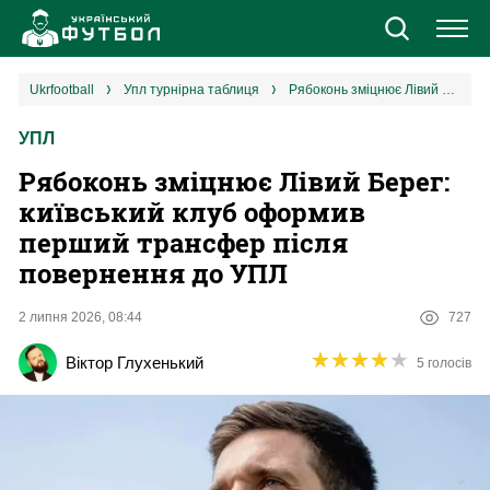
Новини
ukrfootball
упл турнірна таблиця
Рябоконь зміцнює Лівий Берег: київський клуб оформив перший трансфер після повернення до УПЛ
УПЛ
Збірна
Рябоконь зміцнює Лівий Берег:
Єврокубки
київський клуб оформив
перший трансфер після
УПЛ
повернення до УПЛ
1 ліга
2 липня 2026, 08:44
727
★
★
★
★
★
★
★
★
★
★
Віктор Глухенький
5 голосів
2 ліга
Різне
Букмекери