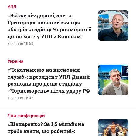
УПЛ
«Всі живі-здорові, але...»:
Григорчук висловився про
обстріл стадіону Чорноморця й
долю матчу УПЛ з Колосом
7 серпня 16:59
Україна
«Чекатимемо на висновки
служб»: президент УПЛ Дикий
розповів про долю стадіону
«Чорноморець» після удару РФ
7 серпня 16:42
Ліга конференцій
«Шапаренко? За 1,5 мільйона
треба знати, що робити!»: