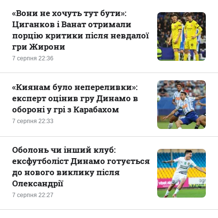
«Вони не хочуть тут бути»:
Циганков і Ванат отримали
порцію критики після невдалої
гри Жирони
7 серпня 22:36
«Киянам було непереливки»:
експерт оцінив гру Динамо в
обороні у грі з Карабахом
7 серпня 22:33
Оболонь чи інший клуб:
ексфутболіст Динамо готується
до нового виклику після
Олександрії
7 серпня 22:27