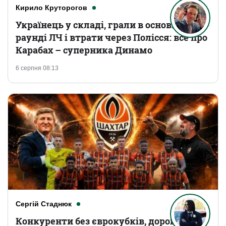
Кирило Круторогов
Українець у складі, грали в основному
раунді ЛЧ і втрати через Полісся: все про
Карабах – суперника Динамо
6 серпня 08:13
Сергій Стаднюк
Конкуренти без єврокубків, дорогі