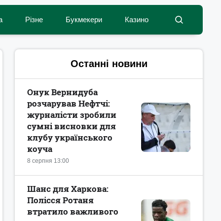
а
Різне
Букмекери
Казино
Останні новини
Онук Вернидуба
розчарував Нефтчі:
журналісти зробили
сумні висновки для
клубу українського
коуча
8 серпня 13:00
Шанс для Харкова:
Полісся Ротаня
втратило важливого