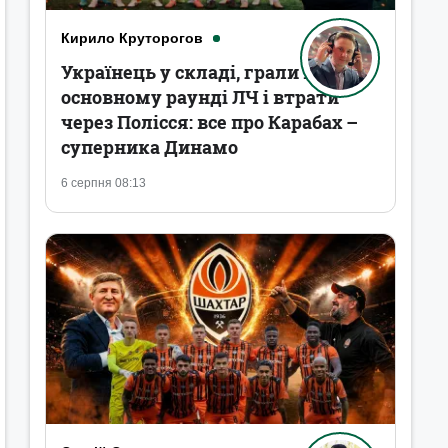
Кирило Круторогов
Українець у складі, грали в
основному раунді ЛЧ і втрати
через Полісся: все про Карабах –
суперника Динамо
6 серпня 08:13