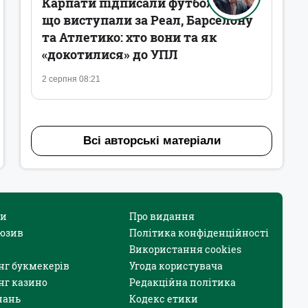
Карпати підписали футболістів,
що виступали за Реал, Барселону
та Атлетико: хто вони та як
«докотилися» до УПЛ
2 серпня 08:21
Всі авторські матеріали
и
Про видання
юзив
Політика конфіденційності
Використання cookies
нг букмекерів
Угода користувача
нг казино
Редакційна політика
нань
Кодекс етики