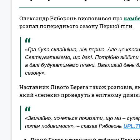
Олександр Рябоконь висловився про
камбе
розпал попереднього сезону Першої ліги.
«Гра була складніша, ніж перша. Але це класи
Святкуватимемо, що далі. Потрібно відійти в
а далі будуватимемо плани. Важливий день дл
сезону».
Наставник Лівого Берега також розповів, я
який «лелеки» проведуть в елітному дивізі
«Звичайно, хочеться показати, що ми – суперк
потім подивимося», – сказав Рябоконь
UPL.T
Лівий Берег у турнірній таблиці Першої 