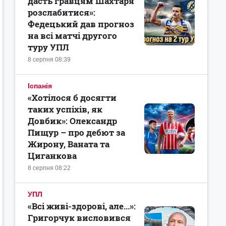
дасть гравцям Шахтаря
розслабитися»:
Федецький дав прогноз
на всі матчі другого
туру УПЛ
8 серпня 08:39
Іспанія
«Хотілося б досягти
таких успіхів, як
Довбик»: Олександр
Пищур – про дебют за
Жирону, Ваната та
Циганкова
8 серпня 08:22
УПЛ
«Всі живі-здорові, але...»:
Григорчук висловився