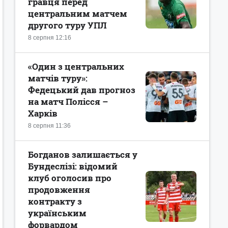
гравця перед
центральним матчем
другого туру УПЛ
8 серпня 12:16
«Один з центральних
матчів туру»:
Федецький дав прогноз
на матч Полісся –
Харків
8 серпня 11:36
Богданов залишається у
Бундеслізі: відомий
клуб оголосив про
продовження
контракту з
українським
форвардом