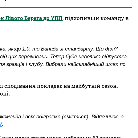
к Лівого Берега до УПЛ
, підхопивши команду в
ка, якщо 1:0, то Банада зі стандарту. Що далі?
ід цих переживань. Тепер буде невелика відпустка,
я гравців і клубу. Вибрали найскладніший шлях по
кі сподівання покладає на майбутній сезон,
оні.
оманда і всіх обіграємо (сміється). Відпочинок, а
V
.
ліги посів третє місце, набравши 63 залікові