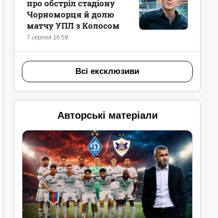
про обстріл стадіону
Чорноморця й долю
матчу УПЛ з Колосом
7 серпня 16:59
Всі ексклюзиви
Авторські матеріали