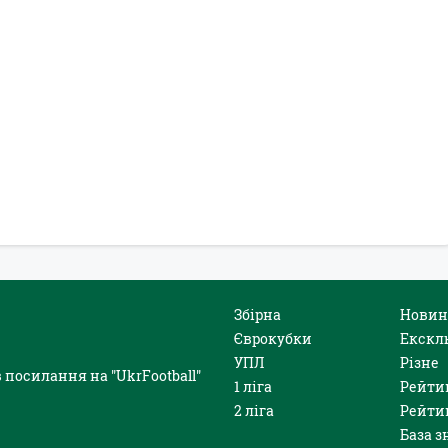
Збірна
Новин
Єврокубки
Екскл
УПЛ
Різне
 посилання на "UkrFootball"
1 ліга
Рейти
2 ліга
Рейти
База з