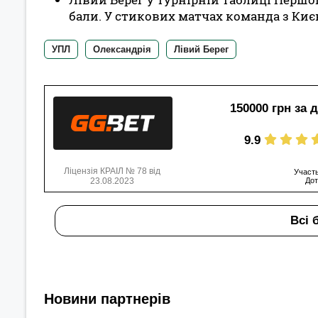
бали. У стикових матчах команда з Києва
УПЛ
Олександрія
Лівий Берег
150000 грн за 
9.9
Ліцензія КРАІЛ № 78 від
Участь
23.08.2023
Дот
Всі 