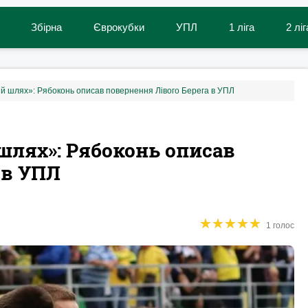
Збірна
Єврокубки
УПЛ
1 ліга
2 ліг
 шлях»: Рябоконь описав повернення Лівого Берега в УПЛ
шлях»: Рябоконь описав
 в УПЛ
★
★
★
★
★
★
★
★
★
★
1 голос