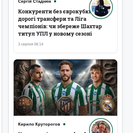
Сергій Стаднюк
Конкуренти без єврокубків,
дорогі трансфери та Ліга
чемпіонів: чи збереже Шахтар
титул УПЛ у новому сезоні
3 серпня 08:14
Кирило Круторогов