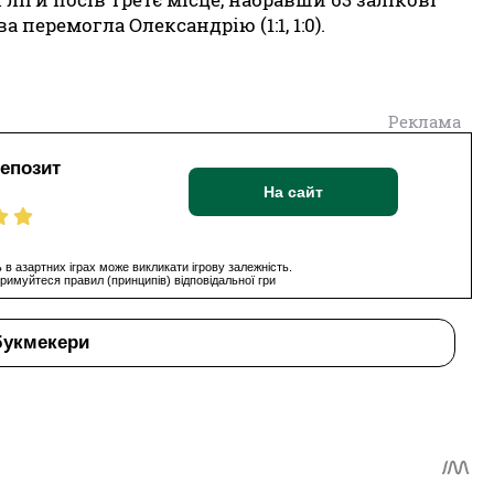
 перемогла Олександрію (1:1, 1:0).
Реклама
депозит
На сайт
 в азартних іграх може викликати ігрову залежність.
римуйтеся правил (принципів) відповідальної гри
букмекери