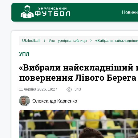
Новини
ukrfootball
упл турнірна таблиця
«Вибрали найскладніший
УПЛ
«Вибрали найскладніший 
повернення Лівого Берега
11 червня 2026, 19:27
343
Олександр Карпенко