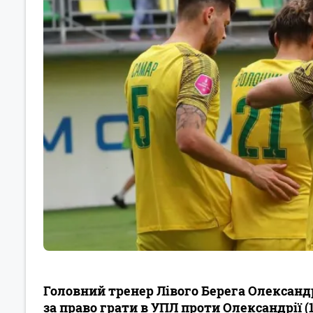
Головний тренер Лівого Берега Олександ
за право грати в УПЛ проти Олександрії (1: