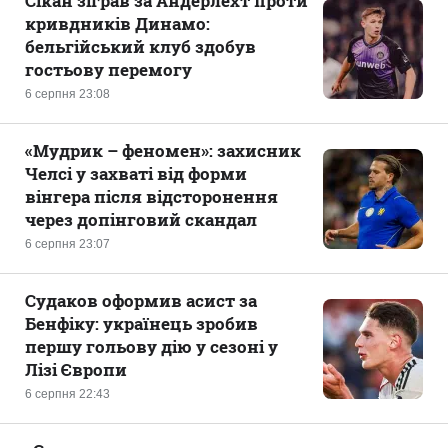
Сікан зіграв за Андерлехт проти
кривдників Динамо:
бельгійський клуб здобув
гостьову перемогу
6 серпня 23:08
«Мудрик – феномен»: захисник
Челсі у захваті від форми
вінгера після відсторонення
через допінговий скандал
6 серпня 23:07
Судаков оформив асист за
Бенфіку: українець зробив
першу гольову дію у сезоні у
Лізі Європи
6 серпня 22:43