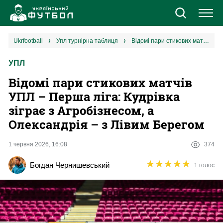
Новини
ukrfootball
упл турнірна таблиця
Відомі пари стикових матчів УПЛ – Перша ліга: Кудрівка зіграє з Агробізнесом, а Олександрія – з Лівим Берегом
УПЛ
Збірна
Відомі пари стикових матчів
Єврокубки
УПЛ – Перша ліга: Кудрівка
зіграє з Агробізнесом, а
УПЛ
Олександрія – з Лівим Берегом
1 ліга
1 червня 2026, 16:08
374
★
★
★
★
★
★
★
★
★
★
Богдан Чернишевський
1 голос
2 ліга
Різне
Букмекери