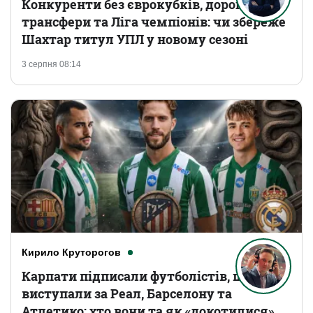
Конкуренти без єврокубків, дорогі
трансфери та Ліга чемпіонів: чи збереже
Шахтар титул УПЛ у новому сезоні
3 серпня 08:14
Кирило Круторогов
Карпати підписали футболістів, що
виступали за Реал, Барселону та
Атлетико: хто вони та як «докотилися»