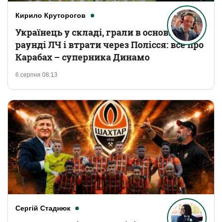
Кирило Круторогов
Українець у складі, грали в основному
раунді ЛЧ і втрати через Полісся: все про
Карабах – суперника Динамо
6 серпня 08:13
Сергій Стаднюк