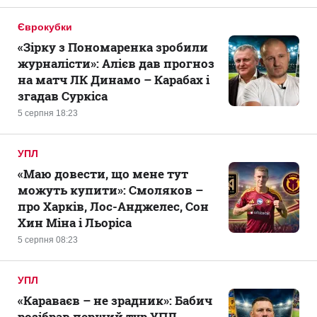
Єврокубки
«Зірку з Пономаренка зробили
журналісти»: Алієв дав прогноз
на матч ЛК Динамо – Карабах і
згадав Суркіса
5 серпня 18:23
УПЛ
«Маю довести, що мене тут
можуть купити»: Смоляков –
про Харків, Лос-Анджелес, Сон
Хин Міна і Льоріса
5 серпня 08:23
УПЛ
«Караваєв – не зрадник»: Бабич
розібрав перший тур УПЛ,