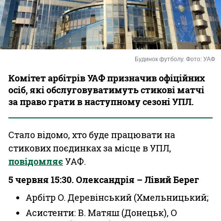
Казино
Будинок футболу. Фото: УАФ
Комітет арбітрів УАФ призначив офіційних
осіб, які обслуговуватимуть стикові матчі
за право грати в наступному сезоні УПЛ.
Стало відомо, хто буде працювати на
стикових поєдинках за місце в УПЛ,
повідомляє
УАФ.
5 червня 15:30. Олександрія – Лівий Берег
Арбітр О. Деревінський (Хмельницький;
Асистенти: В. Матяш (Донецьк), О