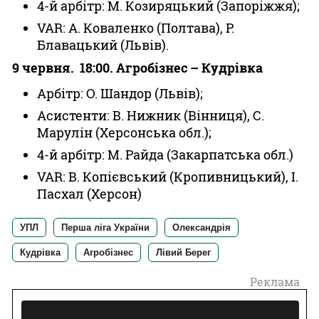
4-й арбітр: М. Козиряцький (Запоріжжя);
VAR: А. Коваленко (Полтава), Р.
Блавацький (Львів).
9 червня. 18:00. Агробізнес – Кудрівка
Арбітр: О. Шандор (Львів);
Асистенти: В. Нижник (Вінниця), С.
Марулін (Херсонська обл.);
4-й арбітр: М. Райда (Закарпатська обл.)
VAR: В. Копієвський (Кропивницький), І.
Пасхал (Херсон)
УПЛ
Перша ліга України
Олександрія
Кудрівка
Агробізнес
Лівий Берег
Реклама