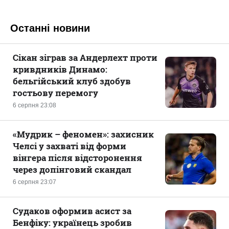
Останні новини
Сікан зіграв за Андерлехт проти
кривдників Динамо:
бельгійський клуб здобув
гостьову перемогу
6 серпня 23:08
«Мудрик – феномен»: захисник
Челсі у захваті від форми
вінгера після відсторонення
через допінговий скандал
6 серпня 23:07
Судаков оформив асист за
Бенфіку: українець зробив