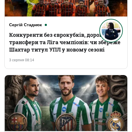
Сергій Стаднюк
Конкуренти без єврокубків, дорогі
трансфери та Ліга чемпіонів: чи збереже
Шахтар титул УПЛ у новому сезоні
3 серпня 08:14