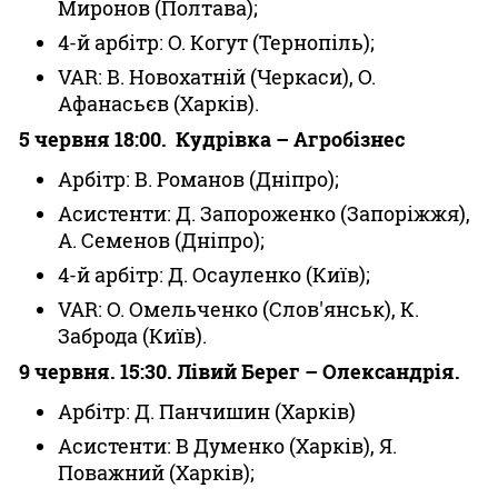
Миронов (Полтава);
4-й арбітр: О. Когут (Тернопіль);
VAR: В. Новохатній (Черкаси), О.
Афанасьєв (Харків).
5 червня 18:00. Кудрівка – Агробізнес
Арбітр: В. Романов (Дніпро);
Асистенти: Д. Запороженко (Запоріжжя),
А. Семенов (Дніпро);
4-й арбітр: Д. Осауленко (Київ);
VAR: О. Омельченко (Слов'янськ), К.
Заброда (Київ).
9 червня. 15:30. Лівий Берег – Олександрія.
Арбітр: Д. Панчишин (Харків)
Асистенти: В Думенко (Харків), Я.
Поважний (Харків);