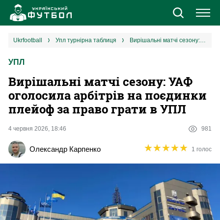
Новини
ukrfootball
упл турнірна таблиця
Вирішальні матчі сезону: УАФ оголосила арбітрів на поєдинки плейоф за право грати в УПЛ
УПЛ
Збірна
Вирішальні матчі сезону: УАФ
Єврокубки
оголосила арбітрів на поєдинки
плейоф за право грати в УПЛ
УПЛ
4 червня 2026, 18:46
981
1 ліга
★
★
★
★
★
★
★
★
★
★
Олександр Карпенко
1 голос
2 ліга
Різне
Букмекери