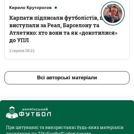
Кирило Круторогов
Карпати підписали футболістів, що
виступали за Реал, Барселону та
Атлетико: хто вони та як «докотилися»
до УПЛ
2 серпня 08:21
Всі авторські матеріали
При цитуванні та використанні будь-яких матеріалів
посилання на "UkrFootball" обов'язкове