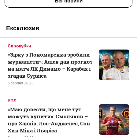
Всі новини
Ексклюзив
Єврокубки
«Зірку з Пономаренка зробили
журналісти»: Алієв дав прогноз
на матч ЛК Динамо – Карабах і
згадав Суркіса
5 серпня 18:23
УПЛ
«Маю довести, що мене тут
можуть купити»: Смоляков –
про Харків, Лос-Анджелес, Сон
Хин Міна і Льоріса