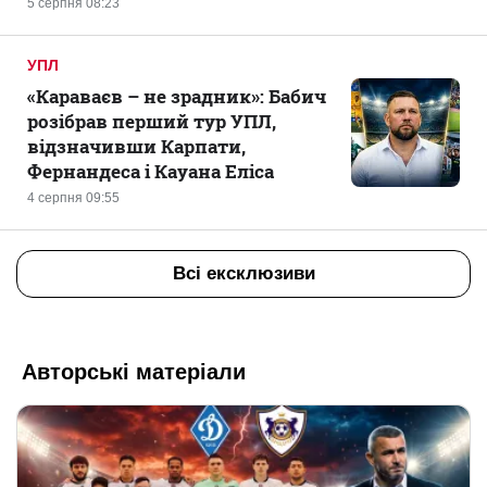
5 серпня 08:23
УПЛ
«Караваєв – не зрадник»: Бабич
розібрав перший тур УПЛ,
відзначивши Карпати,
Фернандеса і Кауана Еліса
4 серпня 09:55
Всі ексклюзиви
Авторські матеріали