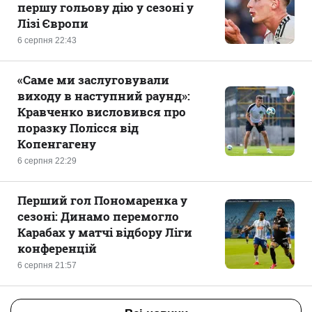
першу гольову дію у сезоні у
Лізі Європи
6 серпня 22:43
«Саме ми заслуговували
виходу в наступний раунд»:
Кравченко висловився про
поразку Полісся від
Копенгагену
6 серпня 22:29
Перший гол Пономаренка у
сезоні: Динамо перемогло
Карабах у матчі відбору Ліги
конференцій
6 серпня 21:57