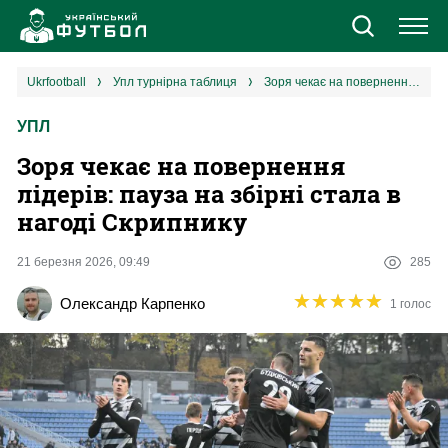
Новини
ukrfootball
упл турнірна таблиця
Зоря чекає на повернення лідерів: пауза на збірні стала в нагоді Скрипнику
УПЛ
Збірна
Зоря чекає на повернення
Єврокубки
лідерів: пауза на збірні стала в
нагоді Скрипнику
УПЛ
21 березня 2026, 09:49
285
1 ліга
★
★
★
★
★
★
★
★
★
★
Олександр Карпенко
1 голос
2 ліга
Різне
Букмекери