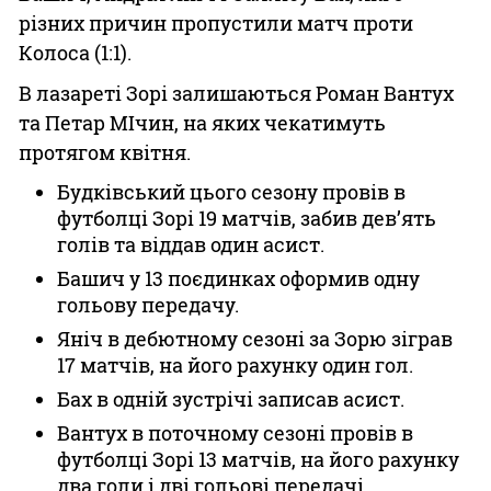
різних причин пропустили матч проти
Колоса (1:1).
В лазареті Зорі залишаються Роман Вантух
та Петар МІчин, на яких чекатимуть
протягом квітня.
Будківський цього сезону провів в
футболці Зорі 19 матчів, забив дев’ять
голів та віддав один асист.
Башич у 13 поєдинках оформив одну
гольову передачу.
Яніч в дебютному сезоні за Зорю зіграв
17 матчів, на його рахунку один гол.
Бах в одній зустрічі записав асист.
Вантух в поточному сезоні провів в
футболці Зорі 13 матчів, на його рахунку
два голи і дві гольові передачі.