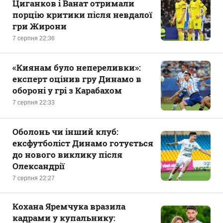
Циганков і Ванат отримали
порцію критики після невдалої
гри Жирони
7 серпня 22:36
«Киянам було непереливки»:
експерт оцінив гру Динамо в
обороні у грі з Карабахом
7 серпня 22:33
Оболонь чи інший клуб:
ексфутболіст Динамо готується
до нового виклику після
Олександрії
7 серпня 22:27
Кохана Яремчука вразила
кадрами у купальнику: