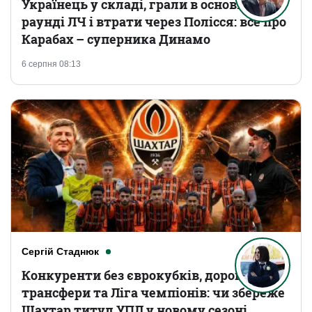
Українець у складі, грали в основному
раунді ЛЧ і втрати через Полісся: все про
Карабах – суперника Динамо
6 серпня 08:13
Сергій Стаднюк
Конкуренти без єврокубків, дорогі
трансфери та Ліга чемпіонів: чи збереже
Шахтар титул УПЛ у новому сезоні