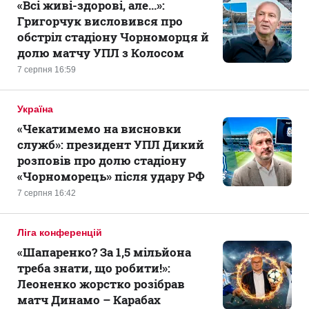
«Всі живі-здорові, але...»:
Григорчук висловився про
обстріл стадіону Чорноморця й
долю матчу УПЛ з Колосом
7 серпня 16:59
Україна
«Чекатимемо на висновки
служб»: президент УПЛ Дикий
розповів про долю стадіону
«Чорноморець» після удару РФ
7 серпня 16:42
Ліга конференцій
«Шапаренко? За 1,5 мільйона
треба знати, що робити!»:
Леоненко жорстко розібрав
матч Динамо – Карабах