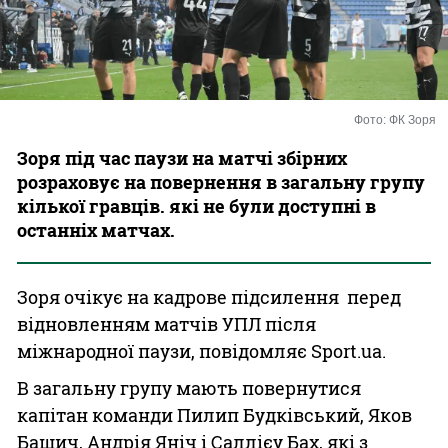
Казино
Фото: ФК Зоря
Зоря під час паузи на матчі збірних
розраховує на повернення в загальну групу
кілької гравців. які не були доступні в
останніх матчах.
Зоря очікує на кадрове підсилення перед
відновленням матчів УПЛ після
міжнародної паузи, повідомляє Sport.ua.
В загальну групу мають повернутися
капітан команди Пилип Будківський, Яков
Башич, Андрія Яніч і Саллієу Бах, які з