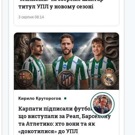
титул УПЛ у новому сезоні
3 серпня 08:14
Кирило Круторогов
Карпати підписали футболістів,
що виступали за Реал, Барселону
та Атлетико: хто вони та як
«докотилися» до УПЛ