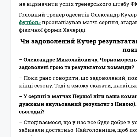
не відзначити успіх тренерського штабу ФК
Головний тренер одеситів Олександр Кучер
футбол»
проаналізував матчі серпня, згада
фізичної форми Хачеріді
Чи задоволений Кучер результата
пок
– Олександре Миколайовичу, Чорноморець – 
задоволені грою та результатом команди?
– Поки рано говорити, що задоволений, по
кінці сезону. Тоді я зможу сказати, наскіл
– У серпні в матчах Першої ліги ваша кома
дужками анульований результат з Нивою).
сьогодні?
– Сподіваємося, що у нас все буде добре в у
забивали достатньо. Найголовніше, щоб поз