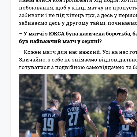
побоювання, щоб у кінці матчу не пропуст
забивати і не під кінець гри, а десь у пер
забиваємо десь у другому таймі, починаємо 
– У матчі з ЮКСА була насичена боротьба, б
був найважчий матч у серпні?
– Кожен матч для нас важкий. Усі на нас го
Звичайно, з себе не знімаємо відповідально
готуватися з подвійною самовіддачею та 