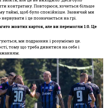
ити контратаку. Повторюся, хочеться більше
шому таймі, щоб було спокійніше. Зазвичай ми
нервувати і це позначається на грі.
агато жовтих карток, але ви перемогли 1:0. Це
туються, ми подразник і розуміємо це.
сті, тому що треба дивитися на себе і
бажанням.