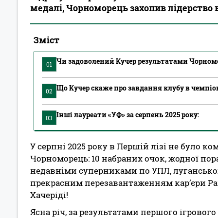
медалі, Чорноморець захопив лідерство в
Зміст
Чи задоволений Кучер результатами Чорномо
01
Що Кучер скаже про завдання клубу в чемпіон
02
Інші лауреати «УФ» за серпень 2025 року:
03
У серпні 2025 року в Першій лізі не було к
Чорноморець: 10 набраних очок, жодної пора
недавніми суперниками по УПЛ, луганською 
прекрасним перезавантаженням кар’єри Ра
Хачеріді!
Ясна річ, за результатами першого ігровог