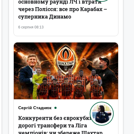
основному раунді ЛЧ і втрати
через Полісся: все про Карабах –
суперника Динамо
6 серпня 08:13
Сергій Стаднюк
Конкуренти без єврокубків,
дорогі трансфери та Ліга
чемпіонів: чи збереже Шахтар