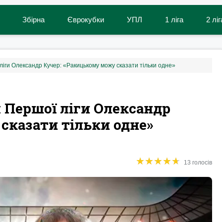
Збірна
Єврокубки
УПЛ
1 ліга
2 ліг
іги Олександр Кучер: «Ракицькому можу сказати тільки одне»
 Першої ліги Олександр
сказати тільки одне»
★
★
★
★
★
★
★
★
★
★
13 голосів