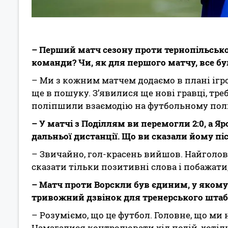
– Перший матч сезону проти тернопільської
команди? Чи, як для першого матчу, все бу
– Ми з кожним матчем додаємо в плані ігро
ще в пошуку. З’явилися ще нові гравці, тре
поліпшили взаємодію на футбольному пол
– У матчі з Поділлям ви перемогли 2:0, а Я
дальньої дистанції. Що ви сказали йому пі
– Звичайно, гол-красень вийшов. Найголов
сказати тільки позитивні слова і побажати,
– Матч проти Ворскли був єдиним, у якому
тривожний дзвінок для тренерського штаб
– Розуміємо, що це футбол. Головне, що ми н
Намагалися контролювати хід подій, хотіли