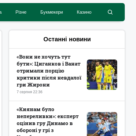
а
Різне
Букмекери
Казино
Останні новини
«Вони не хочуть тут
бути»: Циганков і Ванат
отримали порцію
критики після невдалої
гри Жирони
7 серпня 22:36
«Киянам було
непереливки»: експерт
оцінив гру Динамо в
обороні у грі з