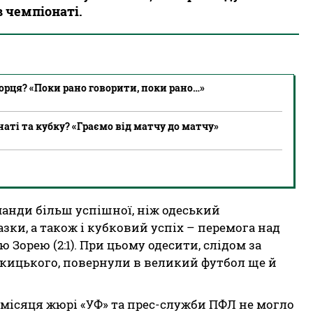
 чемпіонаті.
рця? «Поки рано говорити, поки рано…»
аті та кубку? «Граємо від матчу до матчу»
оманди більш успішної, ніж одеський
зки, а також і кубковий успіх – перемога над
Зорею (2:1). При цьому одесити, слідом за
кицького, повернули в великий футбол ще й
о місяця жюрі «УФ» та прес-служби ПФЛ не могло