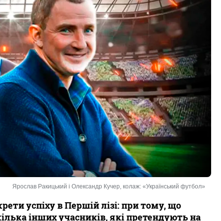
Ярослав Ракицький і Олександр Кучер, колаж: «Український футбол»
рети успіху в Першій лізі: при тому, що
 кілька інших учасників, які претендують на