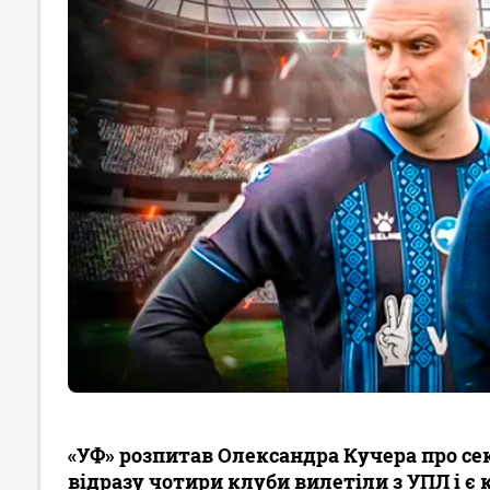
«УФ» розпитав Олександра Кучера про сек
відразу чотири клуби вилетіли з УПЛ і є