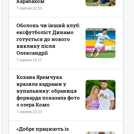
Карабахом
7 серпня 22:33
Оболонь чи інший клуб:
ексфутболіст Динамо
готується до нового
виклику після
Олександрії
7 серпня 22:27
Кохана Яремчука
вразила кадрами у
купальнику: обраниця
форварда показала фото
з озера Комо
7 серпня 22:23
«Добре працюють із