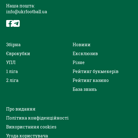
Наша пошта:
info@ukrfootball.ua
Збірна
Новини
Єврокубки
Ексклюзив
УПЛ
Різне
1 ліга
Рейтинг букмекерів
2 ліга
Рейтинг казино
База знань
Про видання
Політика конфіденційності
Використання cookies
Угода користувача