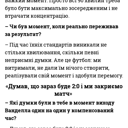
важкий момент. Просто всі 90 хвилин треба
було бути максимально зосередженим і не
втрачати концентрацію.
– Чи був момент, коли реально переживав
за результат?
– Під час їхніх стандартів виникали не
стільки хвилювання, скільки певні
неприємні думки. Але це футбол: ми
витримали, не дали їм нічого створити,
реалізували свій момент і здобули перемогу.
«Думав, що зараз буде 2:0 і ми закриємо
матч»
– Які думки були в тебе в момент виходу
Ванделла один на один у компенсований
час?