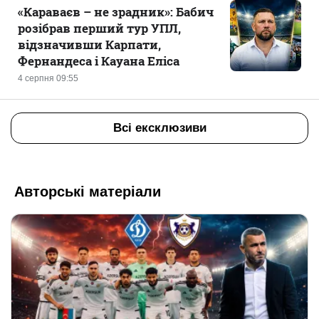
«Караваєв – не зрадник»: Бабич
розібрав перший тур УПЛ,
відзначивши Карпати,
Фернандеса і Кауана Еліса
4 серпня 09:55
Всі ексклюзиви
Авторські матеріали