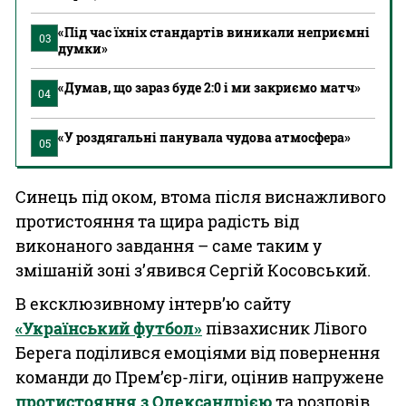
«Під час їхніх стандартів виникали неприємні
03
думки»
«Думав, що зараз буде 2:0 і ми закриємо матч»
04
«У роздягальні панувала чудова атмосфера»
05
Синець під оком, втома після виснажливого
протистояння та щира радість від
виконаного завдання – саме таким у
змішаній зоні з’явився Сергій Косовський.
В ексклюзивному інтерв’ю сайту
«Український футбол»
півзахисник Лівого
Берега поділився емоціями від повернення
команди до Прем’єр-ліги, оцінив напружене
протистояння з Олександрією
та розповів