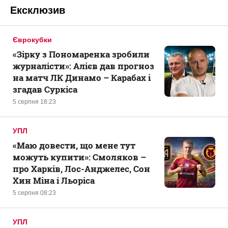
Ексклюзив
Єврокубки
«Зірку з Пономаренка зробили
журналісти»: Алієв дав прогноз
на матч ЛК Динамо – Карабах і
згадав Суркіса
5 серпня 18:23
УПЛ
«Маю довести, що мене тут
можуть купити»: Смоляков –
про Харків, Лос-Анджелес, Сон
Хин Міна і Льоріса
5 серпня 08:23
УПЛ