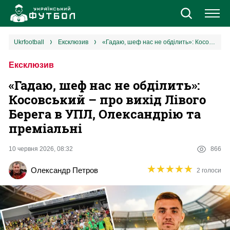
Новини
ukrfootball
ексклюзив
«Гадаю, шеф нас не обділить»: Косовський – про вихід Лівого Берега в УПЛ, Олександрію та преміальні
Ексклюзив
Збірна
«Гадаю, шеф нас не обділить»:
Єврокубки
Косовський – про вихід Лівого
Берега в УПЛ, Олександрію та
УПЛ
преміальні
1 ліга
10 червня 2026, 08:32
866
★
★
★
★
★
★
★
★
★
★
Олександр Петров
2 голоси
2 ліга
Різне
Букмекери