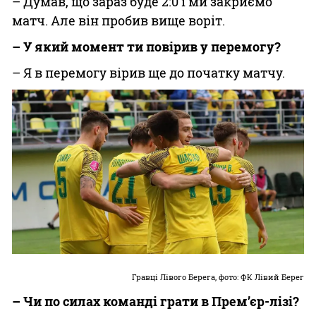
– Думав, що зараз буде 2:0 і ми закриємо
матч. Але він пробив вище воріт.
– У який момент ти повірив у перемогу?
– Я в перемогу вірив ще до початку матчу.
Гравці Лівого Берега, фото: ФК Лівий Берег
– Чи по силах команді грати в Прем’єр-лізі?