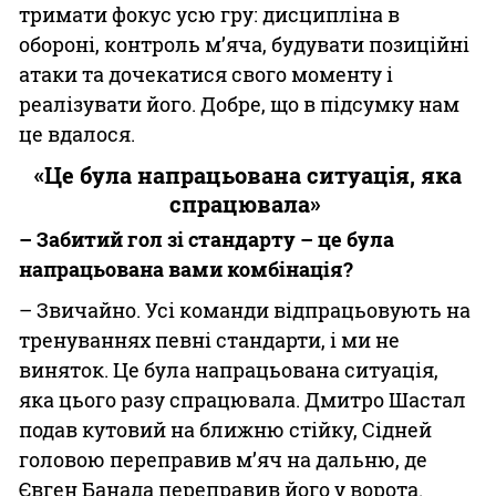
тримати фокус усю гру: дисципліна в
обороні, контроль м’яча, будувати позиційні
атаки та дочекатися свого моменту і
реалізувати його. Добре, що в підсумку нам
це вдалося.
«Це була напрацьована ситуація, яка
спрацювала»
– Забитий гол зі стандарту – це була
напрацьована вами комбінація?
– Звичайно. Усі команди відпрацьовують на
тренуваннях певні стандарти, і ми не
виняток. Це була напрацьована ситуація,
яка цього разу спрацювала. Дмитро Шастал
подав кутовий на ближню стійку, Сідней
головою переправив м’яч на дальню, де
Євген Банада переправив його у ворота.