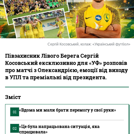
Казино
Сергій Косовський, колаж: «Український футбол»
Півзахисник Лівого Берега Сергій
Косовський ексклюзивно для «УФ» розповів
про матчі з Олександрією, емоції від виходу
в УПЛ та преміальні від президента.
Зміст
«Вдома ми мали брати перемогу у свої руки»
01
«Це була напрацьована ситуація, яка
02
спрацювала»