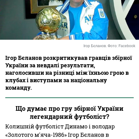
Казино
Ігор Бєланов. Фото: Facebook
Ігор Бєланов розкритикував гравців збірної
України за невдалі результати,
наголосивши на різниці між їхньою грою в
клубах і виступами за національну
команду.
Що думає про гру збірної України
легендарний футболіст?
Колишній футболіст Динамо і володар
«Золотого м'яча-1986» Ігор Бєланов в