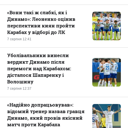
«Вони такі ж слабкі, як і
Динамо»: Леоненко оцінив
перспективи киян пройти
Карабах у відборі до ЛК
7 серпня 12:41
Уболівальники винесли
вердикт Динамо після
перемоги над Карабахом:
дісталося Шапаренку і
Волошину
7 серпня 12:37
«Надійно допрацьовував»:
відомий тренер назвав гравця
Динамо, який провів якісний
матч проти Карабаха