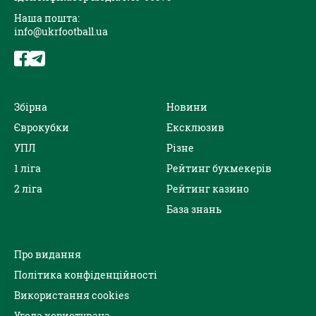
Наша пошта:
info@ukrfootball.ua
Збірна
Новини
Єврокубки
Ексклюзив
УПЛ
Різне
1 ліга
Рейтинг букмекерів
2 ліга
Рейтинг казино
База знань
Про видання
Політика конфіденційності
Використання cookies
Угода користувача