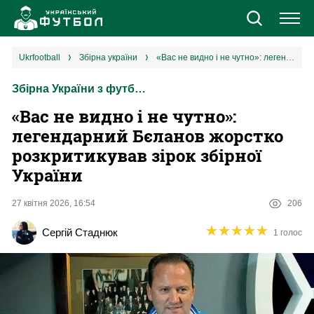
Новини
ukrfootball
збірна україни
«Вас не видно і не чутно»: легендарний Бєланов жорстко розкритикував зірок збірної України
Збірна України з футболу
Збірна
«Вас не видно і не чутно»:
Єврокубки
легендарний Бєланов жорстко
розкритикував зірок збірної
УПЛ
України
1 ліга
27 квітня 2026, 16:54
206
★
★
★
★
★
★
★
★
★
★
Сергій Стаднюк
1 голос
2 ліга
Різне
Букмекери