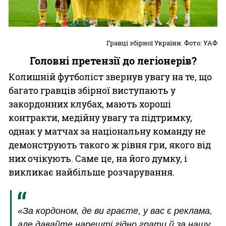
Гравці збірної України. Фото: УАФ
Головні претензії до легіонерів?
Колишній футболіст звернув увагу на те, що
багато гравців збірної виступають у
закордонних клубах, мають хороші
контракти, медійну увагу та підтримку,
однак у матчах за національну команду не
демонструють такого ж рівня гри, якого від
них очікують. Саме це, на його думку, і
викликає найбільше розчарування.
«За кордоном, де ви граєте, у вас є реклама,
але давайте нарешті гідно грати й за нашу