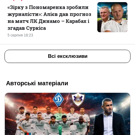
«Зірку з Пономаренка зробили
журналісти»: Алієв дав прогноз
на матч ЛК Динамо – Карабах і
згадав Суркіса
5 серпня 18:23
Всі ексклюзиви
Авторські матеріали