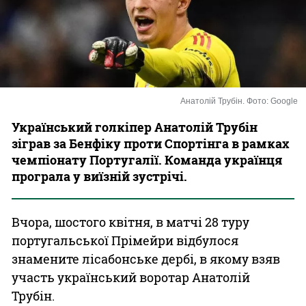
Казино
Анатолій Трубін. Фото: Google
Український голкіпер Анатолій Трубін
зіграв за Бенфіку проти Спортінга в рамках
чемпіонату Португалії. Команда українця
програла у виїзній зустрічі.
Вчора, шостого квітня, в матчі 28 туру
португальської Прімейри відбулося
знамените лісабонське дербі, в якому взяв
участь український воротар Анатолій
Трубін.