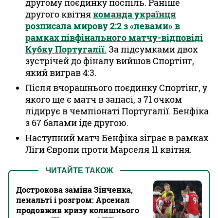
другому поєдинку поспіль. Раніше
другого квітня
команда українця
розписала мирову 2:2 з «левами» в
рамках півфінального матчу-відповіді
Кубку Португалії.
За підсумками двох
зустрічей до фіналу вийшов Спортінг,
який виграв 4:3.
Після вчорашнього поєдинку Спортінг, у
якого ще є матч в запасі, з 71 очком
лідирує в чемпіонаті Португалії. Бенфіка
з 67 балами іде другою.
Наступний матч Бенфіка зіграє в рамках
Ліги Європи проти Марселя 11 квітня.
ЧИТАЙТЕ ТАКОЖ
Дострокова заміна Зінченка,
пенальті і розгром: Арсенал
продовжив кризу колишнього