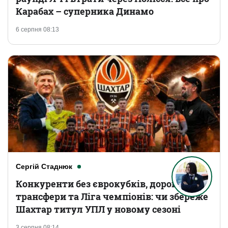
Карабах – суперника Динамо
6 серпня 08:13
Сергій Стаднюк
Конкуренти без єврокубків, дорогі
трансфери та Ліга чемпіонів: чи збереже
Шахтар титул УПЛ у новому сезоні
3 серпня 08:14