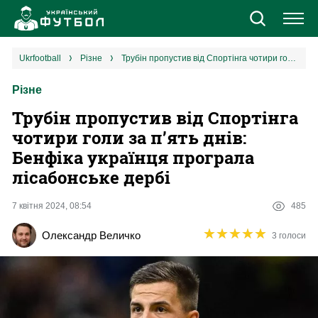
Новини
ukrfootball
різне
Трубін пропустив від Спортінга чотири голи за п’ять днів: Бенфіка українця програла лісабонське дербі
Різне
Збірна
Трубін пропустив від Спортінга
Єврокубки
чотири голи за п’ять днів:
Бенфіка українця програла
УПЛ
лісабонське дербі
1 ліга
7 квітня 2024, 08:54
485
★
★
★
★
★
★
★
★
★
★
Олександр Величко
3 голоси
2 ліга
Різне
Букмекери