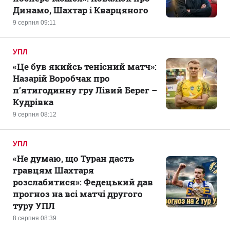
Динамо, Шахтар і Кварцяного
9 серпня 09:11
УПЛ
«Це був якийсь тенісний матч»:
Назарій Воробчак про
п’ятигодинну гру Лівий Берег –
Кудрівка
9 серпня 08:12
УПЛ
«Не думаю, що Туран дасть
гравцям Шахтаря
розслабитися»: Федецький дав
прогноз на всі матчі другого
туру УПЛ
8 серпня 08:39