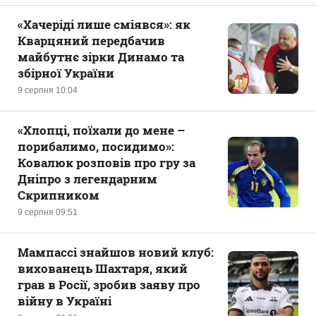
«Хачеріді лише сміявся»: як
Кварцяний передбачив
майбутнє зірки Динамо та
збірної України
9 серпня 10:04
«Хлопці, поїхали до мене –
порибалимо, посидимо»:
Ковалюк розповів про гру за
Дніпро з легендарним
Скрипником
9 серпня 09:51
Мампассі знайшов новий клуб:
вихованець Шахтаря, який
грав в Росії, зробив заяву про
війну в Україні