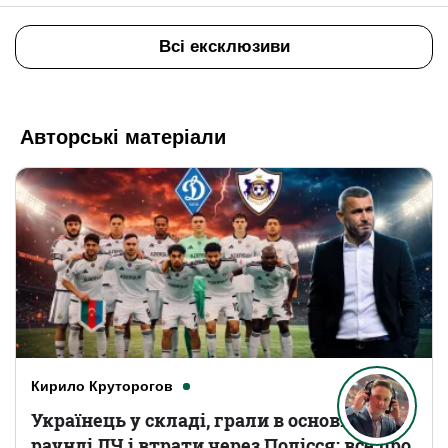
Всі ексклюзиви
Авторські матеріали
Кирило Круторогов
Українець у складі, грали в основному
раунді ЛЧ і втрати через Полісся: все про