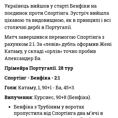
Українець вийшов у старті Бенфіки на
поєдинок проти Спортінга. Зустріч вийшла
цікавою та видовищною, як в принципі і всі
столичні дербі в Португалії.
Матч завершився перемогою Спортінга з
рахунком 2:1. За «левів» дубль оформив Жені
Катаму, у складі «орлів» точно пробив
Александер Ба.
Прімейра Португалії. 28 тур
Спортінг - Бенфіка - 2:1
Голи:
Катаму, 1, 90+1 - Ба, 45+3.
Вилучення:
Еурснес, 90+8 (Бенфіка).
Бенфіка з Трубіним у воротах
пропустила від Спортінга два м’ячі в