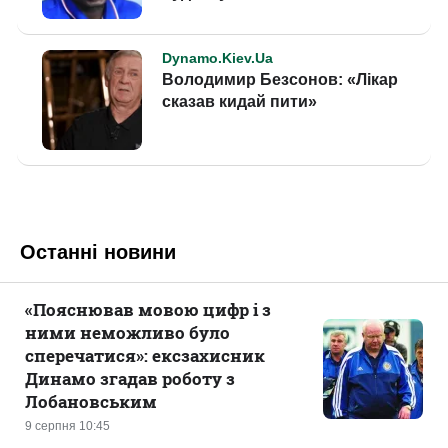
Останні новини
«Пояснював мовою цифр і з
ними неможливо було
сперечатися»: ексзахисник
Динамо згадав роботу з
Лобановським
9 серпня 10:45