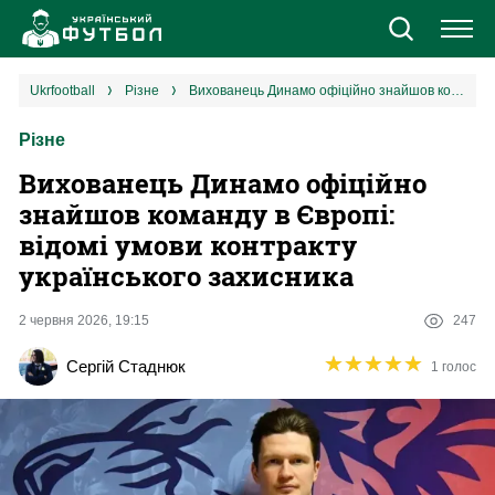
Новини
ukrfootball
різне
Вихованець Динамо офіційно знайшов команду в Європі: відомі умови контракту українського захисника
Різне
Збірна
Вихованець Динамо офіційно
Єврокубки
знайшов команду в Європі:
відомі умови контракту
УПЛ
українського захисника
1 ліга
2 червня 2026, 19:15
247
★
★
★
★
★
★
★
★
★
★
Сергій Стаднюк
1 голос
2 ліга
Різне
Букмекери