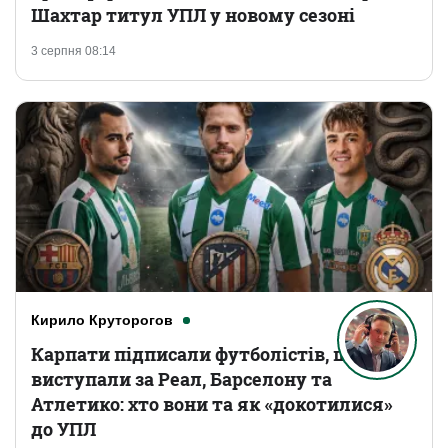
Шахтар титул УПЛ у новому сезоні
3 серпня 08:14
Кирило Круторогов
Карпати підписали футболістів, що
виступали за Реал, Барселону та
Атлетико: хто вони та як «докотилися»
до УПЛ