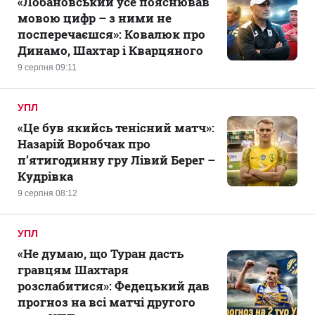
«Лобановський усе пояснював
мовою цифр – з ними не
посперечаєшся»: Ковалюк про
Динамо, Шахтар і Кварцяного
9 серпня 09:11
УПЛ
«Це був якийсь тенісний матч»:
Назарій Воробчак про
п’ятигодинну гру Лівий Берег –
Кудрівка
9 серпня 08:12
УПЛ
«Не думаю, що Туран дасть
гравцям Шахтаря
розслабитися»: Федецький дав
прогноз на всі матчі другого