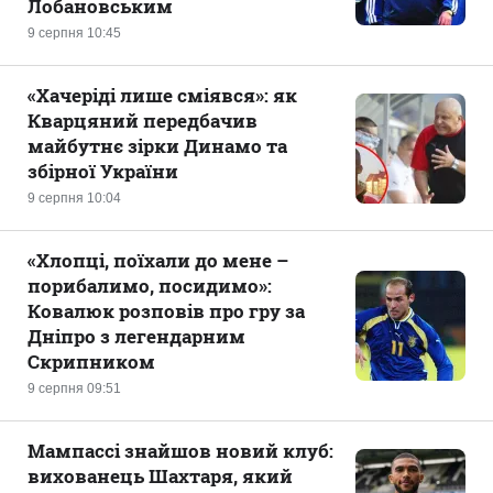
Лобановським
9 серпня 10:45
«Хачеріді лише сміявся»: як
Кварцяний передбачив
майбутнє зірки Динамо та
збірної України
9 серпня 10:04
«Хлопці, поїхали до мене –
порибалимо, посидимо»:
Ковалюк розповів про гру за
Дніпро з легендарним
Скрипником
9 серпня 09:51
Мампассі знайшов новий клуб:
вихованець Шахтаря, який