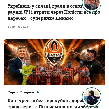
Українець у складі, грали в основному
раунді ЛЧ і втрати через Полісся: все про
Карабах – суперника Динамо
6 серпня 08:13
Сергій Стаднюк
Конкуренти без єврокубків, дорогі
трансфери та Ліга чемпіонів: чи збереже