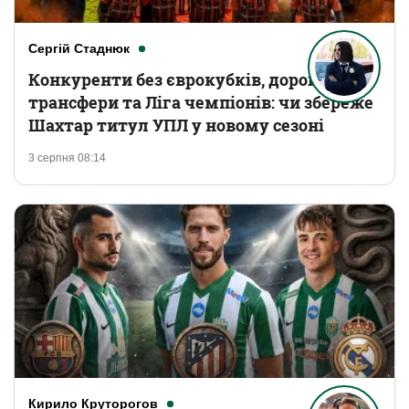
Сергій Стаднюк
Конкуренти без єврокубків, дорогі
трансфери та Ліга чемпіонів: чи збереже
Шахтар титул УПЛ у новому сезоні
3 серпня 08:14
Кирило Круторогов