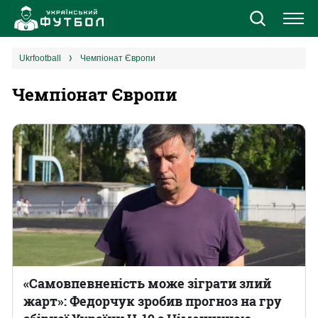
Новини
ukrfootball
Чемпіонат Європи
Чемпіонат Європи
Збірна
Єврокубки
УПЛ
1 ліга
2 ліга
Різне
«Самовпевненість може зіграти злий
жарт»: Федорчук зробив прогноз на гру
Букмекери