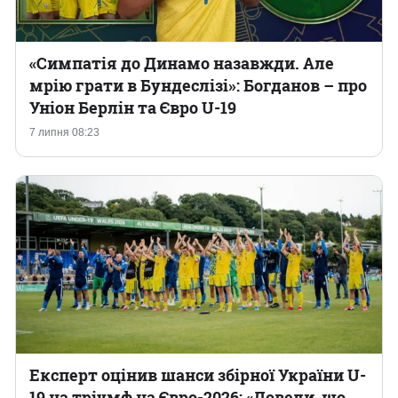
«Симпатія до Динамо назавжди. Але
мрію грати в Бундеслізі»: Богданов – про
Уніон Берлін та Євро U-19
7 липня 08:23
Експерт оцінив шанси збірної України U-
19 на тріумф на Євро-2026: «Довели, що