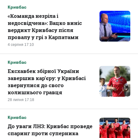
Кривбас
«Команда незріла і
недосвідчена»: Вацко виніс
вердикт Кривбасу після
провалу у грі з Карпатами
4 серпня 17:10
Кривбас
Ексхавбек збірної України
завершив кар'єру: у Кривбасі
звернулися до свого
колишнього гравця
28 липня 17:18
Кривбас
До уваги ЛНЗ: Кривбас проведе
спаринг проти суперника