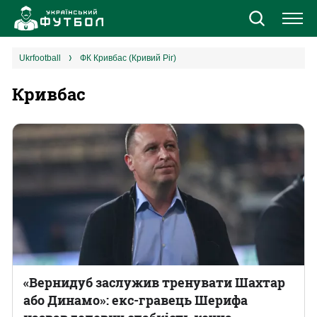
Новини
ukrfootball
ФК Кривбас (Кривий Ріг)
Кривбас
Збірна
Єврокубки
УПЛ
1 ліга
2 ліга
Різне
«Вернидуб заслужив тренувати Шахтар
або Динамо»: екс-гравець Шерифа
Букмекери