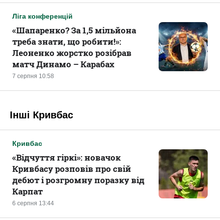
Ліга конференцій
«Шапаренко? За 1,5 мільйона
треба знати, що робити!»:
Леоненко жорстко розібрав
матч Динамо – Карабах
7 серпня 10:58
Інші Кривбас
Кривбас
«Відчуття гіркі»: новачок
Кривбасу розповів про свій
дебют і розгромну поразку від
Карпат
6 серпня 13:44