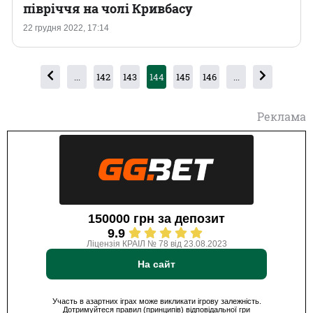
півріччя на чолі Кривбасу
22 грудня 2022, 17:14
...
142
143
144
145
146
...
Реклама
150000 грн за депозит
9.9
Ліцензія КРАІЛ № 78 від 23.08.2023
На сайт
Участь в азартних іграх може викликати ігрову залежність.
Дотримуйтеся правил (принципів) відповідальної гри