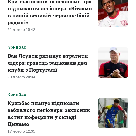
Кривбас офіційно оголосив про
підписання легіонера: «Вітаємо
в нашій великій червоно-білій
родині‎»
21 лютого 15:42
Кривбас
Ван Леувен ризикує втратити
лідера: гравець зацікавив два
клуби з Португалії
20 лютого 20:34
Кривбас
Кривбас планує підписати
забивного легіонера: захисник
встиг пофеєрити у складі
Динамо
17 лютого 12:35