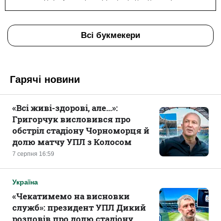
Всі букмекери
Гарячі новини
«Всі живі-здорові, але...»:
Григорчук висловився про
обстріл стадіону Чорноморця й
долю матчу УПЛ з Колосом
7 серпня 16:59
Україна
«Чекатимемо на висновки
служб»: президент УПЛ Дикий
розповів про долю стадіону