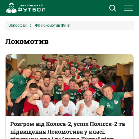
Новини
ukrfootball
ФК Локомотив (Київ)
Локомотив
Збірна
Єврокубки
УПЛ
1 ліга
2 ліга
Різне
Розгром від Колоса-2, успіх Полісся-2 та
підвищення Локомотива у класі:
Букмекери