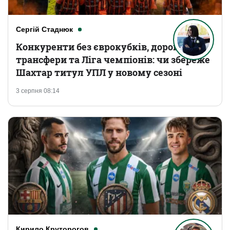
Сергій Стаднюк
Конкуренти без єврокубків, дорогі
трансфери та Ліга чемпіонів: чи збереже
Шахтар титул УПЛ у новому сезоні
3 серпня 08:14
Кирило Круторогов