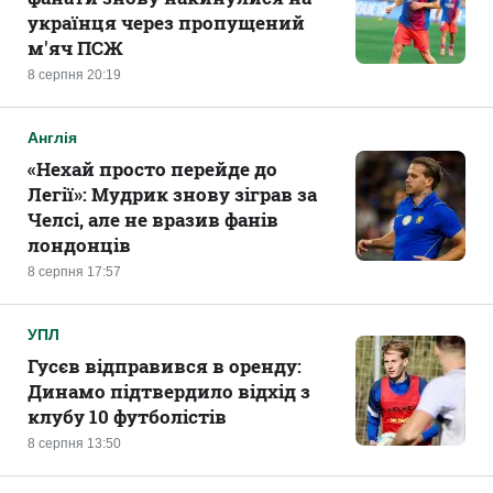
українця через пропущений
м'яч ПСЖ
8 серпня 20:19
Англія
«Нехай просто перейде до
Легії»: Мудрик знову зіграв за
Челсі, але не вразив фанів
лондонців
8 серпня 17:57
УПЛ
Гусєв відправився в оренду:
Динамо підтвердило відхід з
клубу 10 футболістів
8 серпня 13:50