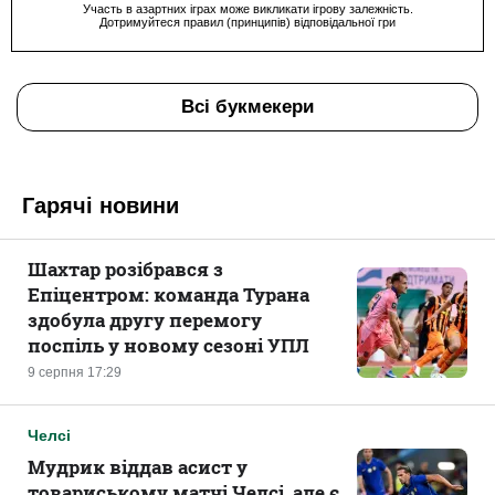
Участь в азартних іграх може викликати ігрову залежність.
Дотримуйтеся правил (принципів) відповідальної гри
Всі букмекери
Гарячі новини
Шахтар розібрався з
Епіцентром: команда Турана
здобула другу перемогу
поспіль у новому сезоні УПЛ
9 серпня 17:29
Челсі
Мудрик віддав асист у
товариському матчі Челсі, але є