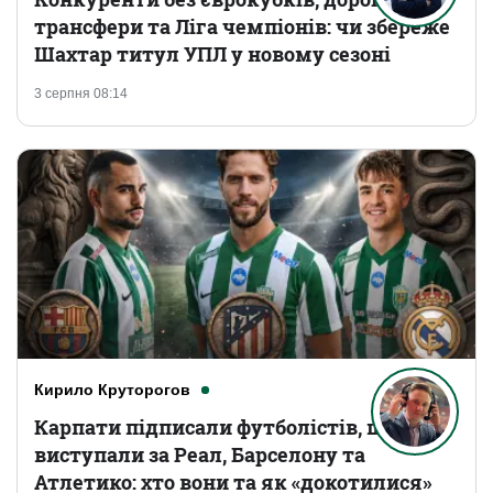
трансфери та Ліга чемпіонів: чи збереже
Шахтар титул УПЛ у новому сезоні
3 серпня 08:14
Кирило Круторогов
Карпати підписали футболістів, що
виступали за Реал, Барселону та
Атлетико: хто вони та як «докотилися»