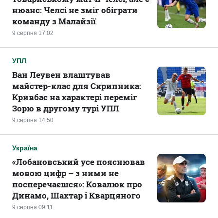
нюанс: Челсі не зміг обіграти
команду з Малайзії
9 серпня 17:02
УПЛ
Ван Леувен влаштував
майстер-клас для Скрипника:
Кривбас на характері переміг
Зорю в другому турі УПЛ
9 серпня 14:50
Україна
«Лобановський усе пояснював
мовою цифр – з ними не
посперечаєшся»: Ковалюк про
Динамо, Шахтар і Кварцяного
9 серпня 09:11