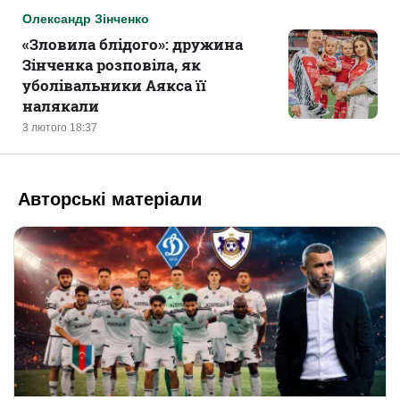
Олександр Зінченко
«‎Зловила блідого»: дружина
Зінченка розповіла, як
уболівальники Аякса її
налякали
3 лютого 18:37
Авторські матеріали