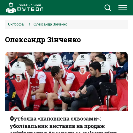
Новини
ukrfootball
Олександр Зінченко
Олександр Зінченко
Збірна
Єврокубки
УПЛ
1 ліга
2 ліга
Різне
Футболка «наповнена сльозами»:
уболівальник виставив на продаж
Букмекери