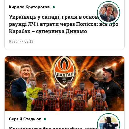
Кирило Круторогов
Українець у складі, грали в основному
раунді ЛЧ і втрати через Полісся: все про
Карабах – суперника Динамо
6 серпня 08:13
Сергій Стаднюк
Конкуренти без єврокубків, дорогі