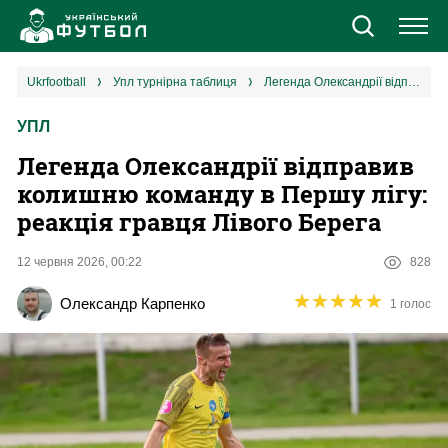
Новини
ukrfootball
упл турнірна таблиця
Легенда Олександрії відправив колишню команду в Першу лігу: реакція гравця Лівого Берега
УПЛ
Збірна
Легенда Олександрії відправив
Єврокубки
колишню команду в Першу лігу:
реакція гравця Лівого Берега
УПЛ
12 червня 2026, 00:22
828
1 ліга
★
★
★
★
★
★
★
★
★
★
Олександр Карпенко
1 голос
2 ліга
Різне
Букмекери