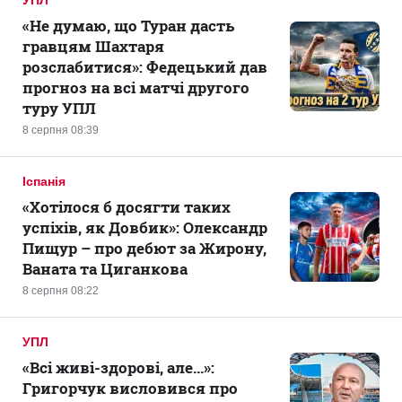
УПЛ
«Не думаю, що Туран дасть
гравцям Шахтаря
розслабитися»: Федецький дав
прогноз на всі матчі другого
туру УПЛ
8 серпня 08:39
Іспанія
«Хотілося б досягти таких
успіхів, як Довбик»: Олександр
Пищур – про дебют за Жирону,
Ваната та Циганкова
8 серпня 08:22
УПЛ
«Всі живі-здорові, але...»:
Григорчук висловився про