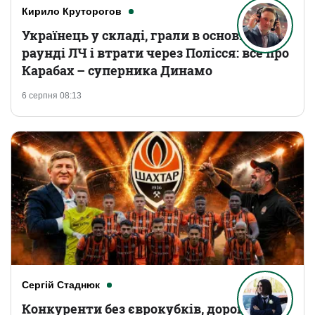
Кирило Круторогов
Українець у складі, грали в основному
раунді ЛЧ і втрати через Полісся: все про
Карабах – суперника Динамо
6 серпня 08:13
Сергій Стаднюк
Конкуренти без єврокубків, дорогі