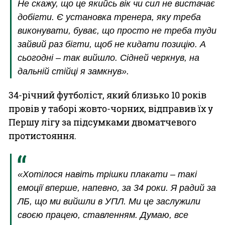
Не скажу, що це якийсь вік чи сил не вистачає
добігти. Є установка тренера, яку треба
виконувати, буває, що просто не треба туди
зайвий раз бігти, щоб не кидати позицію. А
сьогодні – так вийшло. Сідней черкнув, на
дальній стійці я замкнув».
34-річний футболіст, який близько 10 років
провів у таборі жовто-чорних, відправив їх у
Першу лігу за підсумками двоматчевого
протистояння.
«Хотілося навіть трішки плакати – такі
емоції вперше, напевно, за 34 роки. Я радий за
ЛБ, що ми вийшли в УПЛ. Ми це заслужили
своєю працею, ставленням. Думаю, все