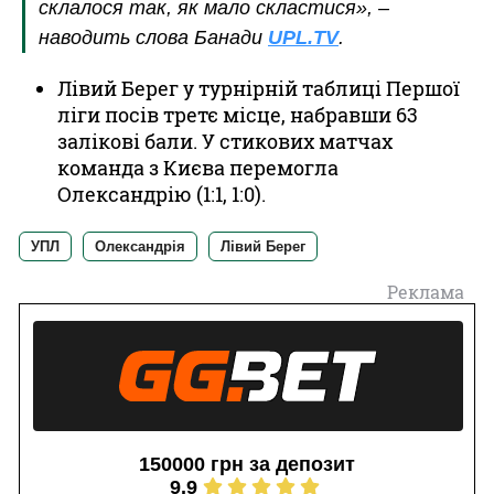
склалося так, як мало скластися», –
наводить слова Банади
UPL.TV
.
Лівий Берег у турнірній таблиці Першої
ліги посів третє місце, набравши 63
залікові бали. У стикових матчах
команда з Києва перемогла
Олександрію (1:1, 1:0).
УПЛ
Олександрія
Лівий Берег
Реклама
150000 грн за депозит
9.9