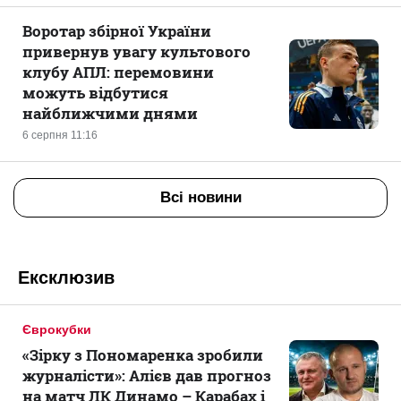
Воротар збірної України
привернув увагу культового
клубу АПЛ: перемовини
можуть відбутися
найближчими днями
6 серпня 11:16
Всі новини
Ексклюзив
Єврокубки
«Зірку з Пономаренка зробили
журналісти»: Алієв дав прогноз
на матч ЛК Динамо – Карабах і