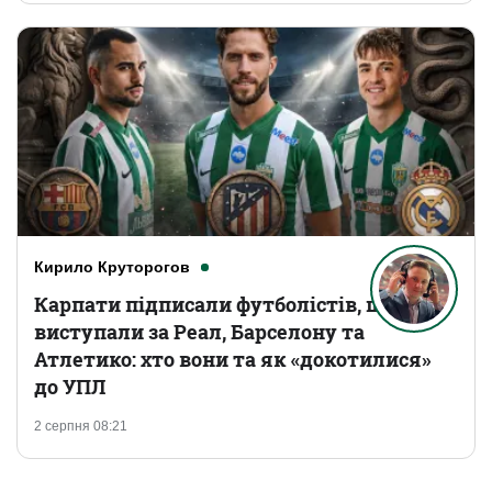
Кирило Круторогов
Карпати підписали футболістів, що
виступали за Реал, Барселону та
Атлетико: хто вони та як «докотилися»
до УПЛ
2 серпня 08:21