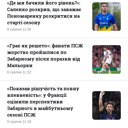
«Де ми бачили його рівень?»:
Саленко розкрив, що заважає
Пономаренку розкритися на
старті сезону
6 серпня 11:36
«Грає як решето»: фанати ПСЖ
жорстко пройшлися по
Забарному після поразки від
Мальорки
6 серпня 11:32
«Показав рішучість та повну
впевненість»: у Франції
оцінили перспективи
Забарного в майбутньому
сезоні ПСЖ
6 серпня 11:18