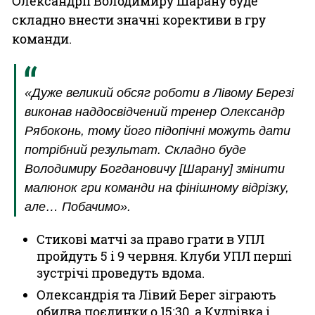
Олександрії Володимиру Шарану буде
складно внести значні корективи в гру
команди.
«Дуже великий обсяг роботи в Лівому Березі
виконав наддосвідчений тренер Олександр
Рябоконь, тому його підопічні можуть дати
потрібний результат. Складно буде
Володимиру Богдановичу [Шарану] змінити
малюнок гри команди на фінішному відрізку,
але… Побачимо».
Стикові матчі за право грати в УПЛ
пройдуть 5 і 9 червня. Клуби УПЛ перші
зустрічі проведуть вдома.
Олександрія та Лівий Берег зіграють
обидва поєдинки о 15:30, а Кудрівка і