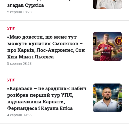
згадав Суркіса
5 серпня 18:23
УПЛ
«Маю довести, що мене тут
можуть купити»: Смоляков –
про Харків, Лос-Анджелес, Сон
Хин Міна і Льоріса
5 серпня 08:23
УПЛ
«Караваєв – не зрадник»: Бабич
розібрав перший тур УПЛ,
відзначивши Карпати,
Фернандеса і Кауана Еліса
4 серпня 09:55