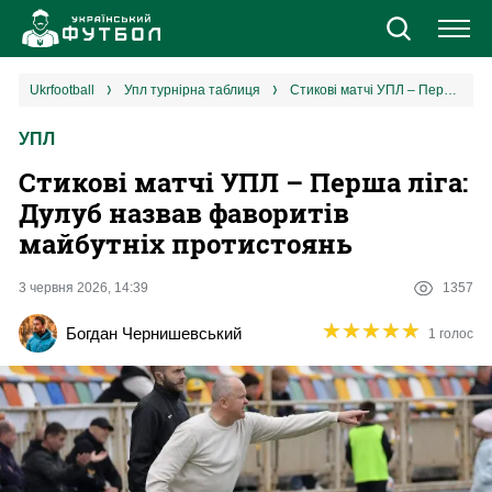
Новини
ukrfootball
упл турнірна таблиця
Стикові матчі УПЛ – Перша ліга: Дулуб назвав фаворитів майбутніх протистоянь
УПЛ
Збірна
Стикові матчі УПЛ – Перша ліга:
Єврокубки
Дулуб назвав фаворитів
майбутніх протистоянь
УПЛ
3 червня 2026, 14:39
1357
1 ліга
★
★
★
★
★
★
★
★
★
★
Богдан Чернишевський
1 голос
2 ліга
Різне
Букмекери