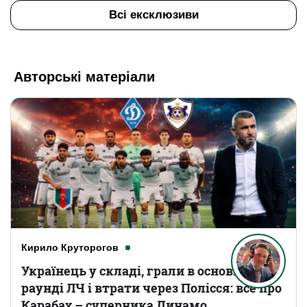
Всі ексклюзиви
Авторські матеріали
Кирило Круторогов
Українець у складі, грали в основному
раунді ЛЧ і втрати через Полісся: все про
Карабах – суперника Динамо