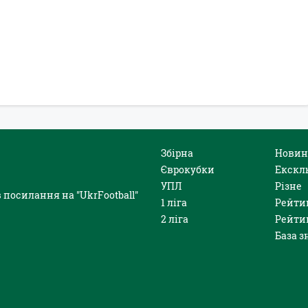
Збірна
Новин
Єврокубки
Екскл
УПЛ
Різне
 посилання на "UkrFootball"
1 ліга
Рейти
2 ліга
Рейти
База з