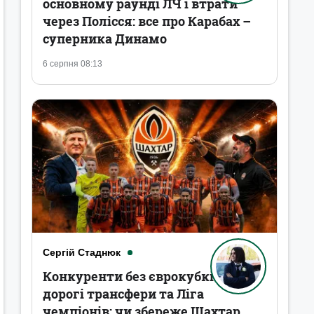
основному раунді ЛЧ і втрати
через Полісся: все про Карабах –
суперника Динамо
6 серпня 08:13
Сергій Стаднюк
Конкуренти без єврокубків,
дорогі трансфери та Ліга
чемпіонів: чи збереже Шахтар