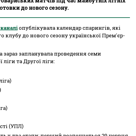
товариських матчів під час майбутніх літніх
товки до нового сезону.
-каналі
опублікувала календар спарингів, які
о клубу до нового сезону української Прем'єр-
а зараз запланувала проведення семи
ліги та Другої ліги:
іга)
)
га)
сті (УПЛ)
ть у два етапи: перший розпочнеться 29 червня,