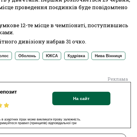
та місце проведення поєдинків буде повідомлено
умкове 12-те місце в чемпіонаті, поступившись
ками.
ітного дивізіону набрав 31 очко.
олос
Оболонь
ЮКСА
Кудрівка
Нива Вінниця
Реклама
депозит
На сайт
 в азартних іграх може викликати ігрову залежність.
римуйтеся правил (принципів) відповідальної гри