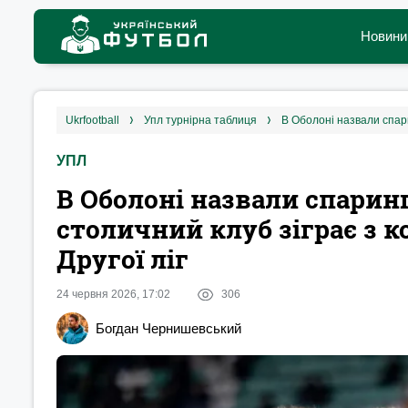
Новини
ukrfootball
упл турнірна таблиця
УПЛ
В Оболоні назвали спаринг
столичний клуб зіграє з 
Другої ліг
24 червня 2026, 17:02
306
Богдан Чернишевський