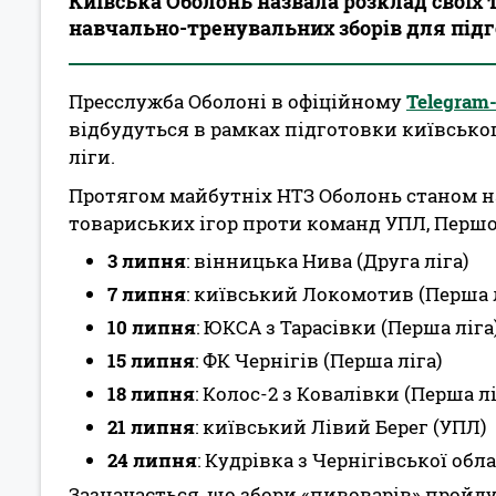
Київська Оболонь назвала розклад своїх 
навчально-тренувальних зборів для підго
Пресслужба Оболоні в офіційному
Telegram
відбудуться в рамках підготовки київськог
ліги.
Протягом майбутніх НТЗ Оболонь станом н
товариських ігор проти команд УПЛ, Першої 
3 липня
: вінницька Нива (Друга ліга)
7 липня
: київський Локомотив (Перша л
10 липня
: ЮКСА з Тарасівки (Перша ліга
15 липня
: ФК Чернігів (Перша ліга)
18 липня
: Колос-2 з Ковалівки (Перша лі
21 липня
: київський Лівий Берег (УПЛ)
24 липня
: Кудрівка з Чернігівської обла
Зазначається, що збори «пивоварів» пройду