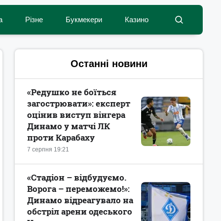
а
Різне
Букмекери
Казино
Останні новини
«Редушко не боїться
загострювати»: експерт
оцінив виступ вінгера
Динамо у матчі ЛК
проти Карабаху
7 серпня 19:21
«Стадіон – відбудуємо.
Ворога – переможемо!»:
Динамо відреагувало на
обстріл арени одеського