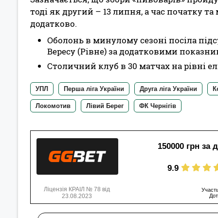
тоді як другий – 13 липня, а час початку 
додатково.
Оболонь в минулому сезоні посіла підс
Вересу (Рівне) за додатковими показни
Столичний клуб в 30 матчах на рівні ел
УПЛ
Перша ліга України
Друга ліга України
К
Локомотив
Лівий Берег
ФК Чернігів
150000 грн за 
9.9
Ліцензія КРАІЛ № 78 від
Участь
23.08.2023
Дот