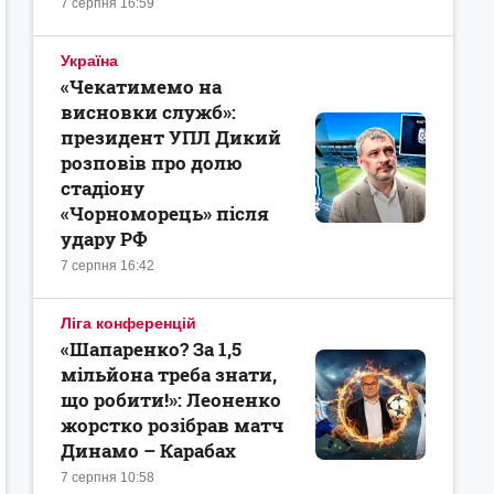
7 серпня 16:59
Україна
«Чекатимемо на
висновки служб»:
президент УПЛ Дикий
розповів про долю
стадіону
«Чорноморець» після
удару РФ
7 серпня 16:42
Ліга конференцій
«Шапаренко? За 1,5
мільйона треба знати,
що робити!»: Леоненко
жорстко розібрав матч
Динамо – Карабах
7 серпня 10:58