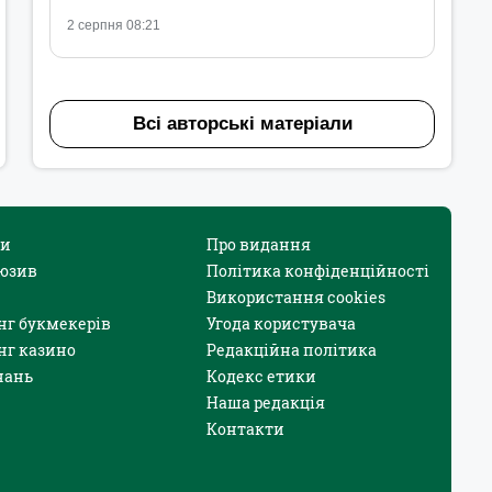
2 серпня 08:21
Всі авторські матеріали
и
Про видання
юзив
Політика конфіденційності
Використання cookies
нг букмекерів
Угода користувача
нг казино
Редакційна політика
нань
Кодекс етики
Наша редакція
Контакти