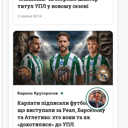
титул УПЛ у новому сезоні
3 серпня 08:14
Кирило Круторогов
Карпати підписали футболістів,
що виступали за Реал, Барселону
та Атлетико: хто вони та як
«докотилися» до УПЛ