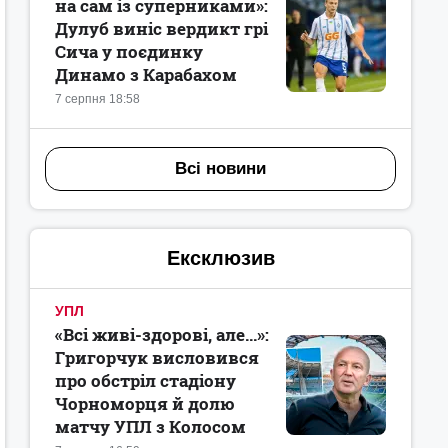
на сам із суперниками»:
Дулуб виніс вердикт грі
Сича у поєдинку
Динамо з Карабахом
7 серпня 18:58
Всі новини
Ексклюзив
УПЛ
«Всі живі-здорові, але...»:
Григорчук висловився
про обстріл стадіону
Чорноморця й долю
матчу УПЛ з Колосом