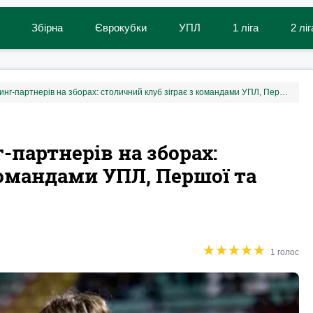
Збірна
Єврокубки
УПЛ
1 ліга
2 ліг
В Оболоні назвали спаринг-партнерів на зборах: столичний клуб зіграє з командами УПЛ, Першої та Другої ліг
-партнерів на зборах:
командами УПЛ, Першої та
★
★
★
★
★
★
★
★
★
★
1 голос