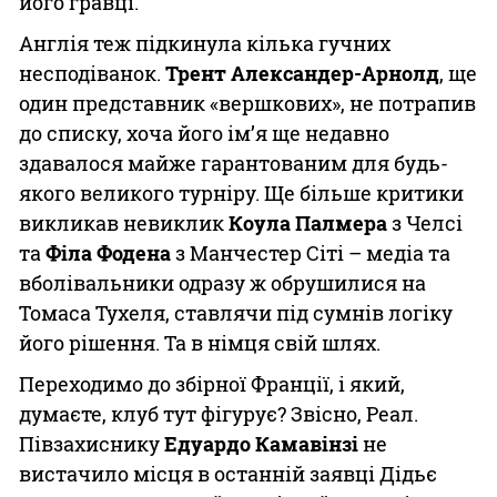
його гравці.
Англія теж підкинула кілька гучних
несподіванок.
Трент Александер-Арнолд
, ще
один представник «вершкових», не потрапив
до списку, хоча його ім’я ще недавно
здавалося майже гарантованим для будь-
якого великого турніру. Ще більше критики
викликав невиклик
Коула Палмера
з Челсі
та
Філа Фодена
з Манчестер Сіті – медіа та
вболівальники одразу ж обрушилися на
Томаса Тухеля, ставлячи під сумнів логіку
його рішення. Та в німця свій шлях.
Переходимо до збірної Франції, і який,
думаєте, клуб тут фігурує? Звісно, Реал.
Півзахиснику
Едуардо Камавінзі
не
вистачило місця в останній заявці Дідьє