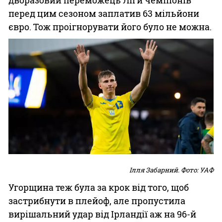
дворазовий переможець Ліги чемпіонів
перед цим сезоном заплатив 63 мільйони
євро. Тож проігнорувати його було не можна.
Ілля Забарний. Фото: УАФ
Угорщина теж була за крок від того, щоб
застрибнути в плейоф, але пропустила
вирішальний удар від Ірландії аж на 96-й