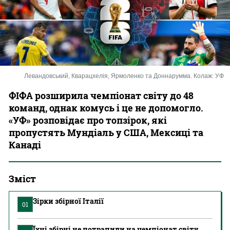
Казино
Левандовський, Кварацхелія, Ярмоленко та Доннарумма. Колаж: УФ
ФІФА розширила чемпіонат світу до 48
команд, однак комусь і це не допомогло.
«УФ» розповідає про топзірок, які
пропустять Мундіаль у США, Мексиці та
Канаді
Зміст
Зірки збірної Італії
01
Їхні збірні не потрапили на чемпіонат світу