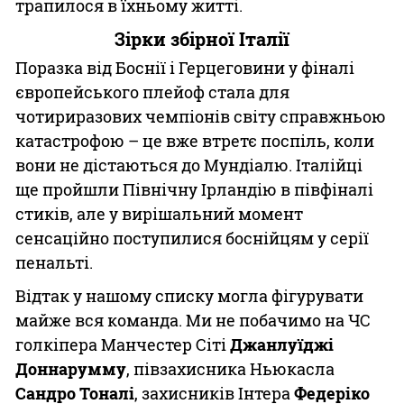
трапилося в їхньому житті.
Зірки збірної Італії
Поразка від Боснії і Герцеговини у фіналі
європейського плейоф стала для
чотириразових чемпіонів світу справжньою
катастрофою – це вже втретє поспіль, коли
вони не дістаються до Мундіалю. Італійці
ще пройшли Північну Ірландію в півфіналі
стиків, але у вирішальний момент
сенсаційно поступилися боснійцям у серії
пенальті.
Відтак у нашому списку могла фігурувати
майже вся команда. Ми не побачимо на ЧС
голкіпера Манчестер Сіті
Джанлуїджі
Доннарумму
, півзахисника Ньюкасла
Сандро Тоналі
, захисників Інтера
Федеріко