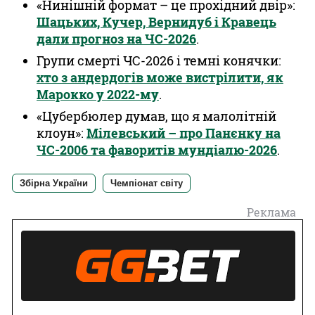
«Нинішній формат – це прохідний двір»:
Шацьких, Кучер, Вернидуб і Кравець
дали прогноз на ЧС-2026
.
Групи смерті ЧС-2026 і темні конячки:
хто з андердогів може вистрілити, як
Марокко у 2022-му
.
«Цубербюлер думав, що я малолітній
клоун»:
Мілевський – про Панєнку на
ЧС-2006 та фаворитів мундіалю-2026
.
Збірна України
Чемпіонат світу
Реклама