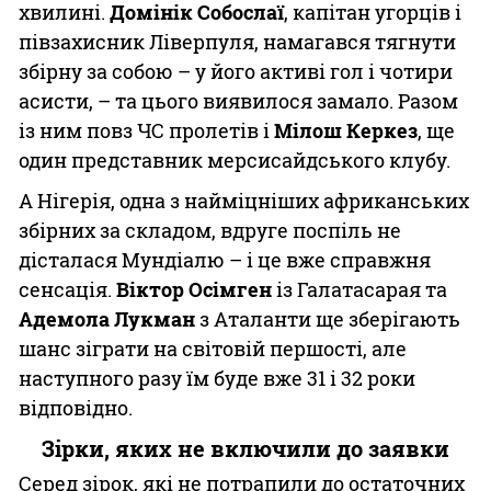
хвилині.
Домінік Собослаї
, капітан угорців і
півзахисник Ліверпуля, намагався тягнути
збірну за собою – у його активі гол і чотири
асисти, – та цього виявилося замало. Разом
із ним повз ЧС пролетів і
Мілош Керкез
, ще
один представник мерсисайдського клубу.
А Нігерія, одна з найміцніших африканських
збірних за складом, вдруге поспіль не
дісталася Мундіалю – і це вже справжня
сенсація.
Віктор Осімген
із Галатасарая та
Адемола Лукман
з Аталанти ще зберігають
шанс зіграти на світовій першості, але
наступного разу їм буде вже 31 і 32 роки
відповідно.
Зірки, яких не включили до заявки
Серед зірок, які не потрапили до остаточних