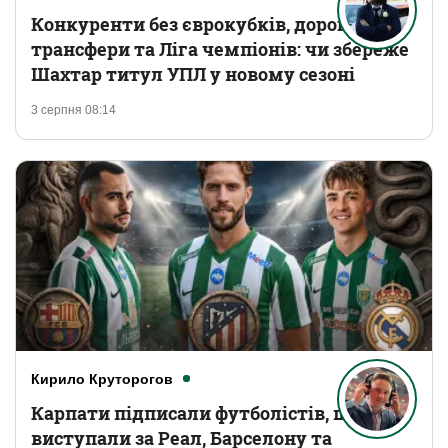
Конкуренти без єврокубків, дорогі
трансфери та Ліга чемпіонів: чи збереже
Шахтар титул УПЛ у новому сезоні
3 серпня 08:14
Кирило Круторогов
Карпати підписали футболістів, що
виступали за Реал, Барселону та