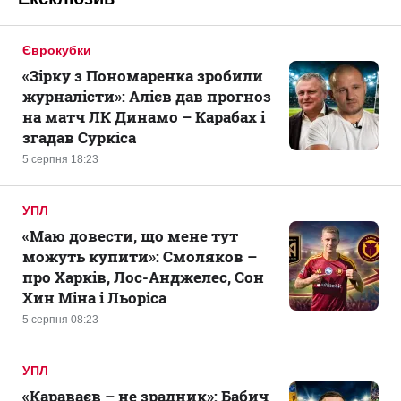
Єврокубки
«Зірку з Пономаренка зробили
журналісти»: Алієв дав прогноз
на матч ЛК Динамо – Карабах і
згадав Суркіса
5 серпня 18:23
УПЛ
«Маю довести, що мене тут
можуть купити»: Смоляков –
про Харків, Лос-Анджелес, Сон
Хин Міна і Льоріса
5 серпня 08:23
УПЛ
«Караваєв – не зрадник»: Бабич