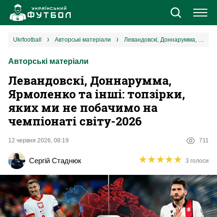
Новини
ukrfootball
авторські матеріали
Левандовскі, Доннарумма, Ярмоленко та інші: топзірки, яких ми не побачимо на чемпіонаті світу-2026
Авторські матеріали
Збірна
Левандовскі, Доннарумма,
Єврокубки
Ярмоленко та інші: топзірки,
яких ми не побачимо на
УПЛ
чемпіонаті світу-2026
1 ліга
12 червня 2026, 08:19
711
★
★
★
★
★
★
★
★
★
★
Сергій Стаднюк
3 голоси
2 ліга
Різне
Букмекери