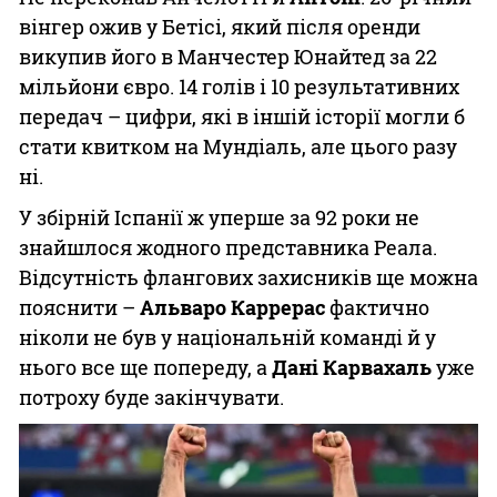
вінгер ожив у Бетісі, який після оренди
викупив його в Манчестер Юнайтед за 22
мільйони євро. 14 голів і 10 результативних
передач – цифри, які в іншій історії могли б
стати квитком на Мундіаль, але цього разу
ні.
У збірній Іспанії ж уперше за 92 роки не
знайшлося жодного представника Реала.
Відсутність флангових захисників ще можна
пояснити –
Альваро Каррерас
фактично
ніколи не був у національній команді й у
нього все ще попереду, а
Дані Карвахаль
уже
потроху буде закінчувати.