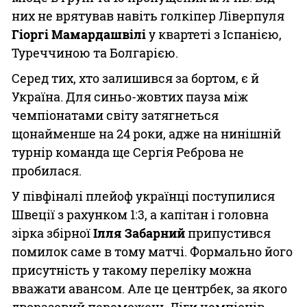
них не врятував навіть голкіпер Ліверпуля
Гіоргі Мамардашвілі
у квартеті з Іспанією,
Туреччиною та Болгарією.
Серед тих, хто залишився за бортом, є й
Україна. Для синьо-жовтих пауза між
чемпіонатами світу затягнеться
щонайменше на 24 роки, адже на нинішній
турнір команда ще Сергія Реброва не
пробилася.
У півфіналі плейоф українці поступилися
Швеції з рахунком 1:3, а капітан і головна
зірка збірної
Ілля Забарний
припустився
помилок саме в тому матчі. Формально його
присутність у такому переліку можна
вважати авансом. Але це центрбек, за якого