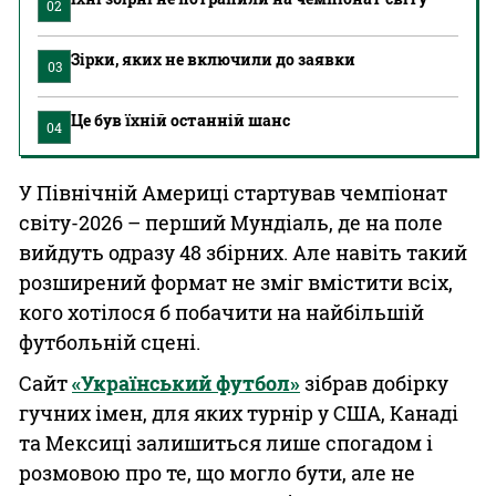
02
Зірки, яких не включили до заявки
03
Це був їхній останній шанс
04
У Північній Америці стартував чемпіонат
світу-2026 – перший Мундіаль, де на поле
вийдуть одразу 48 збірних. Але навіть такий
розширений формат не зміг вмістити всіх,
кого хотілося б побачити на найбільшій
футбольній сцені.
Сайт
«Український футбол»
зібрав добірку
гучних імен, для яких турнір у США, Канаді
та Мексиці залишиться лише спогадом і
розмовою про те, що могло бути, але не