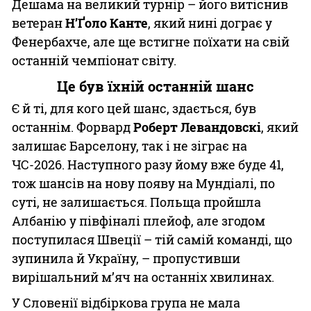
Дешама на великий турнір – його витіснив
ветеран
Н’Ґоло Канте
, який нині дограє у
Фенербахче, але ще встигне поїхати на свій
останній чемпіонат світу.
Це був їхній останній шанс
Є й ті, для кого цей шанс, здається, був
останнім. Форвард
Роберт Левандовскі
, який
залишає Барселону, так і не зіграє на
ЧС-2026. Наступного разу йому вже буде 41,
тож шансів на нову появу на Мундіалі, по
суті, не залишається. Польща пройшла
Албанію у півфіналі плейоф, але згодом
поступилася Швеції – тій самій команді, що
зупинила й Україну, – пропустивши
вирішальний м’яч на останніх хвилинах.
У Словенії відбіркова група не мала