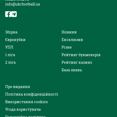
info@ukrfootball.ua
Збірна
Новини
Єврокубки
Ексклюзив
УПЛ
Різне
1 ліга
Рейтинг букмекерів
2 ліга
Рейтинг казино
База знань
Про видання
Політика конфіденційності
Використання cookies
Угода користувача
Редакційна політика