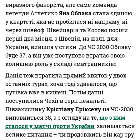
виразного фаворита, але саме команда
легенди Атлетико
Яна Облака
стала єдиною
у квартеті, яка не пробилася ні напряму, ні
через плейоф. Швейцарія та Косово посіли
перші два місця, а Швеція, на жаль для
України, вийшла у стики. До ЧС 2030 Облаку
буде 37, а він уже поступово втрачає свою
колишню роль у складі «матрацників».
Данія теж втратила прямий квиток у двох
останніх турах, хоча тоді здавалося, що
путівка вже в кишені. Потім данці
поступилися Чехії в серії пенальті.
Півзахиснику
Крістіану Еріксену
на ЧС-2030
виповниться 38, а з огляду на те,
що з ним
сталося у матчі проти України
, залишається
велике питання – чи продовжить він кар’єру