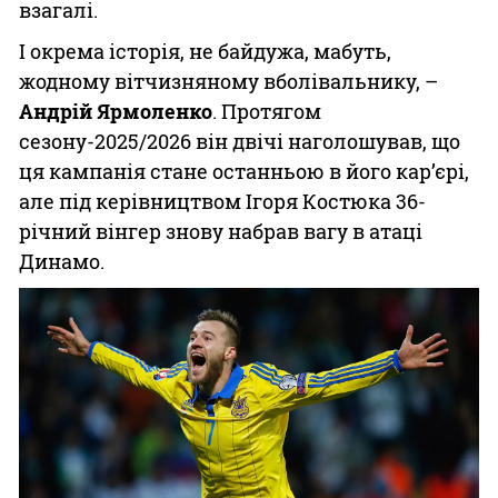
взагалі.
І окрема історія, не байдужа, мабуть,
жодному вітчизняному вболівальнику, –
Андрій Ярмоленко
. Протягом
сезону-2025/2026 він двічі наголошував, що
ця кампанія стане останньою в його кар’єрі,
але під керівництвом Ігоря Костюка 36-
річний вінгер знову набрав вагу в атаці
Динамо.