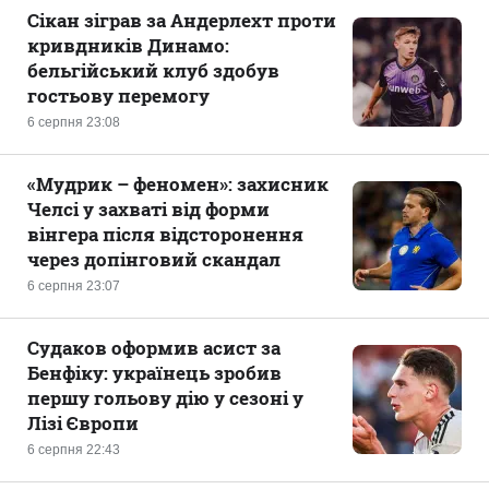
Сікан зіграв за Андерлехт проти
кривдників Динамо:
бельгійський клуб здобув
гостьову перемогу
6 серпня 23:08
«Мудрик – феномен»: захисник
Челсі у захваті від форми
вінгера після відсторонення
через допінговий скандал
6 серпня 23:07
Судаков оформив асист за
Бенфіку: українець зробив
першу гольову дію у сезоні у
Лізі Європи
6 серпня 22:43