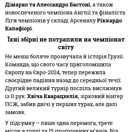
Дімарко та Алессандро Бастоні
, а також
новоспеченого чемпіона Англії та фіналіста
Ліги чемпіонів у складі Арсеналу
Ріккардо
Калафіорі
.
Їхні збірні не потрапили на чемпіонат
світу
Не менш боляче прозвучала й історія Грузії.
Команда, що свого часу приголомшила
Європу на Євро-2024, тепер пережила
своєрідне падіння назад до середньої течії.
Другий великий турнір поспіль вислизнув
із її рук.
Хвіча Кварацхелія
, зірковий вінгер
ПСЖ, забив двічі у перших турах, але далі
замовк.
У підсумку – лише одна перемога, третє
місце в групі та 15 пропущених м’ячів. Від