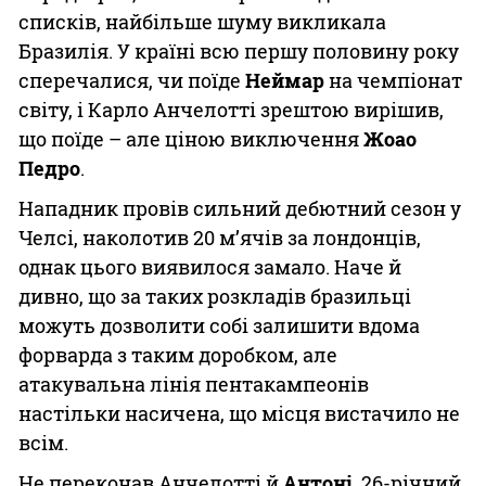
списків, найбільше шуму викликала
Бразилія. У країні всю першу половину року
сперечалися, чи поїде
Неймар
на чемпіонат
світу, і Карло Анчелотті зрештою вирішив,
що поїде – але ціною виключення
Жоао
Педро
.
Нападник провів сильний дебютний сезон у
Челсі, наколотив 20 м’ячів за лондонців,
однак цього виявилося замало. Наче й
дивно, що за таких розкладів бразильці
можуть дозволити собі залишити вдома
форварда з таким доробком, але
атакувальна лінія пентакампеонів
настільки насичена, що місця вистачило не
всім.
Не переконав Анчелотті й
Антоні
. 26-річний