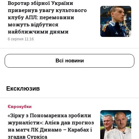
Воротар збірної України
привернув увагу культового
клубу АПЛ: перемовини
можуть відбутися
найближчими днями
6 серпня 11:16
Всі новини
Ексклюзив
Єврокубки
«Зірку з Пономаренка зробили
журналісти»: Алієв дав прогноз
на матч ЛК Динамо – Карабах і
згадав Суркіса