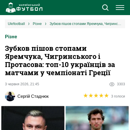
Новини
ukrfootball
різне
Зубков пішов стопами Яремчука, Чигринського і Протасова: топ-10 українців за матчами у чемпіонаті Греції
Різне
Збірна
Зубков пішов стопами
Єврокубки
Яремчука, Чигринського і
Протасова: топ-10 українців за
УПЛ
матчами у чемпіонаті Греції
1 ліга
3 червня 2026, 21:45
3303
★
★
★
★
★
★
★
★
★
★
Сергій Стаднюк
3 голоси
2 ліга
Різне
Букмекери