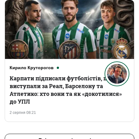
Кирило Круторогов
Карпати підписали футболістів, що
виступали за Реал, Барселону та
Атлетико: хто вони та як «докотилися»
до УПЛ
2 серпня 08:21