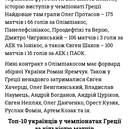
історію виступів у чемпіонаті Греції.
Найдовше там грали Олег Протасов – 175
матчів і 66 голів за Олімпіакос,
Панелефсініакос, Проодефтікі та Верію,
Дмитро Чигринський – 106 матчів і 3 голи за
АЕК та Іонікос, а також Євген Шахов – 100
матчів і 16 голів за АЕК і ПАОК.
Нині контракт з Олімпіакосом має форвард
збірної України Роман Яремчук. Також у
Греції ненадовго затрималися Євген
Хачеріді, Олег Венглинський, Владислав
Наумець, Андрій Богданов, Андрій Цуріков,
Євген Неплях, Олег Данченко, Орест Кузик,
Руслан Фомін, Артем Козак та ін.
Топ-10 українців у чемпіонатах Греції
за кількістю матчів