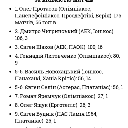
1. Олег Протасов (Олімпіакос,
Панелефсініакос, Проодефтікі, Верія): 175
матчів, 66 голів
2. Дмитро Чигринський (АЕК, Іонікос):
106, 3
3. Євген Шахов (АЕК, ПАОК): 100, 16
4. Геннадій Литовченко (Олімпіакос): 80,
9
5-6. Василь Новохацький (Іонікос,
Панахаїкі, Ханіа Крітіс): 56, 14
5-6. Євген Селін (Астерас, Платаніас): 56, 1
7. Роман Яремчук (Олімпіакос): 27, 1
8. Олег Ящук (Ерготеліс): 26, 3
9. Євген Буднік (ПАС Ламія 1964,
Платаніас): 25, 1