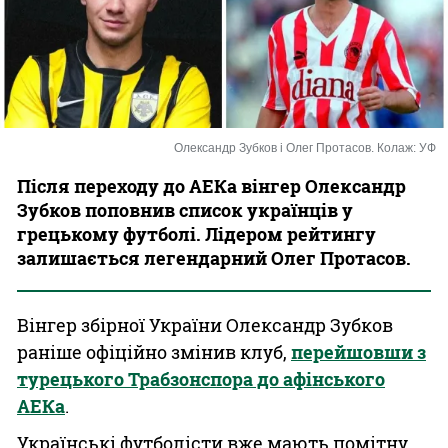
Казино
Олександр Зубков і Олег Протасов. Колаж: УФ
Після переходу до АЕКа вінгер Олександр
Зубков поповнив список українців у
грецькому футболі. Лідером рейтингу
залишається легендарний Олег Протасов.
Вінгер збірної України Олександр Зубков
раніше офіційно змінив клуб,
перейшовши з
турецького Трабзонспора до афінського
АЕКа
.
Українські футболісти вже мають помітну