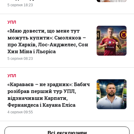
5 серпня 18:23
УПЛ
«Маю довести, що мене тут
можуть купити»: Смоляков –
про Харків, Лос-Анджелес, Сон
Хин Міна і Льоріса
5 серпня 08:23
УПЛ
«Караваєв – не зрадник»: Бабич
розібрав перший тур УПЛ,
відзначивши Карпати,
Фернандеса і Кауана Еліса
4 серпня 09:55
Всі ексклюзиви