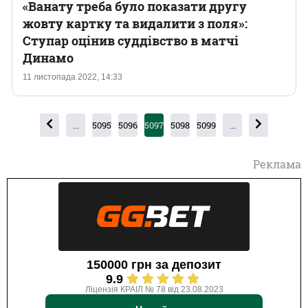
«Ванату треба було показати другу
жовту картку та видалити з поля»:
Ступар оцінив суддівство в матчі
Динамо
11 листопада 2022, 14:33
...
5095
5096
5097
5098
5099
...
Реклама
150000 грн за депозит
9.9
Ліцензія КРАІЛ № 78 від 23.08.2023