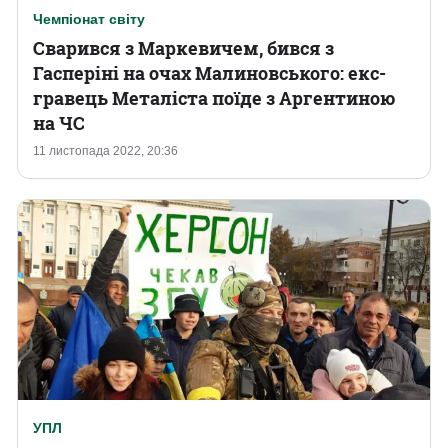
Чемпіонат світу
Сварився з Маркевичем, бився з
Гасперіні на очах Малиновського: екс-
гравець Металіста поїде з Аргентиною
на ЧС
11 листопада 2022, 20:36
УПЛ