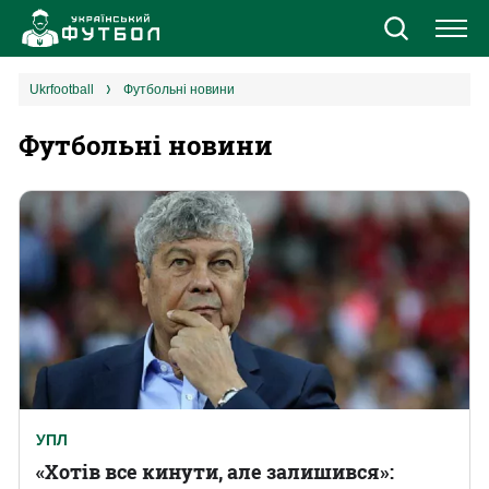
Новини
ukrfootball
Футбольні новини
Футбольні новини
Збірна
Єврокубки
УПЛ
1 ліга
2 ліга
Різне
УПЛ
«Хотів все кинути, але залишився»:
Букмекери