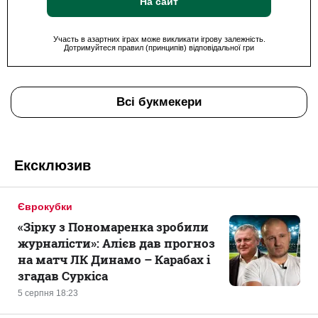
На сайт
Участь в азартних іграх може викликати ігрову залежність.
Дотримуйтеся правил (принципів) відповідальної гри
Всі букмекери
Ексклюзив
Єврокубки
«Зірку з Пономаренка зробили
журналісти»: Алієв дав прогноз
на матч ЛК Динамо – Карабах і
згадав Суркіса
5 серпня 18:23