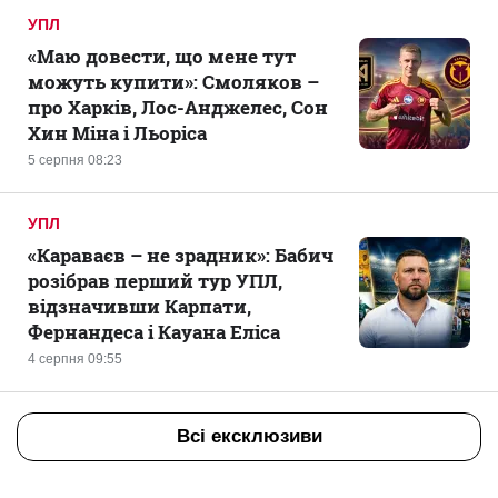
УПЛ
«Маю довести, що мене тут
можуть купити»: Смоляков –
про Харків, Лос-Анджелес, Сон
Хин Міна і Льоріса
5 серпня 08:23
УПЛ
«Караваєв – не зрадник»: Бабич
розібрав перший тур УПЛ,
відзначивши Карпати,
Фернандеса і Кауана Еліса
4 серпня 09:55
Всі ексклюзиви