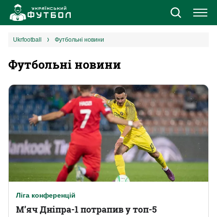
Новини
ukrfootball
Футбольні новини
Футбольні новини
Збірна
Єврокубки
УПЛ
1 ліга
2 ліга
Різне
Ліга конференцій
М’яч Дніпра-1 потрапив у топ-5
Букмекери