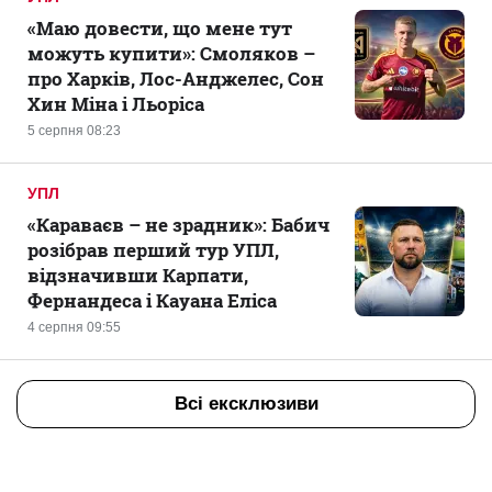
«Маю довести, що мене тут
можуть купити»: Смоляков –
про Харків, Лос-Анджелес, Сон
Хин Міна і Льоріса
5 серпня 08:23
УПЛ
«Караваєв – не зрадник»: Бабич
розібрав перший тур УПЛ,
відзначивши Карпати,
Фернандеса і Кауана Еліса
4 серпня 09:55
Всі ексклюзиви