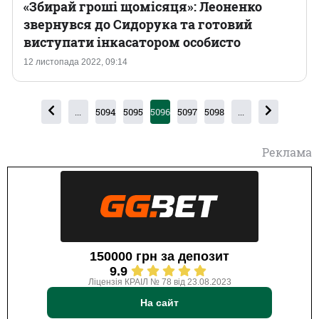
«Збирай гроші щомісяця»: Леоненко
звернувся до Сидорука та готовий
виступати інкасатором особисто
12 листопада 2022, 09:14
...
5094
5095
5096
5097
5098
...
Реклама
150000 грн за депозит
9.9
Ліцензія КРАІЛ № 78 від 23.08.2023
На сайт