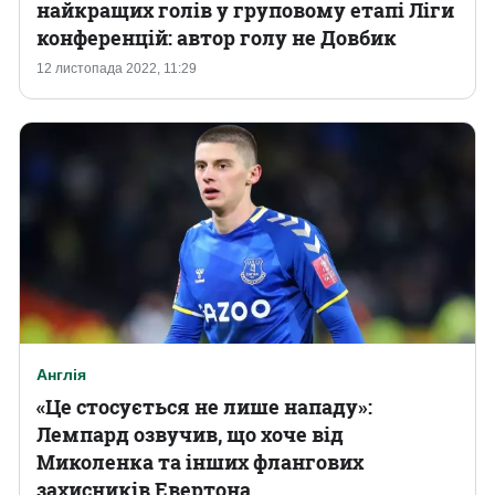
найкращих голів у груповому етапі Ліги
конференцій: автор голу не Довбик
Казино
12 листопада 2022, 11:29
Англія
«Це стосується не лише нападу»:
Лемпард озвучив, що хоче від
Миколенка та інших флангових
захисників Евертона