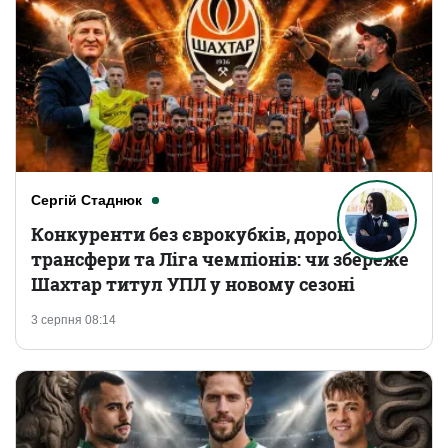
Сергій Стаднюк
Конкуренти без єврокубків, дорогі
трансфери та Ліга чемпіонів: чи збереже
Шахтар титул УПЛ у новому сезоні
3 серпня 08:14