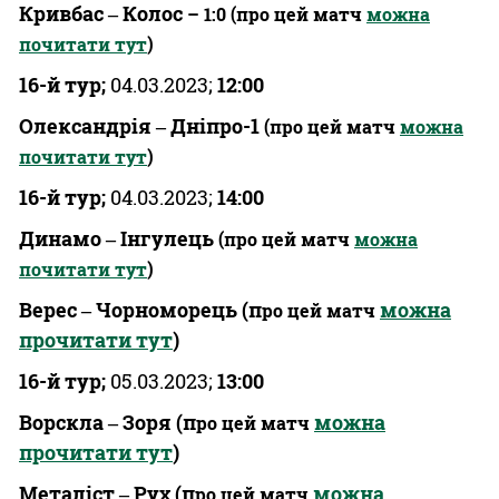
Кривбас ‒ Колос
– 1:0 (про цей матч
можна
почитати тут
)
16-й тур;
04.03.2023;
12:00
Олександрія ‒ Дніпро-1
(про цей матч
можна
почитати тут
)
16-й тур;
04.03.2023;
14:00
Динамо ‒ Інгулець
(про цей матч
можна
почитати тут
)
Верес ‒ Чорноморець
(п
можна
ро цей матч
прочитати тут
)
16-й тур;
05.03.2023;
13:00
Ворскла ‒ Зоря
(п
можна
ро цей матч
прочитати тут
)
Металіст ‒ Рух
(п
можна
ро цей матч