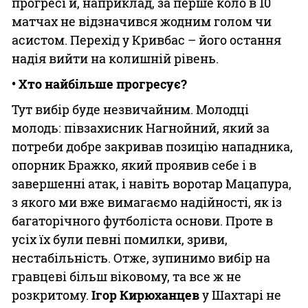
прогресі й, наприклад, за перше коло в 10
матчах не відзначився жодним голом чи
асистом. Перехід у Кривбас – його остання
надія вийти на колишній рівень.
• Хто найбільше прогресує?
Тут вибір буде незвичайним. Молодці
молодь: півзахисник Нагнойний, який за
потреби добре закривав позицію нападника,
опорник Бражко, який проявив себе і в
завершенні атак, і навіть воротар Мацапура,
з якого ми вже вимагаємо надійності, як із
багаторічного футболіста основи. Проте в
усіх їх були певні помилки, зриви,
нестабільність. Отже, зупинимо вибір на
гравцеві більш віковому, та все ж не
розкритому.
Ігор Кирюханцев
у Шахтарі не