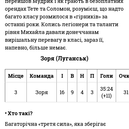
перейшов Мудрик і як грають в безоплатних
орендах Тете та Соломон, розумієш, що надто
багато класу розмилося в «гірників» за
останні роки. Колись легіонери та таланти
рівня Михайла давали донеччанам
вирішальну перевагу в класі, зараз її,
напевно, більше немає.
Зоря (Луганськ)
Місце
Команда
І
В
Н
П
Голи
Оч
35:24
3
Зоря
16
9
4
3
31
(+11)
• Хто такі?
Багаторічна «третя сила», яка зберігає