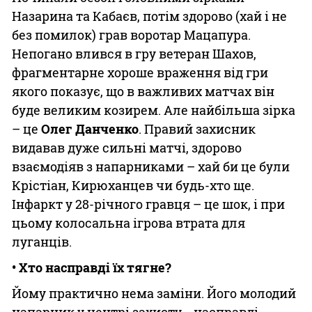
Назарина та Кабаєв, потім здорово (хай і не
без помилок) грав воротар Мацапура.
Непогано влився в гру ветеран Шахов,
фрагментарне хороше враження від гри
якого показує, що в важливих матчах він
буде великим козирем. Але найбільша зірка
– це
Олег Данченко
. Правий захисник
видавав дуже сильні матчі, здорово
взаємодіяв з напарниками – хай би це були
Крістіан, Кирюханцев чи будь-хто ще.
Інфаркт у 28-річного гравця – це шок, і при
цьому колосальна ігрова втрата для
луганців.
• Хто насправді їх тягне?
Йому практично нема заміни. Його молодий