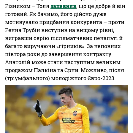
Різником – Толя
запевняв
, що це добре й він
готовий. Як бачимо, його дійсно дуже
мотивувало придбання конкурента – проти
Ренна Трубін виступив на вищому рівні,
вигравши серію післяматчевих пенальті й
багато виручаючи «гірників». За неповних
півтора роки до завершення контракту
Анатолій може стати наступним великим
продажом Палкіна та Срни. Можливо, після
(тріумфального) молодіжного Євро-2023.