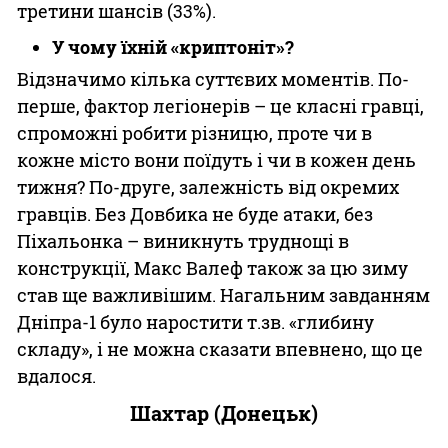
третини шансів (33%).
У чому їхній «криптоніт»?
Відзначимо кілька суттєвих моментів. По-
перше, фактор легіонерів – це класні гравці,
спроможні робити різницю, проте чи в
кожне місто вони поїдуть і чи в кожен день
тижня? По-друге, залежність від окремих
гравців. Без Довбика не буде атаки, без
Піхальонка – виникнуть труднощі в
конструкції, Макс Валеф також за цю зиму
став ще важливішим. Нагальним завданням
Дніпра-1 було наростити т.зв. «глибину
складу», і не можна сказати впевнено, що це
вдалося.
Шахтар (Донецьк)