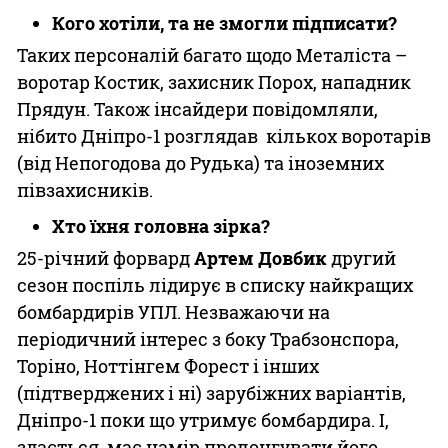
Кого хотіли, та не змогли підписати?
Таких персоналій багато щодо Металіста –
воротар Костик, захисник Порох, нападник
Прядун. Також інсайдери повідомляли,
нібито Дніпро-1 розглядав кількох воротарів
(від Непогодова до Рудька) та іноземних
півзахисників.
Хто їхня головна зірка?
25-річний форвард
Артем Довбик
другий
сезон поспіль лідирує в списку найкращих
бомбардирів УПЛ. Незважаючи на
періодичний інтерес з боку Трабзонспора,
Торіно, Ноттінгем Форест і інших
(підтверджених і ні) зарубіжних варіантів,
Дніпро-1 поки що утримує бомбардира. І,
здається, має намір пролонгувати його