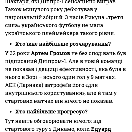
Шахтаря, які Дніпро-1 сенсаційно виграв.
Також минулого року дебютував у
національній збірній. З часів Рикуна «третя
сила» українського футболу не мала
українського плеймейкера такого рівня.
Хто їхнє найбільше розчарування?
У 32 роки
Артем Громов
не без сподівань був
підписаний Дніпром-1. Але в новій команді
не показав і дещиці ефективності, яка була в
нього в Зорі – всього один гол у 9 матчах.
АЕК (Ларнака) затрофеїв його «для
внутрішнього користування», але й там у
стартових матчах він нічого не показав.
Хто найбільше прогресує?
Тут навіть обговорювати нічого: від
стартового туру з Динамо, коли
Едуард