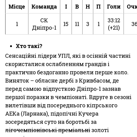
Місце
Команда
І
В
Н
П
Голи
Оч
СК
33:12
1
15
11
3
1
3
Дніпро-1
(+21)
Хто такі?
Сенсаційні лідери УПЛ, які в осінній частині
скористалися ослабленням грандів і
практично бездоганно провели перше коло.
Виняток – обласне дербі з Кривбасом, де
перед самою відпусткою Дніпро-1 зазнав
першої поразки в чемпіонаті. Вдруге в сезоні
вилетівши від посереднього кіпрського
АЕКа (Ларнака), підопічні Кучера
зосередяться суто на боротьбі за
лігочемпіонівські преміальні
золоті