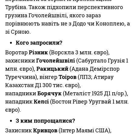
Трубіна. Також підхопили перспективного
грузина Гочолейшвілі, якого зараз
порівнюють навіть не з Додо чи Коноплею, а
зі Срною.
Кого запросили?
Воротар
Різник
(Ворскла 3 млн. євро),
захисники
Гочолейшвілі
(Сабуртало Грузія 1
млн. євро),
Ракицький
(Адана Демірспор
Туреччина), вінгер
Тоіров
(ЛПЗ; Атирау
Казахстан Д1 300 тис. євро),
нападники
Борячук
(Металіст 1925 Д1 п/ор.),
нападник
Келсі
(Бостон Рівер Уругвай 1 млн.
євро).
З ким попрощалися?
Захисник
Кривцов
(Інтер Маямі США),