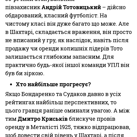
півзахисник
Андрій Тотовицький
– дійсно
обдарований, класний футболіст. На
чистому класі він дуже багато що може. Але
в Шахтарі, складається враження, він просто
не вписаний у гру, як наслідок, навіть після
продажу чи оренди колишніх лідерів Тото
залишається глибоким запасним. Для
практично будь-якої іншої команди УПЛ він
був би зіркою.
Хто найбільше прогресує?
Якщо Бондаренко та Судаков давно в усіх
рейтингах найбільш перспективних, то
цього гравця раніше оминали увагою. А між
тим
Дмитро Криськів
блискуче провів
оренду в Металісті 1925, тяжко відпрацював,
щоб довести свій рівень у Шахтарі, а після