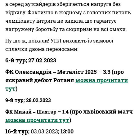
а серед аутсайдерів зберігається напруга без
відриву. Фактично в жодному з головних питань
чемпіонату інтрига не зникла, що гарантує
напружену боротьбу та сюрпризи на всі смаки.
Ну що ж, поїхали! УПЛ виходить із зимової
сплячки двома переносами:
6-й тур; 27.02.2023
ФК Олександрія ‒ Металіст 1925 – 3:3 (про
яскравий дебют Ротаня
можна прочитати
тут
)
9-й тур;
28.02.2023
(про львівський матч
ФК Минай ‒ Шахтар – 1:4
можна прочитати тут
)
16-й тур;
03.03.2023;
13:00