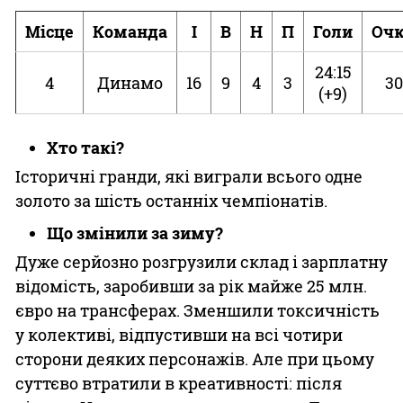
Місце
Команда
І
В
Н
П
Голи
Оч
24:15
4
Динамо
16
9
4
3
30
(+9)
Хто такі?
Історичні гранди, які виграли всього одне
золото за шість останніх чемпіонатів.
Що змінили за зиму?
Дуже серйозно розгрузили склад і зарплатну
відомість, заробивши за рік майже 25 млн.
євро на трансферах. Зменшили токсичність
у колективі, відпустивши на всі чотири
сторони деяких персонажів. Але при цьому
суттєво втратили в креативності: після