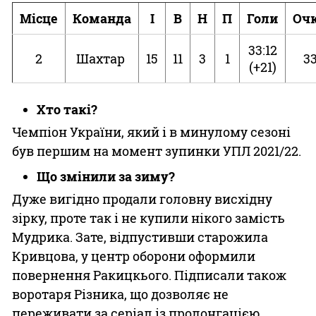
Місце
Команда
І
В
Н
П
Голи
Оч
33:12
2
Шахтар
15
11
3
1
3
(+21)
Хто такі?
Чемпіон України, який і в минулому сезоні
був першим на момент зупинки УПЛ 2021/22.
Що змінили за зиму?
Дуже вигідно продали головну висхідну
зірку, проте так і не купили нікого замість
Мудрика. Зате, відпустивши старожила
Кривцова, у центр оборони оформили
повернення Ракицкього. Підписали також
воротаря Різника, що дозволяє не
переживати за серіал із пролонгацією