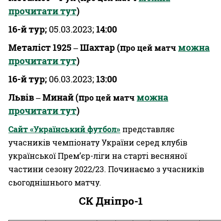
прочитати тут
)
16-й тур;
05.03.2023;
14:00
Металіст 1925 ‒ Шахтар
(п
можна
ро цей матч
прочитати тут
)
16-й тур;
06.03.2023;
13:00
Львів ‒ Минай
(п
можна
ро цей матч
прочитати тут
)
Сайт «Український футбол»
представляє
учасників чемпіонату України серед клубів
української Прем’єр-ліги на старті весняної
частини сезону 2022/23. Починаємо з учасників
сьогоднішнього матчу.
СК Дніпро-1