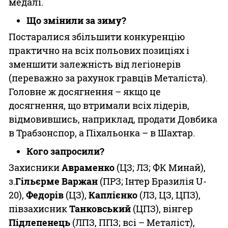
медалі.
Що змінили за зиму?
Постаралися збільшити конкуренцію
практично на всіх польових позиціях і
зменшити залежність від легіонерів
(переважно за рахунок гравців Металіста).
Головне ж досягнення – якщо це
досягнення, що втримали всіх лідерів,
відмовившись, наприклад, продати Довбика
в Трабзонспор, а Піхальонка – в Шахтар.
Кого запросили?
Захисники
Авраменко
(ЦЗ; ЛЗ; ФК Минай),
з.
Гільєрме Варжан
(ПРЗ; Інтер Бразилія U-
20),
Федорів
(ЦЗ),
Каплієнко
(ЛЗ, ЦЗ, ЦПЗ),
півзахисник
Танковський
(ЦПЗ), вінгер
Підлепенець
(ЛПЗ, ППЗ; всі – Металіст),