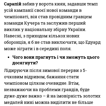
Сарапій
забив у ворота киян, задавши темп
усій кампанії своєї нової команди в
чемпіонаті, він став провідним гравцем
команди Кучера та заслужив перший
виклик у національну збірну України.
Навесні, з приходом кількох нових
оборонців, я б не став виключати, що Едуард
може зіграти і в середині поля.
Чого вони прагнуть і чи зможуть цього
досягнути?
Лідируючи після зимової перерви з 5-
очковим відривом, бажання стати
чемпіоном цілком очевидне. Втім,
незважаючи на проблеми грандів, буде
дуже-дуже важко – й на імовірність золотих
медалей нині можна виділити не більше