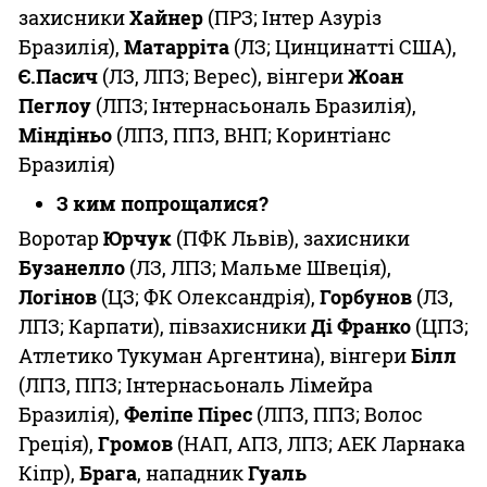
захисники
Хайнер
(ПРЗ; Інтер Азуріз
Бразилія),
Матарріта
(ЛЗ; Цинцинатті США),
Є.Пасич
(ЛЗ, ЛПЗ; Верес), вінгери
Жоан
Пеглоу
(ЛПЗ; Інтернасьональ Бразилія),
Міндіньо
(ЛПЗ, ППЗ, ВНП; Коринтіанс
Бразилія)
З ким попрощалися?
Воротар
Юрчук
(ПФК Львів), захисники
Бузанелло
(ЛЗ, ЛПЗ; Мальме Швеція),
Логінов
(ЦЗ; ФК Олександрія),
Горбунов
(ЛЗ,
ЛПЗ; Карпати), півзахисники
Ді Франко
(ЦПЗ;
Атлетико Тукуман Аргентина), вінгери
Білл
(ЛПЗ, ППЗ; Інтернасьональ Лімейра
Бразилія),
Феліпе Пірес
(ЛПЗ, ППЗ; Волос
Греція),
Громов
(НАП, АПЗ, ЛПЗ; АЕК Ларнака
Кіпр),
Брага
, нападник
Гуаль