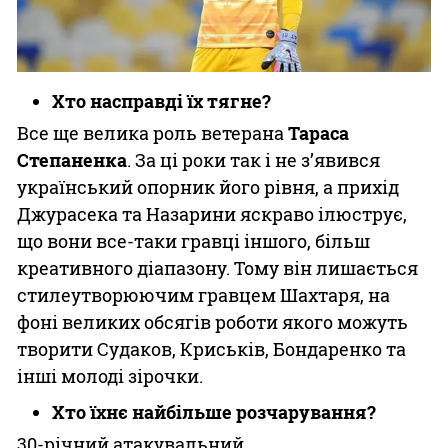
Хто насправді їх тягне?
Все ще велика роль ветерана
Тараса
Степаненка
. За ці роки так і не з’явився
український опорник його рівня, а прихід
Джурасека та Назарини яскраво ілюструє,
що вони все-таки гравці іншого, більш
креативного діапазону. Тому він лишається
стилеутворюючим гравцем Шахтаря, на
фоні великих обсягів роботи якого можуть
творити Судаков, Криськів, Бондаренко та
інші молоді зірочки.
Хто їхнє найбільше розчарування?
30-річний атакувальний