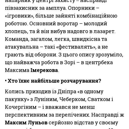
напарник у центрі захисту ‒ насправді
півзахисник за амплуа. Опорники –
«ігровики», більше зайняті комбінаційною
роботою. Основний воротар – молодий
хлопець, та й він вибув надовго в лазарет.
Команда, загалом, легка, швидкісна та
атакувальна – такі «фестивалять», а не
грають від оборони. З цього опису зрозуміло,
що найважча робота в Зорі – в центрбека
Максима
Імерекова
.
• Хто їхнє найбільше розчарування?
Колись приходив із Дніпра «в одному
пакунку» з Луніним, Чеберком, Сватком і
Кочергіним – і вважався не менш
перспективним за перелічених. Насправді ж
Максим Луньов
серйозно відстав у своєму