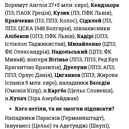
Борнмут Англія 27+5 млн. євро),
Кендзьора
(ПЗ; ПАОК Греція),
Кузик
(ЛЗ; ПФК Львів),
Кравченко
(ПЗ; ППЗ; Колос),
Сідклей
(ЛЗ,
ЛПЗ; ЦСКА 1948 Болгарія), півзахисники
Алібеков
(ОПЗ; ПФК Львів),
Кадірі
(ОПЗ;
Істіклол Таджикистан),
Михайленко
(ЦПЗ;
ФК Олександрія),
Надольський
(ЦПЗ; ФК
Минай), вінгери
Вітіньо
(ЛПЗ; ППЗ; Ред Бул
Брагантіно Бразилія),
Дуелунн
(ЛПЗ; АПЗ;
ППЗ; Орхус Данія),
Циганков
(ППЗ; Жирона
Іспанія 5 млн. євро), нападники
Бєсєдін
(Омонія Кіпр), н.
Каргбо
(Цельє Словенія),
н
.Кулач
(Зіра Азербайджан)
Кого хотіли, та не змогли підписати?
Нападники Парасків (Германнштадт),
Іквуемесі (Цельє) та Адетунджі (Шкупі),