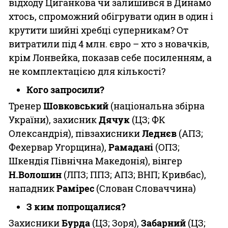
відходу Циганкова чи залишився в Динамо
хтось, спроможний обігрувати один в один і
крутити шийні хребці суперникам? От
витратили під 4 млн. євро – хто з новачків,
крім Лонвейка, показав себе посиленням, а
не комплектацією для кількості?
Кого запросили?
Тренер
Шовковський
(національна збірна
України), захисник
Дячук
(ЦЗ; ФК
Олександрія), півзахисники
Леднєв
(АПЗ;
Фехервар Угорщина),
Рамадані
(ОПЗ;
Шкендія Північна Македонія), вінгер
Н.Волошин
(ЛПЗ; ППЗ; АПЗ; ВНП; Кривбас),
нападник
Рамірес
(Слован Словаччина)
З ким попрощалися?
Захисники
Бурда
(ЦЗ; Зоря),
Забарний
(ЦЗ;