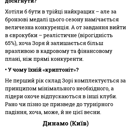
досягнути?
Хотіли б бути в трійці найкращих – але за
бронзові медалі цього сезону намічається
величезна конкуренція. А от завдання вийти
в єврокубки – реалістичне (вірогідність
65%), хоча Зоря й залишається більш
вразливою в кадровому та фінансовому
плані, ніж прямі конкуренти.
• У чому їхній «криптоніт»?
Не перший рік склад Зорі комплектується за
принципом мінімального необхідного, а
лідери охоче відпускаються в інші клуби.
Рано чи пізно це призведе до турнірного
падіння, хоча, може, й не цієї весни.
Динамо (Київ)