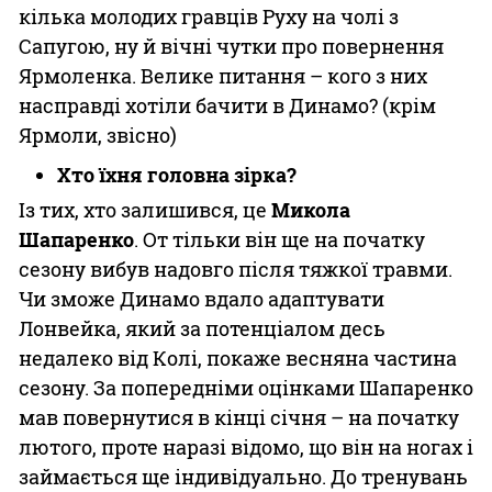
кілька молодих гравців Руху на чолі з
Сапугою, ну й вічні чутки про повернення
Ярмоленка. Велике питання – кого з них
насправді хотіли бачити в Динамо? (крім
Ярмоли, звісно)
Хто їхня головна зірка?
Із тих, хто залишився, це
Микола
Шапаренко
. От тільки він ще на початку
сезону вибув надовго після тяжкої травми.
Чи зможе Динамо вдало адаптувати
Лонвейка, який за потенціалом десь
недалеко від Колі, покаже весняна частина
сезону. За попередніми оцінками Шапаренко
мав повернутися в кінці січня – на початку
лютого, проте наразі відомо, що він на ногах і
займається ще індивідуально. До тренувань