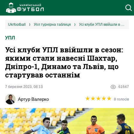
Новини
ukrfootball
упл турнірна таблиця
Усі клуби УПЛ ввійшли в сезон: якими стали навесні Шахтар, Дніпро-1, Динамо та Львів, що стартував останнім
УПЛ
Збірна
Усі клуби УПЛ ввійшли в сезон:
Єврокубки
якими стали навесні Шахтар,
Дніпро-1, Динамо та Львів, що
УПЛ
стартував останнім
1 ліга
7 березня 2023, 08:13
61647
★
★
★
★
★
★
★
★
★
★
Артур Валерко
8 голосів
2 ліга
Різне
Букмекери