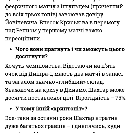
феєричного матчу з Інгульцем (причетний
до всіх трьох голів) завоював довіру
Йовічевича. Внесок Криськіва в перемогу
над Ренном у першому матчі важко
переоцінити.
Чого вони прагнуть і чи зможуть цього
досягнути?
Хочуть чемпіонства. Відстаючи на п’ять
очок від Дніпра-1, мають два матчі в запасі
та загалом значно «глибший» склад.
Зважаючи на кризу в Динамо, Шахтар може
досягти поставленої цілі. Вірогідність – 75%.
У чому їхній «криптоніт»?
Все-таки за останні роки Шахтар втратив
дуже багатьох гравців – і дивлячись, куди