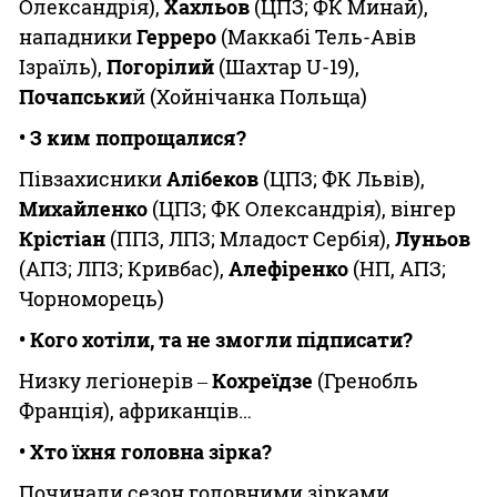
Олександрія),
Хахльов
(ЦПЗ; ФК Минай),
нападники
Герреро
(Маккабі Тель-Авів
Ізраїль),
Погорілий
(Шахтар U-19),
Почапськи
й (Хойнічанка Польща)
• З ким попрощалися?
Півзахисники
Алібеков
(ЦПЗ; ФК Львів),
Михайленко
(ЦПЗ; ФК Олександрія), вінгер
Крістіан
(ППЗ, ЛПЗ; Младост Сербія),
Луньов
(АПЗ; ЛПЗ; Кривбас),
Алефіренко
(НП, АПЗ;
Чорноморець)
• Кого хотіли, та не змогли підписати?
Низку легіонерів ‒
Кохреїдзе
(Гренобль
Франція), африканців…
• Хто їхня головна зірка?
Починали сезон головними зірками