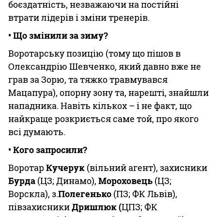
боєздатність, незважаючи на постійні
втрати лідерів і зміни тренерів.
• Що змінили за зиму?
Воротарську позицію (тому що пішов в
Олександрію Шевченко, який давно вже не
грав за Зорю, та тяжко травмувався
Мацапура), опорну зону та, нарешті, знайшли
нападника. Навіть кількох – і не факт, що
найкраще розкриється саме той, про якого
всі думають.
• Кого запросили?
Воротар
Кучерук
(вільний агент), захисники
Бурда
(ЦЗ; Динамо),
Мороховець
(ЦЗ;
Ворскла), з.
Полегенько
(ПЗ; ФК Львів),
півзахисники
Дришлюк (
ЦПЗ; ФК