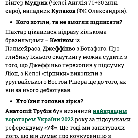
вінгер
Мудрик
(Челсі Англія 70+30 млн.
євро), нападник
Кулаков
(ФК Олександрія).
Кого хотіли, та не змогли підписати?
Шахтар цікавився відразу кількома
бразильцями –
Кевіном
із
Палмейраса,
Джеффіньо
з Ботафого. Про
глибину їхнього скаутингу можна судити з
того, що Джеффіньо перехопив у підсумку
Ліон, а Келсі «гірники» вихопили з
уругвайського Бостон Рівера ще до того, як
він за нього дебютував.
Хто їхня головна зірка?
Анатолій Трубін
був визнаний
найкращим
воротарем України 2022
року за підсумками
референдуму «УФ». Ще тоді ми запитували
його, що він думає про конкуренцію з