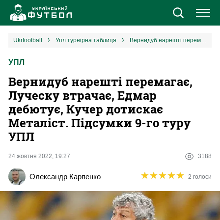
Новини
ukrfootball
упл турнірна таблиця
Вернидуб нарешті перемагає, Луческу втрачає, Едмар дебютує, Кучер дотискає Металіст. Підсумки 9-го туру УПЛ
УПЛ
Збірна
Вернидуб нарешті перемагає,
Єврокубки
Луческу втрачає, Едмар
дебютує, Кучер дотискає
УПЛ
Металіст. Підсумки 9-го туру
УПЛ
1 ліга
24 жовтня 2022, 19:27
3188
2 ліга
★
★
★
★
★
★
★
★
★
★
Олександр Карпенко
2 голоси
Різне
Букмекери