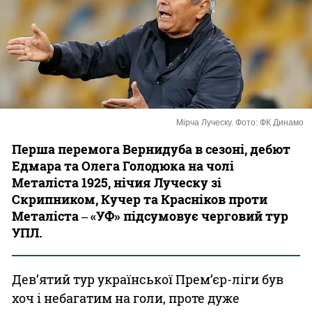
Казино
Мірча Луческу. Фото: ФК Динамо
Перша перемога Вернидуба в сезоні, дебют
Едмара та Олега Голодюка на чолі
Металіста 1925, нічия Луческу зі
Скрипником, Кучер та Красніков проти
Металіста ‒ «УФ» підсумовує черговий тур
УПЛ.
Дев’ятий тур української Прем’єр-ліги був
хоч і небагатим на голи, проте дуже