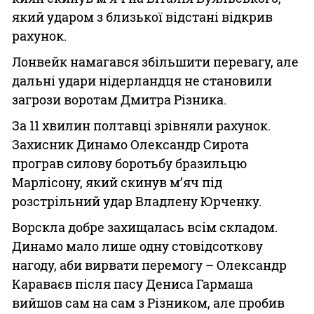
який ударом з близької відстані відкрив
рахунок.
Лонвейк намагався збільшити перевагу, але
дальні удари нідерландця не становили
загрози воротам Дмитра Різника.
За 11 хвилин полтавці зрівняли рахунок.
Захисник Динамо Олександр Сирота
програв силову боротьбу бразильцю
Марлісону, який скинув м’яч під
розстрільний удар Владлену Юрченку.
Ворскла добре захищалась всім складом.
Динамо мало лише одну стовідсоткову
нагоду, аби вирвати перемогу – Олександр
Караваєв після пасу Дениса Гармаша
вийшов сам на сам з Різником, але пробив