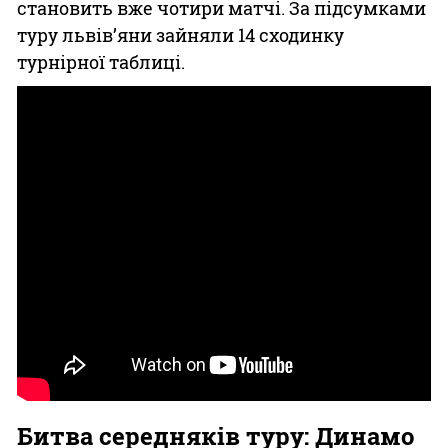
становить вже чотири матчі. За підсумками
туру львів’яни зайняли 14 сходинку
турнірної таблиці.
Битва середняків туру: Динамо