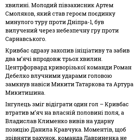
хвилині. Молодий півзахисник Артем
Смоляков, який став героєм поєдинку
минулого туру проти Дніпра-1, був
вилучений через небезпечну гру проти
Сарнавського.
Кривбас одразу захопив ініціативу та забив
два м’ячі впродовж трьох хвилин.
Центрфорвард криворізької команди Роман
Дебелко влучними ударами головою
замкнув навіси Микити Татаркова та Артура
Микитишина.
Інгулець зміг відіграти один гол – Кривбас
втратив м’яч на власній половині поля, а
Владислав Клименко вивів на ударну
позицію Данила Кравчука. Моментів, щоб
зрівняти рахунок, команда Лавриненка не