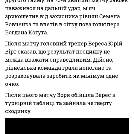
другого тайму. На 73-й хвилині матчу хавбек
наважився на дальній удар, м’яч
зрикошетив від захисника рівнян Семена
Вовченка та влетів в сітку повз голкіпера
Богдана Когута.
Після матчу головний тренер Вереса Юрій
Вірт сказав, що результат поєдинку не
можна вважати справедливим. Дійсно,
рівненська команда грала непогано та
розраховувала заробити як мінімум одне
очко.
Після цього матчу Зоря обійшла Верес в
турнірній таблиці та зайняла четверту
сходинку.