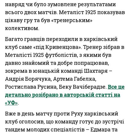
навряд чи було зумовлене результатами
всього двох матчів. Металіст 1925 показував
цікаву гру та був «тренерським»
колективом.
Багато гравців переходили в харківський
клуб саме «під Кривенцова». Тренер зібрав в
Металісті 1925 футболістів, з якими був
давно знайомий та добре попрацював,
зокрема в юнацькій команді Шахтаря –
Андрія Борячука, Артема Габелка,
Ростислава Русина, Беку Вачіберадзе.
Все це
детально розібрано в авторській статті на
«УФ»
.
Вже в день матчу проти Руху харківський
клуб оголосив, що команду готує до зустрічі
тандем молодих спеціалістів – Едмара та