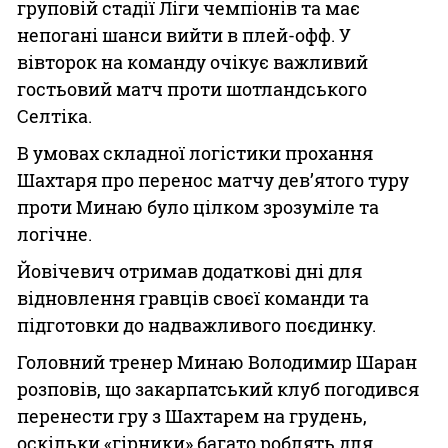
груповій стадії Ліги чемпіонів та має
непогані шанси вийти в плей-офф. У
вівторок на команду очікує важливий
гостьовий матч проти шотландського
Селтіка.
В умовах складної логістики прохання
Шахтаря про перенос матчу дев’ятого туру
проти Минаю було цілком зрозуміле та
логічне.
Йовічевич отримав додаткові дні для
відновлення гравців своєї команди та
підготовки до надважливого поєдинку.
Головний тренер Минаю Володимир Шаран
розповів, що закарпатський клуб погодився
перенести гру з Шахтарем на грудень,
оскільки «гірники» багато роблять для