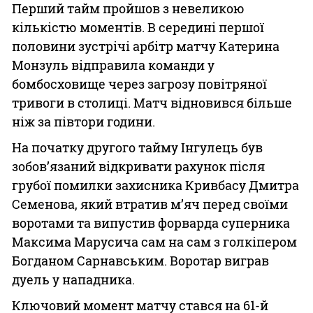
Перший тайм пройшов з невеликою
кількістю моментів. В середині першої
половини зустрічі арбітр матчу Катерина
Монзуль відправила команди у
бомбосховище через загрозу повітряної
тривоги в столиці. Матч відновився більше
ніж за півтори години.
На початку другого тайму Інгулець був
зобов’язаний відкривати рахунок після
грубої помилки захисника Кривбасу Дмитра
Семенова, який втратив м’яч перед своїми
воротами та випустив форварда суперника
Максима Марусича сам на сам з голкіпером
Богданом Сарнавським. Воротар виграв
дуель у нападника.
Ключовий момент матчу стався на 61-й