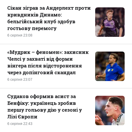
Сікан зіграв за Андерлехт проти
кривдників Динамо:
бельгійський клуб здобув
гостьову перемогу
6 серпня 23:08
«Мудрик – феномен»: захисник
Челсі у захваті від форми
вінгера після відсторонення
через допінговий скандал
6 серпня 23:07
Судаков оформив асист за
Бенфіку: українець зробив
першу гольову дію у сезоні у
Лізі Європи
6 серпня 22:43