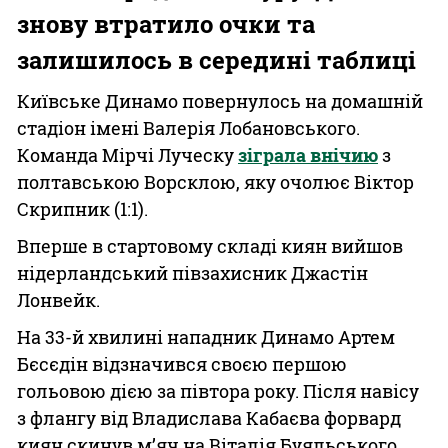
знову втратило очки та
залишилось в середині таблиці
Київське Динамо повернулось на домашній
стадіон імені Валерія Лобановського.
Команда Мірчі Луческу
зіграла внічию
з
полтавською Ворсклою, яку очолює Віктор
Скрипник (1:1).
Вперше в стартовому складі киян вийшов
нідерландський півзахисник Джастін
Лонвейк.
На 33-й хвилині нападник Динамо Артем
Бєсєдін відзначився своєю першою
гольовою дією за півтора року. Після навісу
з флангу від Владислава Кабаєва форвард
киян скинув м’яч на Віталія Буяльського,