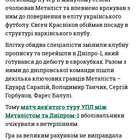
очолював Металіст та впевнено крокував з
ним до повернення в еліту українського
футболу. Євген Красніков обіймав посаду в
структурі харківського клубу.
Влітку обидва спеціалісти змінили клубну
прописку та перейшли в Дніпро-1, який
готувався до дебюту в єврокубках. Разом з
ними до дніпровської команди пішли
декілька ключових гравців Металіста –
Едуард Сарапій, Володимир Танчик, Сергій
Горбунов, Фарес Балулі.
Тому
матч дев’ятого туру УПЛ між
Металістом та Дніпром-1
вболівальники
очікували з нетерпінням.
Гра за великим рахунком не виправдала