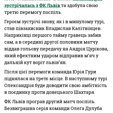
зустрічалась з ФК Львів
та здобула свою
третю перемогу поспіль.
Героєм зустрічі знову, як і в минулому турі,
став півзахисник Владислав Калітвінцев.
Наприкінці першого тайму гравець забив
сам, а в середині другої половини матчу
віддав гольову передачу на Андрія Цурікова,
який ефектним ударом відправив м’яч у
дальній кут воріт львів’ян.
Після цієї перемоги команда Юрія Гури
піднялася на третє місце. В наступному турі
Олександрія буде доводити свою амбітність
в поєдинку проти донецького Шахтаря.
ФК Львів програв другий матч поспіль.
Безвиграшна серія команди Олега Дулуба