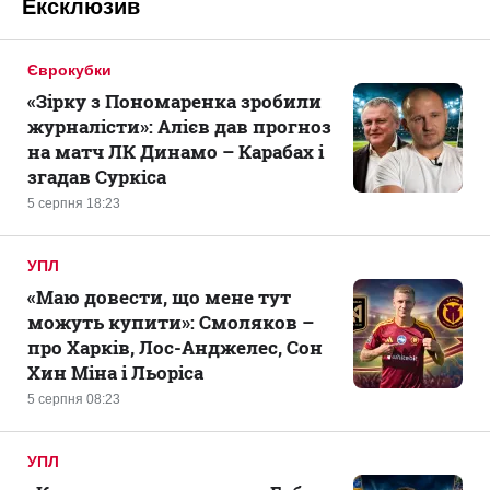
Ексклюзив
Єврокубки
«Зірку з Пономаренка зробили
журналісти»: Алієв дав прогноз
на матч ЛК Динамо – Карабах і
згадав Суркіса
5 серпня 18:23
УПЛ
«Маю довести, що мене тут
можуть купити»: Смоляков –
про Харків, Лос-Анджелес, Сон
Хин Міна і Льоріса
5 серпня 08:23
УПЛ