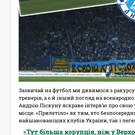
Зазвичай на футбол ми дивимося з ракурсу 
тренерів, а є й інший погляд на всенародн
Андрію Піскуну яскраве інтерв’ю про свою 
місце. «Прилетіло» як тим, хто безпосеред
найшанованіших клубів України, так і леге
«Тут більша корупція, ніж у Верх