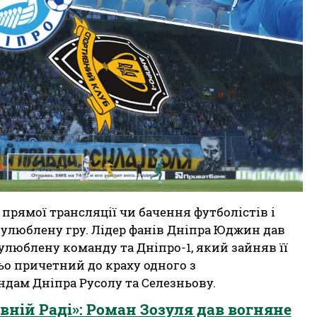
прямої трансляції чи бачення футболістів і
о улюблену гру. Лідер фанів Дніпра Юджин дав
улюблену команду та Дніпро-1, який зайняв її
ньо причетний до краху одного з
ндам Дніпра Русолу та Селезньову.
овній Раді»: Роман Зозуля дав вогняне