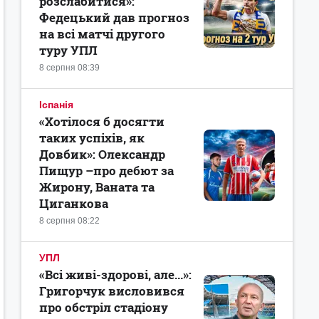
розслабитися»:
Федецький дав прогноз
на всі матчі другого
туру УПЛ
8 серпня 08:39
Іспанія
«Хотілося б досягти
таких успіхів, як
Довбик»: Олександр
Пищур –про дебют за
Жирону, Ваната та
Циганкова
8 серпня 08:22
УПЛ
«Всі живі-здорові, але...»:
Григорчук висловився
про обстріл стадіону