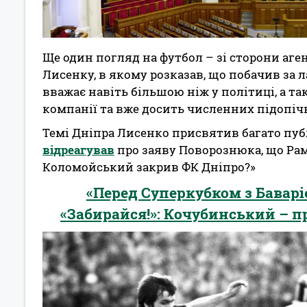
Ще один погляд на футбол – зі сторони аге
Лисенку, в якому розказав, що побачив за 
вважає навіть більшою ніж у політиці, а т
компанії та вже досить численних підопіч
Темі Дніпра Лисенко присвятив багато пуб
відреагував
про заяву Поворознюка, що Рамо
Коломойський закрив ФК Дніпро?»
«Перед Суперкубком з Баварі
«Забирайся!»: Кочубинський – п