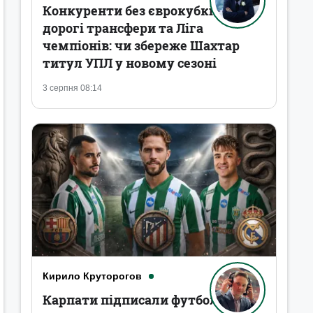
Конкуренти без єврокубків,
дорогі трансфери та Ліга
чемпіонів: чи збереже Шахтар
титул УПЛ у новому сезоні
3 серпня 08:14
Кирило Круторогов
Карпати підписали футболістів,