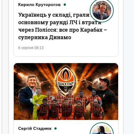
Кирило Круторогов
Українець у складі, грали в
основному раунді ЛЧ і втрати
через Полісся: все про Карабах –
суперника Динамо
6 серпня 08:13
Сергій Стаднюк