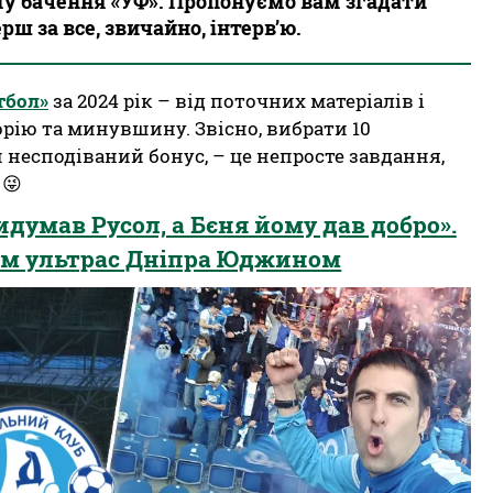
зму бачення «УФ». Пропонуємо вам згадати
рш за все, звичайно, інтерв’ю.
тбол»
за 2024 рік – від поточних матеріалів і
торію та минувшину. Звісно, вибрати 10
 несподіваний бонус, – це непросте завдання,
 😜
думав Русол, а Бєня йому дав добро».
ром ультрас Дніпра Юджином