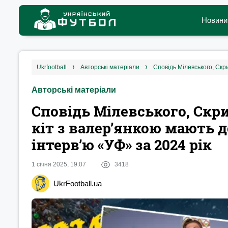
Новини
ukrfootball
авторські матеріали
Авторські матеріали
Сповідь Мілевського, Скр
кіт з валер’янкою мають д
інтерв’ю «УФ» за 2024 рік
1 січня 2025, 19:07
3418
UkrFootball.ua