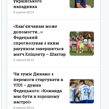
українського
нападника
8 серпня 09:33
«Кам’янчанам може
допомогти...»:
Федецький
спрогнозував з яким
рахунком завершиться
матч Епіцентр – Шахтар
8 серпня 09:33
Чи зуміє Динамо з
перемоги стартувати в
УПЛ – думка
Федецького: «Команда
має бути в хорошому
настрої»
8 серпня 09:14