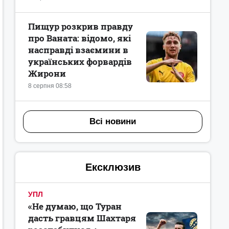
Пищур розкрив правду
про Ваната: відомо, які
насправді взаємини в
українських форвардів
Жирони
8 серпня 08:58
Всі новини
Ексклюзив
УПЛ
«Не думаю, що Туран
дасть гравцям Шахтаря