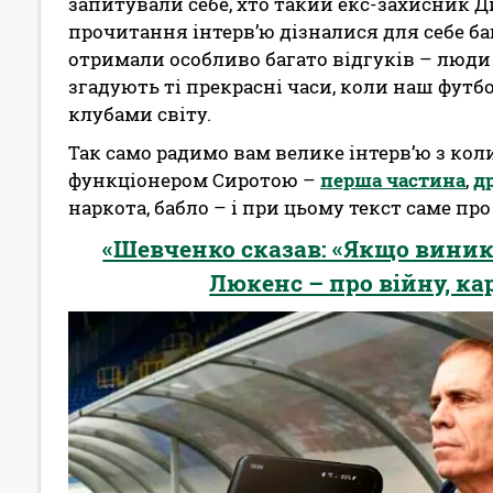
запитували себе, хто такий екс-захисник Д
прочитання інтерв’ю дізналися для себе ба
отримали особливо багато відгуків – люди
згадують ті прекрасні часи, коли наш футб
клубами світу.
Так само радимо вам велике інтерв’ю з ко
функціонером Сиротою –
перша частина
,
д
наркота, бабло – і при цьому текст саме про 
«Шевченко сказав: «Якщо виник
Люкенс – про війну, ка