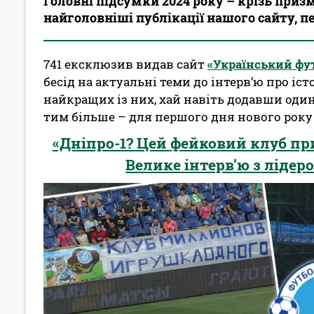
Головні підсумки 2024 року – крізь при
найголовніші публікації нашого сайту, пе
741 ексклюзив видав сайт
«Український фу
бесід на актуальні теми до інтерв’ю про іс
найкращих із них, хай навіть додавши один
тим більше – для першого дня нового року
«Дніпро-1? Цей фейковий клуб при
Велике інтерв’ю з ліде