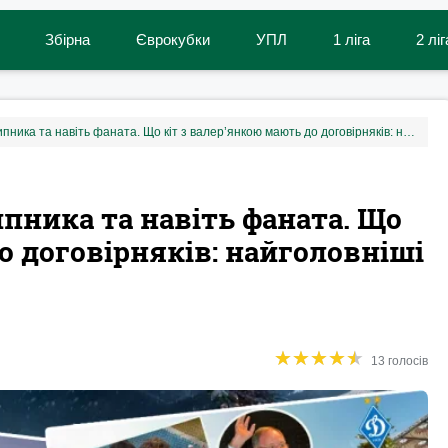
Збірна
Єврокубки
УПЛ
1 ліга
2 ліг
Сповідь Мілевського, Скрипника та навіть фаната. Що кіт з валер’янкою мають до договірняків: найголовніші інтерв’ю «УФ» за 2024 рік
ипника та навіть фаната. Що
о договірняків: найголовніші
★
★
★
★
★
★
★
★
★
★
13 голосів