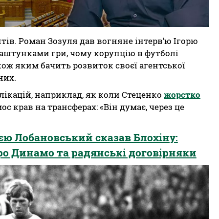
нтів. Роман Зозуля дав вогняне інтерв’ю Ігорю
лаштунками гри, чому корупцію в футболі
акож яким бачить розвиток своєї агентської
них.
лікацій, наприклад, як коли Стеценко
жорстко
с крав на трансферах: «Він думає, через це
єю Лобановський сказав Блохіну:
ро Динамо та радянські договірняки