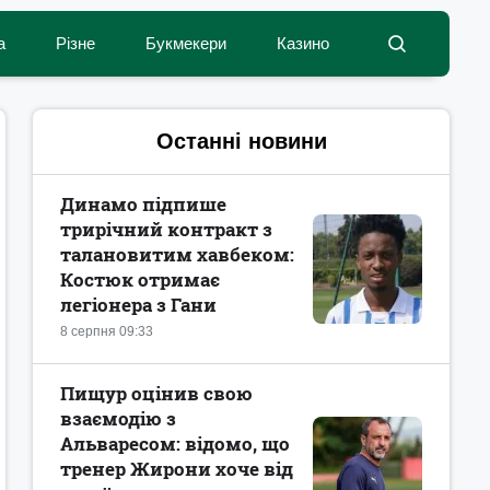
а
Різне
Букмекери
Казино
Останні новини
Динамо підпише
трирічний контракт з
талановитим хавбеком:
Костюк отримає
легіонера з Гани
8 серпня 09:33
Пищур оцінив свою
взаємодію з
Альваресом: відомо, що
тренер Жирони хоче від