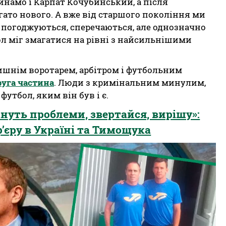
инамо і Карпат Кочубинський, а після
гато нового. А вже від старшого покоління ми
 погоджуються, сперечаються, але однозначно
ол міг змагатися на рівні з найсильнішими
лишнім воротарем, арбітром і футбольним
руга частина
. Люди з кримінальним минулим,
футбол, яким він був і є.
нуть проблеми, звертайся, вирішу»:
р’єру в Україні та Тимощука